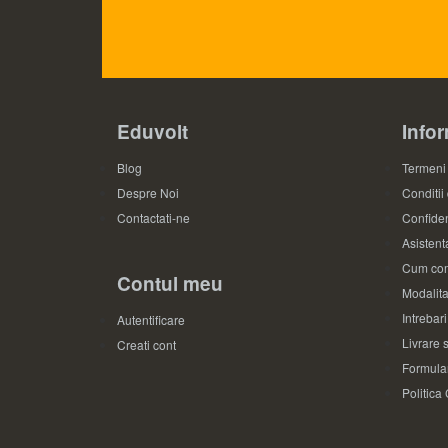
Eduvolt
Infor
Blog
Termeni 
Despre Noi
Conditii
Contactati-ne
Confiden
Asistenta
Cum com
Contul meu
Modalita
Intrebar
Autentificare
Livrare s
Creati cont
Formular
Politica