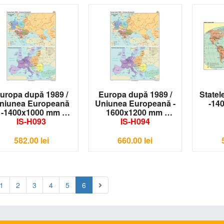
uropa după 1989 /
Europa după 1989 /
State
niunea Europeană
Uniunea Europeană -
-14
-1400x1000 mm
1600x1200 mm
IS-H093
IS-H094
582.00
lei
660.00
lei
1
2
3
4
5
6