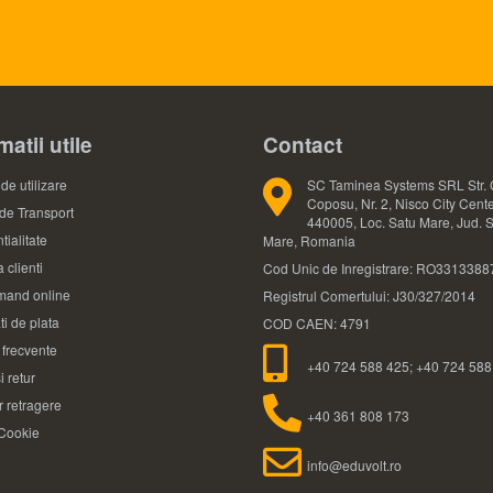
matii utile
Contact
de utilizare
SC Taminea Systems SRL Str. 
Coposu, Nr. 2, Nisco City Cente
 de Transport
440005, Loc. Satu Mare, Jud. 
tialitate
Mare, Romania
 clienti
Cod Unic de Inregistrare: RO3313388
and online
Registrul Comertului: J30/327/2014
ti de plata
COD CAEN: 4791
i frecvente
+40 724 588 425; +40 724 588
i retur
 retragere
+40 361 808 173
 Cookie
info@eduvolt.ro