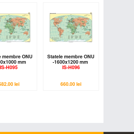
le membre ONU
Statele membre ONU
00x1000 mm
-1600x1200 mm
IS-H095
IS-H096
582.00
lei
660.00
lei