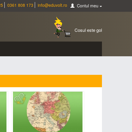
25
0361 808 173
info@eduvolt.ro
Contul meu
Cosul este gol