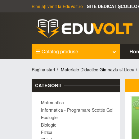
Bine ați venit la EduVolt.ro -
SITE DEDICAT ȘCOLILO
Catalog produse
Ho
Pagina start
Materiale Didactice Gimnaziu si Liceu
CATEGORII
Matematica
Informatica - Programare Scottie Go!
Ecologie
Biologie
Fizica