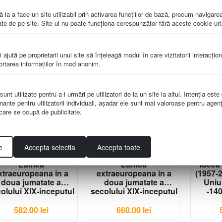
nflicte armate dupa
Conflicte armate dupa
Europa
 la a face un site utilizabil prin activarea funcţiilor de bază, precum navigare
al doilea razboi
al doilea razboi
Prabusi
te de pe site. Site-ul nu poate funcţiona corespunzător fără aceste cookie-uri
ondial -1400x1000
mondial -1600x1200
-14
mm
mm
IS-H085
IS-H086
i ajută pe proprietarii unui site să înţeleagă modul în care vizitatorii interacţio
582.00
lei
660.00
lei
portarea informaţiilor în mod anonim.
nt utilizate pentru a-i urmări pe utilizatori de la un site la altul. Intenţia este
nante pentru utilizatorii individuali, aşadar ele sunt mai valoroase pentru agenţ
e care se ocupă de publicitate.
e
Accepta selectia
Accepta toate
Lumea
Lumea
Ideea
xtraeuropeana in a
extraeuropeana in a
(1957-
doua jumatate a
doua jumatate a
Uniu
olului XIX-inceputul
secolului XIX-inceputul
-14
secolului XX
secolului XX
-1400x1000 mm
-1600x1200 mm
582.00
lei
660.00
lei
IS-H089
IS-H090