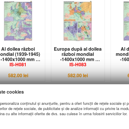
Al doilea război
Europa după al doilea
Al 
ondial (1939-1945)
război mondial
mondi
-1400x1000 mm
-1400x1000 mm
-16
IS-H081
IS-H083
582.00
lei
582.00
lei
ste cookies
ersonaliza conținutul și anunțurile, pentru a oferi funcții de rețele sociale și p
lor de rețele sociale, de publicitate și de analize informații cu privire la modul 
a cu alte informații oferite de dvs. sau culese în urma folosirii serviciilor lor.