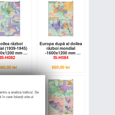
doilea război
Europa după al doilea
al (1939-1945)
război mondial
00x1200 mm
-1600x1200 mm
IS-H082
IS-H084
660.00
lei
660.00
lei
entru a analiza traficul. De
în care folosiți site-ul