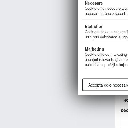
Necesare
Co
Cookie-urile necesare ajută
accesul la zonele securiza
m
Statistici
Cookie-urile de statistică î
urile prin colectarea şi ra
Marketing
Cookie-urile de marketing su
anunţuri relevante şi antre
puiblicitate şi părţile terţ
Accepta cele necesar
e
sec