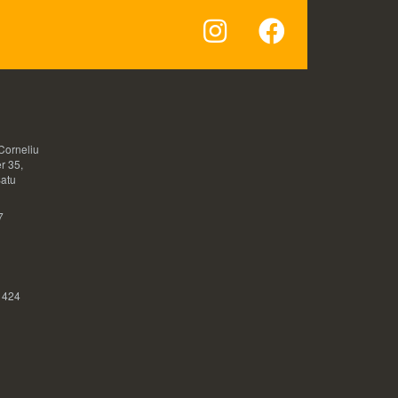
Corneliu
r 35,
Satu
7
 424