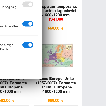
 contemporana.
Europa contemporana.
a în pagină şi
rea Iugoslaviei
Prabusirea Iugoslaviei
.
00x1000 mm
-1600x1200 mm
IS-H087
IS-H088
nează cu site-
582.00
lei
660.00
lei
 de a afişa
iile de
 Europei Unite
Ideea Europei Unite
2007). Formarea
(1957-2007). Formarea
nii Europene
Uniunii Europene
00x1000 mm
-1600x1200 mm
IS-H091
IS-H092
582.00
lei
660.00
lei