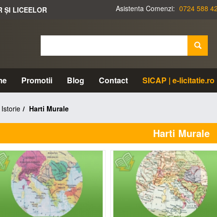
Asistenta Comenzi:
0724 588 4
R ȘI LICEELOR
me
Promotii
Blog
Contact
SICAP | e-licitatie.ro
Istorie
Harti Murale
Harti Murale