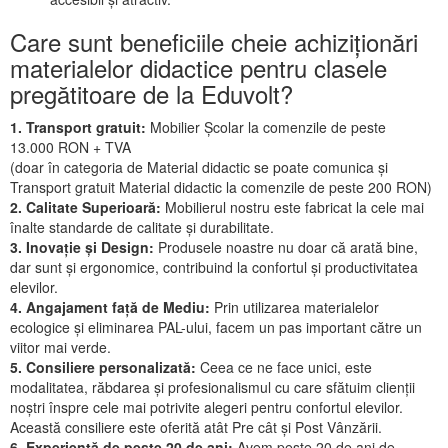
Care sunt beneficiile cheie achiziționări
materialelor didactice pentru clasele
pregătitoare de la Eduvolt?
1. Transport gratuit:
Mobilier Școlar la comenzile de peste
13.000 RON + TVA
(doar în categoria de Material didactic se poate comunica și
Transport gratuit Material didactic la comenzile de peste 200 RON)
2. Calitate Superioară:
Mobilierul nostru este fabricat la cele mai
înalte standarde de calitate și durabilitate.
3. Inovație și Design:
Produsele noastre nu doar că arată bine,
dar sunt și ergonomice, contribuind la confortul și productivitatea
elevilor.
4. Angajament față de Mediu:
Prin utilizarea materialelor
ecologice și eliminarea PAL-ului, facem un pas important către un
viitor mai verde.
5. Consiliere personalizată:
Ceea ce ne face unici, este
modalitatea, răbdarea și profesionalismul cu care sfătuim clienții
noștri înspre cele mai potrivite alegeri pentru confortul elevilor.
Această consiliere este oferită atât Pre cât și Post Vânzării.
6. Experiență de peste 20 de ani:
Avem peste 20 de ani de