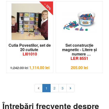
- 10%
Cutia Povestilor, set de
Set construcţie
20 cutiute
magnetic - Litere şi
LI01010
numere
LER 8551
1,114.00
lei
205.00
lei
1,242.00
lei
1
2
3
Întrebări frecvente despre