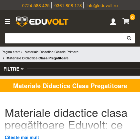
0724 588 425
0361 808 173
info@eduvolt.ro
0
Pagina start
Materiale Didactice Clasele Primare
Materiale Didactice Clasa Pregatitoare
FILTRE
Materiale Didactice Clasa Pregatitoare
Materiale didactice clasa
pregătitoare Eduvolt: ce
produse pregătești pentru
Citeste mai mult