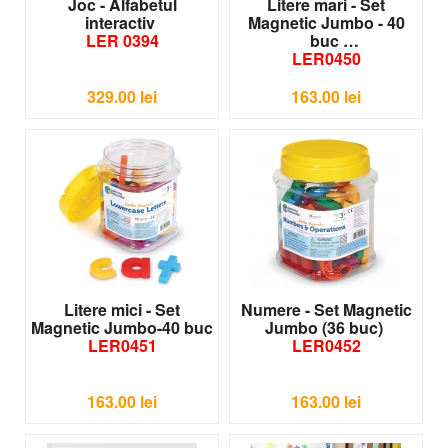
Joc - Alfabetul
Litere mari - Set
interactiv
Magnetic Jumbo - 40
LER 0394
buc
LER0450
329.00
lei
163.00
lei
Litere mici - Set
Numere - Set Magnetic
Magnetic Jumbo-40 buc
Jumbo (36 buc)
LER0451
LER0452
163.00
lei
163.00
lei