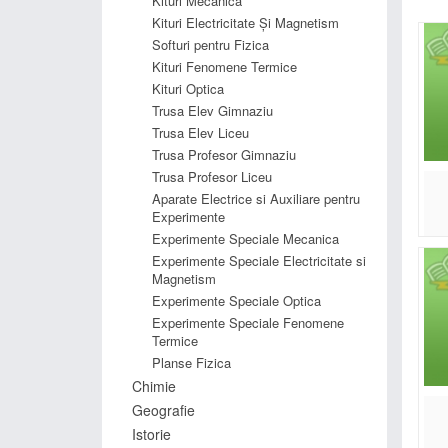
Kituri Mecanica
exper
Kituri Electricitate Și Magnetism
Plan
Softuri pentru Fizica
util
Kituri Fenomene Termice
și me
Kituri Optica
Produ
Trusa Elev Gimnaziu
mate
Trusa Elev Liceu
Trusa Profesor Gimnaziu
De
Trusa Profesor Liceu
Aparate Electrice si Auxiliare pentru
Experimente
Experimente Speciale Mecanica
Experimente Speciale Electricitate si
Magnetism
Experimente Speciale Optica
Experimente Speciale Fenomene
Desc
Termice
Planse Fizica
Chimie
Geografie
Istorie