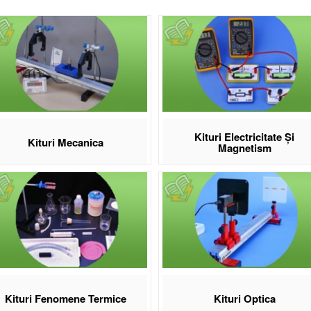
imente, concepute pentru lecții teoretice și practice.
șele de fizică sunt disponibile în două dimensiuni (850x1200 mm și 700
izare pe termen lung în sălile de clasă. Kiturile de experimente acope
canica, permițând activități practice aliniate programei.
sele sprijină atât predarea frontală, cât și lucrul pe grupe în laborator s
riale durabile. Transport gratuit la comenzile de material didactic de p
scoperă materialele didactice de 
Kituri Electricitate Și
Kituri Mecanica
Magnetism
Planșe de fizică 850x1200 mm și 700x1000 mm pentru sălile de clas
Kituri de electromagnetism pentru gimnaziu și liceu
Aparate și instrumente pentru experimente practice de fizică
Softuri educative pentru fizică, aliniate programei școlare
Materiale compatibile PNRR pentru dotarea laboratoarelor de fizică
operă materiale didactice Eduvolt
Kituri Fenomene Termice
Kituri Optica