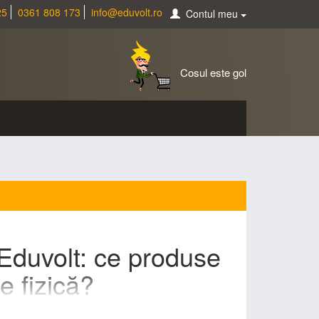
25
0361 808 173
info@eduvolt.ro
Contul meu
Cosul este gol
ă Eduvolt: ce produse
e fizică?
iu și liceu: planșe educative, aparate și kituri de