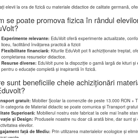
ați elevii la ora de fizică cu materiale didactice de calitate germană, ofe
 se poate promova fizica în rândul elevilor
Volt?
Experimente relevante:
EduVolt oferă experimente actualizate, conf
liceu, facilitând învățarea practică a fizicii
Flexibilitate financiară:
Kiturile EduVolt pot fi achiziționate treptat, 
completarea resurselor didactice.
Resurse diverse:
EduVolt pune la dispoziție o gamă largă de kituri ș
pentru o educație completă și inspirantă în fizică.
e sunt beneficiile cheie achiziționări materi
Eduvolt?
ansport gratuit:
Mobilier Școlar la comenzile de peste 13.000 RON + 
 în categoria de Material didactic se poate comunica și Transport gratu
litate Superioară:
Mobilierul nostru este fabricat la cele mai înalte stan
ovație și Design:
Produsele noastre nu doar că arată bine, dar sunt și e
tivitatea elevilor.
ngajament față de Mediu:
Prin utilizarea materialelor ecologice și eli
 mai verde.