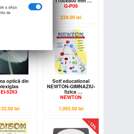
G-P08
1100x800 mm
G-P09
 de a afişa
iile de
234.00
lei
234.00
lei
ma optică din
Sotf educational
plexiglas
NEWTON-GIMNAZIU-
EI-5263
fizica
NEWTON
132.00
lei
1,092.00
lei
- 12%