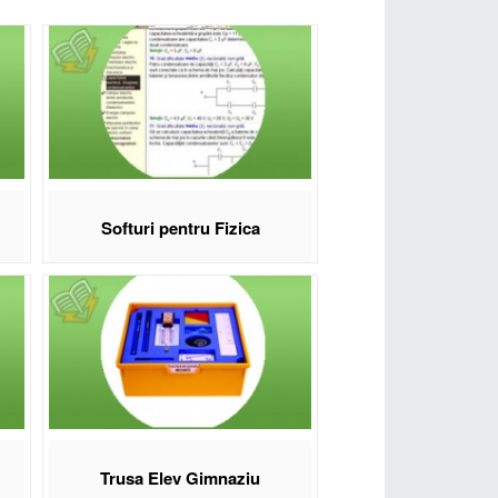
x1000 mm), fabricate din materiale durabile pentru
ră domenii precum electromagnetismul, termodinamica
i sunt realizate la standarde înalte de calitate, cu
este 200 RON. Livrare max 10 zile lucrătoare.
fizică Eduvolt:
Softuri pentru Fizica
ă
Trusa Elev Gimnaziu