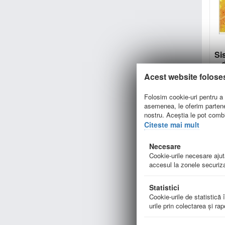
Si
-
Acest website folose
Folosim cookie-uri pentru a p
asemenea, le oferim parteneri
nostru. Aceștia le pot combin
Citeste mai mult
Necesare
Cookie-urile necesare ajută
accesul la zonele securiza
Statistici
Cookie-urile de statistică î
urile prin colectarea şi ra
at