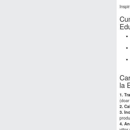
Inspir
Cum
Edu
Car
la 
1. Tr
(doar
2. Ca
3. In
produc
4. A
viitor