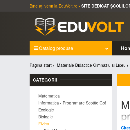
Bine ați venit la EduVolt.ro -
SITE DEDICAT ȘCOLILO
Catalog produse
Ho
Pagina start
Materiale Didactice Gimnaziu si Liceu
CATEGORII
Matematica
Ma
Informatica - Programare Scottie Go!
Ecologie
pr
Biologie
Fizica
Eduvo
Cite