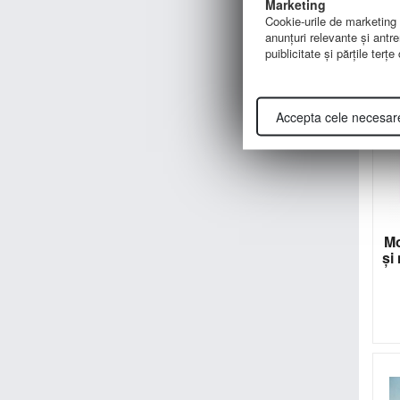
d
Marketing
Cookie-urile de marketing su
anunţuri relevante şi antre
puiblicitate şi părţile terţ
Accepta cele necesar
Mo
şi