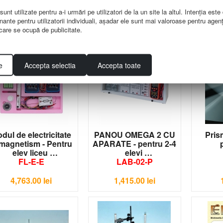
im. 1100x800 mm
dim. 1100x800 mm
G-P06
G-P07
nt utilizate pentru a-i urmări pe utilizatori de la un site la altul. Intenţia este
nante pentru utilizatorii individuali, aşadar ele sunt mai valoroase pentru agenţ
234.00
lei
234.00
lei
e care se ocupă de publicitate.
e
Accepta selectia
Accepta toate
dul de electricitate
PANOU OMEGA 2 CU
Pris
 magnetism - Pentru
APARATE - pentru 2-4
elev liceu
elevi
FL-E-E
LAB-02-P
4,763.00
lei
1,415.00
lei