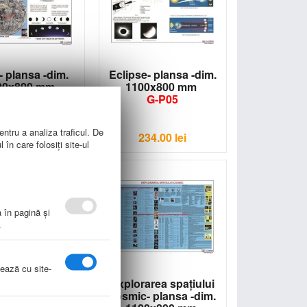
 plansa -dim.
Eclipse- plansa -dim.
00x800 mm
1100x800 mm
G-P03
G-P05
entru a analiza traficul. De
234.00
lei
234.00
lei
în care folosiți site-ul
a în pagină şi
.
nează cu site-
erului- plansa -
Explorarea spaţiului
 1100x800 mm
cosmic- plansa -dim.