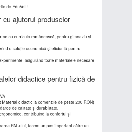
rite de EduVolt!
 cu ajutorul produselor
orme cu curricula românească, pentru gimnaziu și
oferind o soluție economică și eficientă pentru
i experimente, asigurând toate materialele necesare
alelor didactice pentru fizică de
TVA
it Material didactic la comenzile de peste 200 RON)
darde de calitate și durabilitate.
rgonomice, contribuind la confortul și
minarea PAL-ului, facem un pas important către un