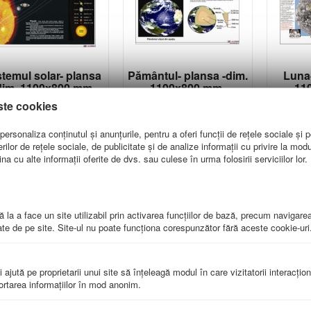
stemul solar- plansa
Pământul- plansa -dim.
Luna-
dim. 1100x800 mm
1100x800 mm
11
G-P01
G-P02
ste cookies
ersonaliza conținutul și anunțurile, pentru a oferi funcții de rețele sociale și p
234.00
lei
234.00
lei
lor de rețele sociale, de publicitate și de analize informații cu privire la modul 
a cu alte informații oferite de dvs. sau culese în urma folosirii serviciilor lor.
 la a face un site utilizabil prin activarea funcţiilor de bază, precum navigare
te de pe site. Site-ul nu poate funcţiona corespunzător fără aceste cookie-uri
i ajută pe proprietarii unui site să înţeleagă modul în care vizitatorii interacţio
portarea informaţiilor în mod anonim.
Fenomene
Electricitatea
Harta c
mosferice- plansa -
atmosferică- plansa -
dim.