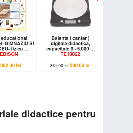
 educational
Balanta ( cantar )
- GIMNAZIU SI
digitala didactica,
CEU- fizica
capacitate 0 - 5.000 g
EDISON
TE10022
,092.00
lei
290.00
lei
331.00
lei
riale didactice pentru