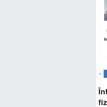
l
În
fi