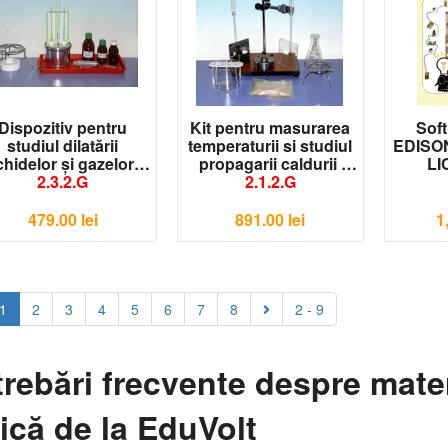
Dispozitiv pentru
Kit pentru masurarea
Soft
studiul dilatării
temperaturii si studiul
EDISON
ichidelor şi gazelor
propagarii caldurii
LI
2.3.2.G
2.1.2.G
479.00
lei
891.00
lei
1
1
2
3
4
5
6
7
8
2 - 9
trebări frecvente despre mate
zică de la EduVolt