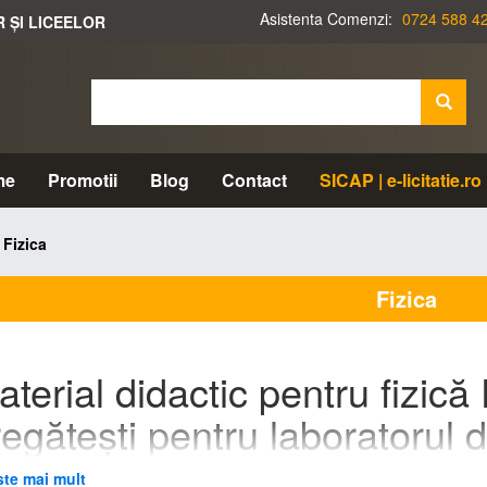
Asistenta Comenzi:
0724 588 4
R ȘI LICEELOR
me
Promotii
Blog
Contact
SICAP | e-licitatie.ro
Fizica
Fizica
terial didactic pentru fizic
egătești pentru laboratorul d
lt pune la dispoziție materiale didactice pentru fizică la nivel de gimnaz
ste mai mult