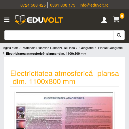
0724 588 425
0361 808 173
info@eduvolt.ro
0
Pagina start
Materiale Didactice Gimnaziu si Liceu
Geografie
Planse Geografie
Electricitatea atmosferică- plansa -dim. 1100x800 mm
Electricitatea atmosferică- plansa
-dim. 1100x800 mm