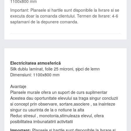
1100x800 mm
Important: Plansele si hartile sunt disponibile la livrare si se
executa doar la comanda clientului. Termen de livrare: 4-6
saptamani de la depunere comanda.
Electricitatea atmosferică
Silk dublu laminat, folie 25 microni, şipci de lemn
Dimensiuni: 1100x800 mm
Avantaje
Plansele murale ofera un suport de curs suplimentar
Acestea dau oportunitate elevului sa traga singur concluzii
si concept prin observare, sortare,asociere , sa inainteze
singur cu usurinta de la o notiune la alta
Reduc stresul , monotonia,stimuleaza elevul, ofera
posibilitatea imbunatatirii activitatii
Important:
Plansele si hartile sunt disponibile la livrare si