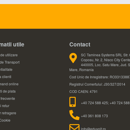
matii utile
Contact
de utilizare
SC Taminea Systems SRL Str. 
Coposu, Nr. 2, Nisco City Cente
 de Transport
440005, Loc. Satu Mare, Jud. 
tialitate
Mare, Romania
 clienti
Cod Unic de Inregistrare: RO3313388
and online
Registrul Comertului: J30/327/2014
ti de plata
COD CAEN: 4791
i frecvente
+40 724 588 425; +40 724 588
i retur
 retragere
+40 361 808 173
 Cookie
info@eduvolt.ro