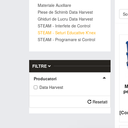
Materiale Auxiliare
Eduv
Piese de Schimb Data Harvest
cu p
Sor
Ghiduri de Lucru Data Harvest
Setur
STEAM - Interfete de Control
Gama
STEAM - Seturi Educative K'nex
struc
STEAM - Programare si Control
acti
Setu
didac
De
FILTRE
Producatori
M
Data Harvest
pe
Resetati
Desc
[Co