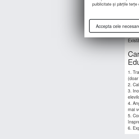
puiblicitate şi părţile terţ
1. Pr
ingin
2. Pr
Accepta cele necesar
3. Îm
Exist
Car
Edu
1. Tr
(doar
2. Cal
3. In
elevil
4. An
mai v
5. Co
înspre
6. Ex