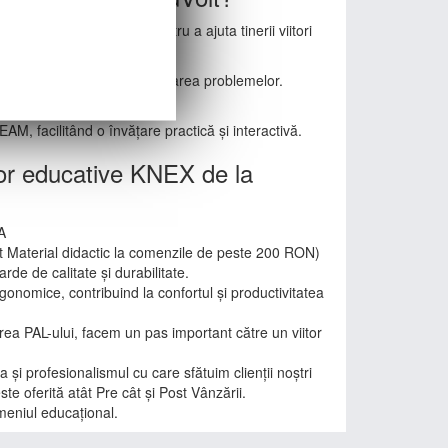
t special concepute pentru a ajuta tinerii viitori
 provocări autentice în rezolvarea problemelor.
M, facilitând o învățare practică și interactivă.
ilor educative KNEX de la
A
it Material didactic la comenzile de peste 200 RON)
rde de calitate și durabilitate.
gonomice, contribuind la confortul și productivitatea
rea PAL-ului, facem un pas important către un viitor
și profesionalismul cu care sfătuim clienții noștri
ste oferită atât Pre cât și Post Vânzării.
meniul educațional.