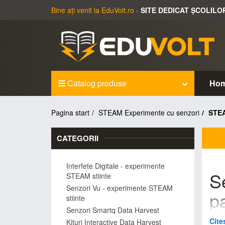
Bine ați venit la EduVolt.ro -
SITE DEDICAT ȘCOLILO
Catalog produse
Ho
Pagina start
STEAM Experimente cu senzori
STEA
CATEGORII
Interfete Digitale - experimente
S
STEAM stiinte
Senzori Vu - experimente STEAM
pa
stiinte
Senzori Smartq Data Harvest
in
Cite
Kituri Interactive Data Harvest