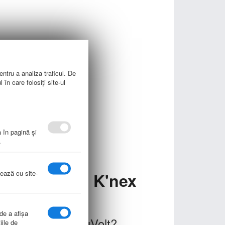
entru a analiza traficul. De
în care folosiți site-ul
a în pagină şi
.
nează cu site-
ri educative K'nex
 de a afişa
le KNEX de la EduVolt?
iile de