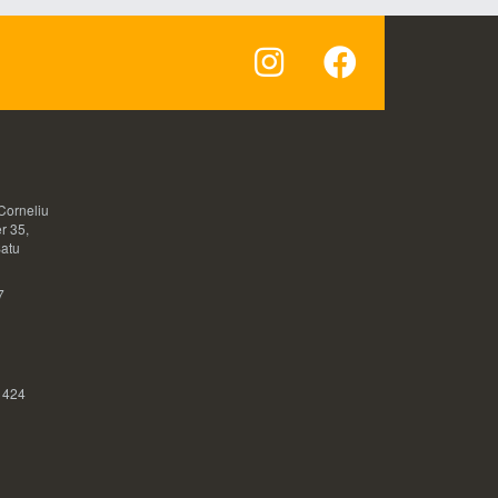
Corneliu
r 35,
Satu
7
 424