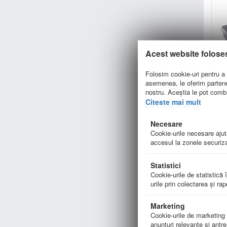
Acest website folose
Folosim cookie-uri pentru a p
asemenea, le oferim parteneri
nostru. Aceștia le pot combin
Ed
Citeste mai mult
Necesare
[Co
Cookie-urile necesare ajută
accesul la zonele securiza
Statistici
Cookie-urile de statistică î
În
urile prin colectarea şi ra
Inspir
Marketing
Cookie-urile de marketing su
De 
anunţuri relevante şi antre