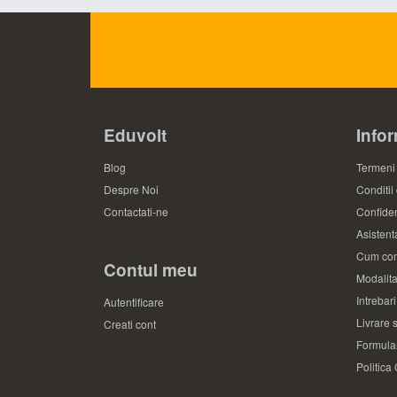
Eduvolt
Infor
Blog
Termeni 
Despre Noi
Conditii
Contactati-ne
Confiden
Asistenta
Cum com
Contul meu
Modalita
Intrebar
Autentificare
Livrare s
Creati cont
Formular
Politica