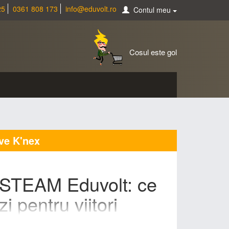
25
0361 808 173
info@eduvolt.ro
Contul meu
Cosul este gol
ve K'nex
u STEAM Eduvolt: ce
 pentru viitori