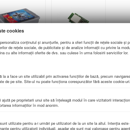
ste cookies
ersonaliza conținutul și anunțurile, pentru a oferi funcții de rețele sociale și p
lor de rețele sociale, de publicitate și de analize informații cu privire la modul 
Pachet Robotică
Modul Wi-Fi Robotică
a cu alte informații oferite de dvs. sau culese în urma folosirii serviciilor lor.
ucațională K'NEX (5
Educațională K'NEX
Seturi)
2401KX
KX79484PK5
ntactati-ne pentru un
[Contactati-ne pentru un
 la a face un site utilizabil prin activarea funcţiilor de bază, precum navigare
te de pe site. Site-ul nu poate funcţiona corespunzător fără aceste cookie-uri
pret]
pret]
i ajută pe proprietarii unui site să înţeleagă modul în care vizitatorii interacţio
trebări Frecvente despre setu
portarea informaţiilor în mod anonim.
ați elevii la ore cu materialele educative oferite de EduVolt!
nt utilizate pentru a-i urmări pe utilizatori de la un site la altul. Intenţia este
ce să alegi să cumperi Seturi Educaționa
nante pentru utilizatorii individuali, aşadar ele sunt mai valoroase pentru agenţ