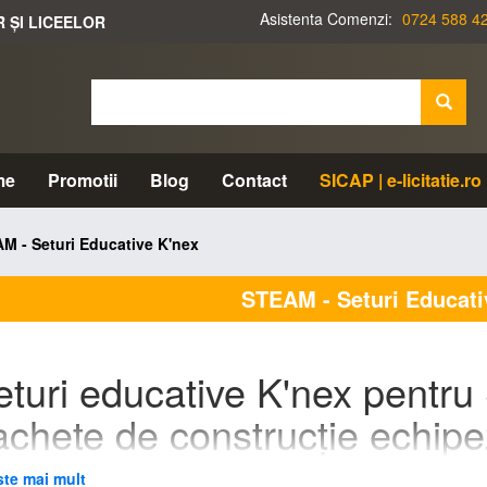
Asistenta Comenzi:
0724 588 4
R ȘI LICEELOR
me
Promotii
Blog
Contact
SICAP | e-licitatie.ro
M - Seturi Educative K'nex
STEAM - Seturi Educati
eturi educative K'nex pentr
chete de construcție echipezi
gineri?
ste mai mult