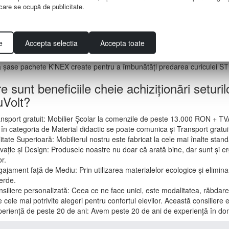
e care se ocupă de publicitate.
oiectate pentru Uz Școlar
Seturile educaționale K'NEX pentru STEAM sun
eri să învețe concepte creative prin realizarea unor modele realistice.
ovocări Educaționale
Aceste seturi sunt ideale pentru a oferi elevilor
e
Accepta selectia
Accepta toate
bunătățirea Predării STEAM
ă șase pachete K'NEX create pentru a îmbunătăți predarea curiculei STEA
e sunt beneficiile cheie achiziționări setur
Volt?
ansport gratuit: Mobilier Școlar la comenzile de peste 13.000 RON + TV
 în categoria de Material didactic se poate comunica și Transport gratu
itate Superioară: Mobilierul nostru este fabricat la cele mai înalte standa
ovație și Design: Produsele noastre nu doar că arată bine, dar sunt și er
or.
gajament față de Mediu: Prin utilizarea materialelor ecologice și elimina
erde.
nsiliere personalizată: Ceea ce ne face unici, este modalitatea, răbdarea 
 cele mai potrivite alegeri pentru confortul elevilor. Această consiliere e
periență de peste 20 de ani: Avem peste 20 de ani de experiență în do