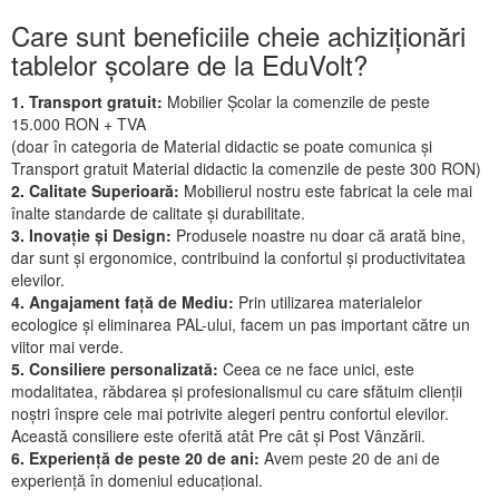
Care sunt beneficiile cheie achiziționări
tablelor școlare de la EduVolt?
1. Transport gratuit:
Mobilier Școlar la comenzile de peste
15.000 RON + TVA
(doar în categoria de Material didactic se poate comunica și
Transport gratuit Material didactic la comenzile de peste 300 RON)
2. Calitate Superioară:
Mobilierul nostru este fabricat la cele mai
înalte standarde de calitate și durabilitate.
3. Inovație și Design:
Produsele noastre nu doar că arată bine,
dar sunt și ergonomice, contribuind la confortul și productivitatea
elevilor.
4. Angajament față de Mediu:
Prin utilizarea materialelor
ecologice și eliminarea PAL-ului, facem un pas important către un
viitor mai verde.
5. Consiliere personalizată:
Ceea ce ne face unici, este
modalitatea, răbdarea și profesionalismul cu care sfătuim clienții
noștri înspre cele mai potrivite alegeri pentru confortul elevilor.
Această consiliere este oferită atât Pre cât și Post Vânzării.
6. Experiență de peste 20 de ani:
Avem peste 20 de ani de
experiență în domeniul educațional.