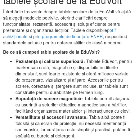
tablele școlare de la EduVolt
Întrebările frecvente despre tablele școlare de la EduVolt vă ajută
să alegeți modelele potrivite, oferind clarificări despre
funcționalitate, rezistență, accesorii și soluții eficiente pentru
prezentare și organizarea lecțiilor. Tablele disponibile
pot fi
achiziționate și prin programele de finanțare PNRR
, respectând
standardele actuale pentru dotarea sălilor de clasă moderne.
De ce să cumperi table școlare de la EduVolt?
Rezistență și calitate superioară:
Tablele EduVolt, pentru
marker sau cretă, magnetice și disponibile în diferite
dimensiuni, sunt foarte rezistente și oferă mijloace variate
de prezentare, vizualizare și afișare. Accesoriile pentru
scriere, corectare și ștergere sunt incluse, iar tablele sunt
construite pentru durabilitate pe termen lung.
Suprafață de scriere magnetică:
Tablele permit atașarea
cu ușurință a seturilor didactice magnetice sau a hârtiilor,
facilitând organizarea materialelor și interacțiunea cu elevii.
Versatilitate și accesorii avansate:
Tabla albă poate fi
folosită și ca ecran de proiecție, nu necesită mentenanță
sau vopsire, iar curățarea este simplă și practică, putând fi
spălată cu burete și detergent.