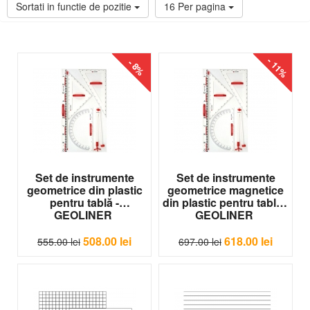
Sortati in functie de pozitie
16 Per pagina
Ramă din aluminiu și suport pentru cretă sau marker inclus
Dimensiuni standard disponibile sau personalizate la
comandă
Descoperă mobilier școlar Eduvolt
- 11%
- 8%
Set de instrumente
Set de instrumente
geometrice din plastic
geometrice magnetice
pentru tablă -
din plastic pentru tablă -
GEOLINER
GEOLINER
M-IG03-78118
73826
508.00
lei
618.00
lei
555.00
lei
697.00
lei