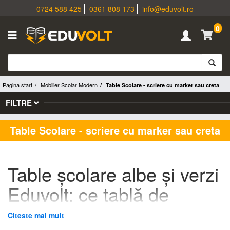
0724 588 425
0361 808 173
info@eduvolt.ro
0
Pagina start
Mobilier Scolar Modern
Table Scolare - scriere cu marker sau creta
FILTRE
Table Scolare - scriere cu marker sau creta
Table școlare albe și verzi
Eduvolt: ce tablă de
școală alegi pentru sala
Citeste mai mult