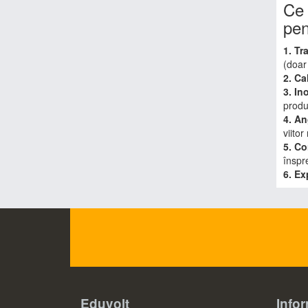
Ce 
pen
1. Tr
(doar
2. Ca
3. In
produc
4. A
viitor
5. Co
înspre
6. Ex
Eduvolt
Infor