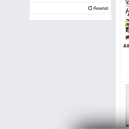
Resetati
Al