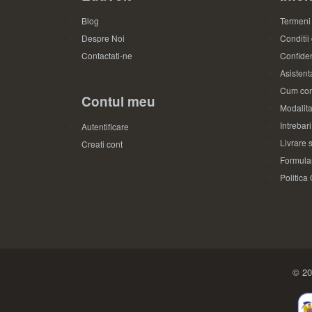
Blog
Termeni 
Despre Noi
Conditii
Contactati-ne
Confiden
Asistenta
Cum com
Contul meu
Modalita
Intrebar
Autentificare
Livrare s
Creati cont
Formular
Politica
© 20