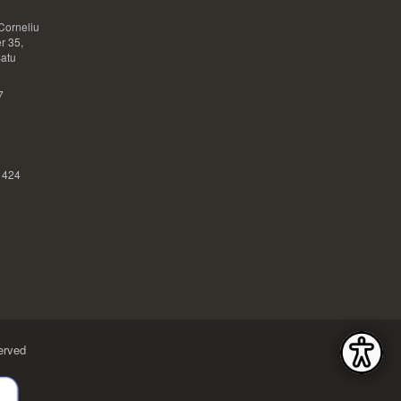
Corneliu
r 35,
Satu
7
 424
erved