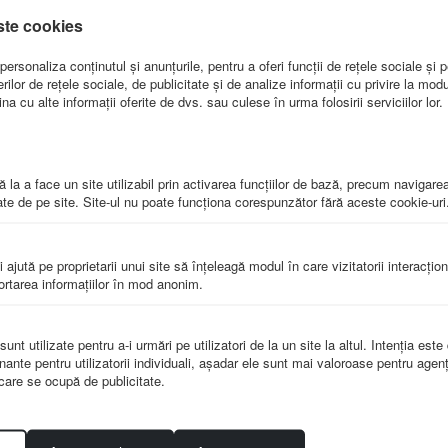
Riglete magnetice
Alfabetul limbii romane
Alfabet
ste cookies
entru matematica-
(set 31 planse)- format
(set 31
=2.5 cm- 64 piese
A3
ersonaliza conținutul și anunțurile, pentru a oferi funcții de rețele sociale și p
LER 7708
CP-P18
lor de rețele sociale, de publicitate și de analize informații cu privire la modul 
a cu alte informații oferite de dvs. sau culese în urma folosirii serviciilor lor.
144.00
lei
415.00
lei
450.00
lei
238.0
 la a face un site utilizabil prin activarea funcţiilor de bază, precum navigare
te de pe site. Site-ul nu poate funcţiona corespunzător fără aceste cookie-uri
i ajută pe proprietarii unui site să înţeleagă modul în care vizitatorii interacţio
portarea informaţiilor în mod anonim.
Plansa Alfabetul -
itere si grupuri de
nt utilizate pentru a-i urmări pe utilizatori de la un site la altul. Intenţia este
itere- dim. 700x1000
nante pentru utilizatorii individuali, aşadar ele sunt mai valoroase pentru agenţ
mm
e care se ocupă de publicitate.
CP-K8
184.00
lei