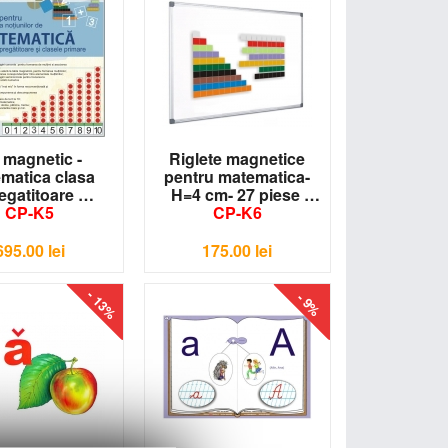
t magnetic -
Riglete magnetice
matica clasa
pentru matematica-
egatitoare
H=4 cm- 27 piese
CP-K5
CP-K6
695.00
lei
175.00
lei
- 13%
- 9%