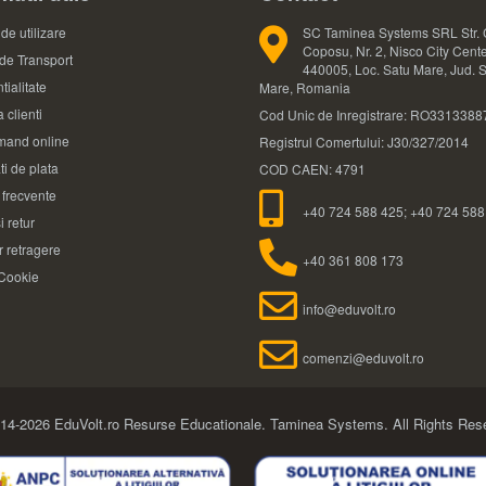
de utilizare
SC Taminea Systems SRL Str. 
Coposu, Nr. 2, Nisco City Cente
 de Transport
440005, Loc. Satu Mare, Jud. 
tialitate
Mare, Romania
 clienti
Cod Unic de Inregistrare: RO3313388
and online
Registrul Comertului: J30/327/2014
ti de plata
COD CAEN: 4791
i frecvente
+40 724 588 425; +40 724 588
i retur
 retragere
+40 361 808 173
 Cookie
info@eduvolt.ro
comenzi@eduvolt.ro
14-2026 EduVolt.ro Resurse Educationale.
Taminea Systems. All Rights Res