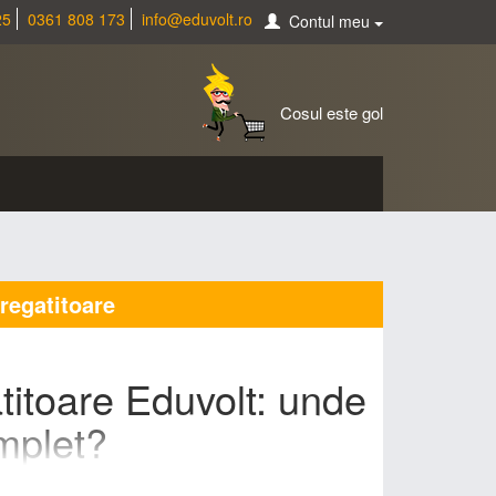
25
0361 808 173
info@eduvolt.ro
Contul meu
Cosul este gol
pregatitoare
ătitoare Eduvolt: unde
mplet?
c cu imagini, alfabetar complet cu litere mici și mari