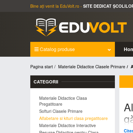
Bine ați venit la EduVolt.ro -
SITE DEDICAT ȘCOLILO
Catalog produse
Ho
Pagina start
Materiale Didactice Clasele Primare
A
CATEGORII
Materiale Didactice Clasa
Al
Pregatitoare
Softuri Clasele Primare
g
Alfabetare si kituri clasa pregatitoare
Materiale Didactice Interactive
EduVo
Cite
Resurse Didactice pentru Clasa