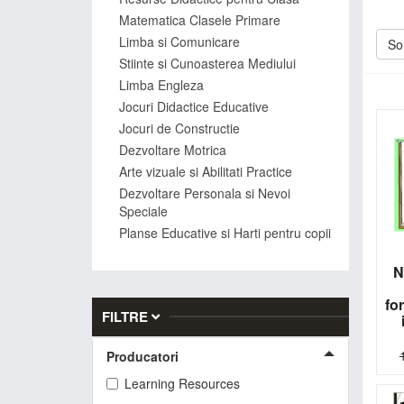
de ti
Matematica Clasele Primare
Alfab
Limba si Comunicare
Sor
vârst
Stiinte si Cunoasterea Mediului
lite
Limba Engleza
pent
Jocuri Didactice Educative
Tran
Jocuri de Constructie
magn
Dezvoltare Motrica
De
Arte vizuale si Abilitati Practice
Dezvoltare Personala si Nevoi
Ed
Speciale
Planse Educative si Harti pentru copii
N
fo
FILTRE
Desc
Producatori
Learning Resources