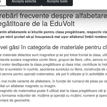
e
Accepta selectia
Accepta toate
trebări frecvente despre alfabetarel
egătitoare de la EduVolt
erim alfabetarele si kiturile pentru clasa pregătitoare, respectiv clas
 pe micii școlari să-și însușească mai ușor alfabetul limbii române
vei găsi în categoria de materiale pentru c
e materiale didactice sunt magnetice și se pot folosi frontal la clasa, uti
etarele scolare magnetice contin litere, grupuri de litere, cifre, semne
l orelor desfășurate la clasa pregătitoare și clasa intai, contribuie la în
lor si sunetelor în cuvinte, asocierea sunetului cu litera, construcția de 
și semne pentru operații matematice, ele pot fi utilizate și în activitățil
a mai multe variante de alfabetare, în funcție de numarul de piese pe car
ltat un alfabetar magnetic cu imagini.
magnetic de matematica poate fi utilizat atat la clasa pregătitoare cât și
u formarea noțiunilor de: mulțime și operații cu mulțimi, numere și operați
ntare de geometrie.