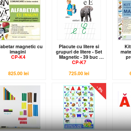
fabetar magnetic cu
Placute cu litere si
Ki
imagini
grupuri de litere - Set
mate
CP-K4
Magnetic - 39 buc
pr
CP-K7
825.00
lei
725.00
lei
- 8%