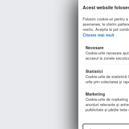
Acest website folose
p
H
Folosim cookie-uri pentru a p
asemenea, le oferim parteneri
nostru. Aceștia le pot combin
Citeste mai mult
Necesare
Cookie-urile necesare ajută
accesul la zonele securiza
Statistici
Cookie-urile de statistică î
urile prin colectarea şi ra
Marketing
L
Cookie-urile de marketing su
l
anunţuri relevante şi antre
puiblicitate şi părţile terţ