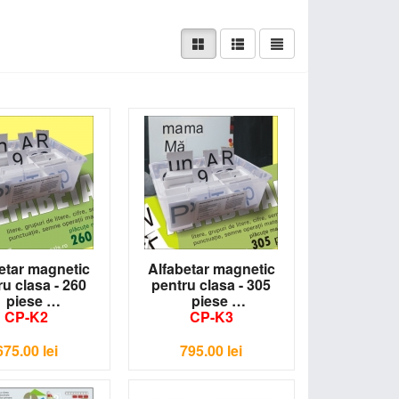
magini reprezentative pentru fiecare literă, adaptate
ere mici de tipar, litere mari de tipar, grupuri de
 de matematică completează gama cu elemente vizuale
sele sunt fabricate din materiale durabile, cu piese
entru clasa pregătitoare
rate
ă
etar magnetic
Alfabetar magnetic
u clasa - 260
pentru clasa - 305
piese
piese
zuale
CP-K2
CP-K3
675.00
lei
795.00
lei