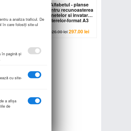
ul limbii romane
Alfabetul - planse
 planse)- format
pentru recunoasterea
A5
sunetelor si invatarea
entru a analiza traficul. De
CP-P19
literelor-format A3
în care folosiți site-ul
CP-P20
206.00
lei
297.00
lei
0
lei
326.00
lei
a în pagină şi
.
nează cu site-
 de a afişa
iile de