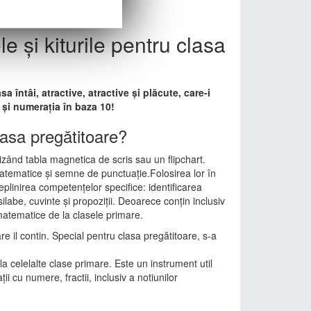
e și kiturile pentru clasa
a întâi, atractive, atractive și plăcute, care-i
 și numerația în baza 10!
lasa pregătitoare?
lizând tabla magnetica de scris sau un flipchart.
 matematice și semne de punctuație.Folosirea lor în
deplinirea competențelor specifice: identificarea
silabe, cuvinte și propoziții. Deoarece conțin inclusiv
e matematice de la clasele primare.
e il contin. Special pentru clasa pregătitoare, s-a
 la celelalte clase primare. Este un instrument util
i cu numere, fractii, inclusiv a notiunilor