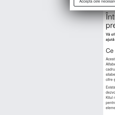
Accepta cele necesar
În
pr
Vă of
ajută
Ce 
Acest
Alfab
cadru
silabe
cifre 
Exist
dezvo
Kitul 
pentr
eleme