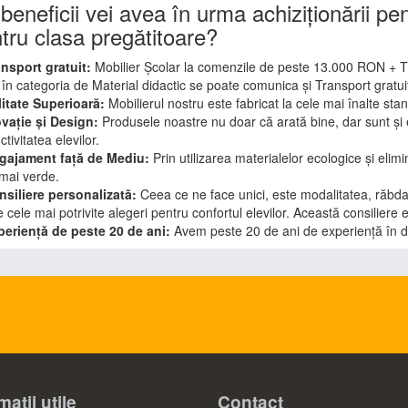
beneficii vei avea în urma achiziționării pent
tru clasa pregătitoare?
ansport gratuit:
Mobilier Școlar la comenzile de peste 13.000 RON + 
 în categoria de Material didactic se poate comunica și Transport gratu
litate Superioară:
Mobilierul nostru este fabricat la cele mai înalte stan
ovație și Design:
Produsele noastre nu doar că arată bine, dar sunt și e
tivitatea elevilor.
ngajament față de Mediu:
Prin utilizarea materialelor ecologice și eli
 mai verde.
nsiliere personalizată:
Ceea ce ne face unici, este modalitatea, răbdare
 cele mai potrivite alegeri pentru confortul elevilor. Această consiliere e
periență de peste 20 de ani:
Avem peste 20 de ani de experiență în d
matii utile
Contact