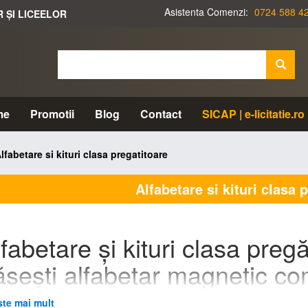
Asistenta Comenzi:
0724 588 4
R ȘI LICEELOR
me
Promotii
Blog
Contact
SICAP | e-licitatie.ro
lfabetare si kituri clasa pregatitoare
Alfabetare si kituri clasa 
fabetare și kituri clasa preg
ăsești alfabetar magnetic co
lt oferă alfabetare și kituri pentru clasa pregătitoare: alfabetar magneti
ste mai mult