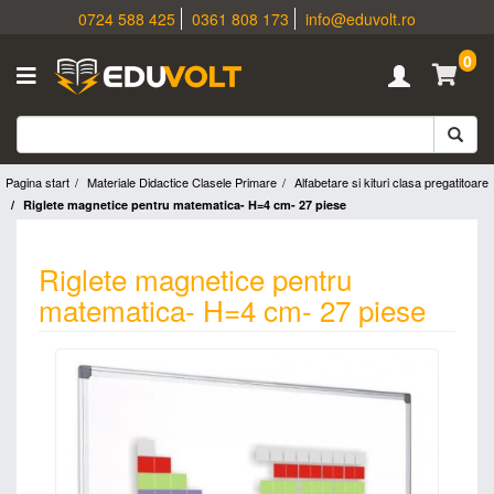
0724 588 425
0361 808 173
info@eduvolt.ro
0
Pagina start
Materiale Didactice Clasele Primare
Alfabetare si kituri clasa pregatitoare
Riglete magnetice pentru matematica- H=4 cm- 27 piese
Riglete magnetice pentru
matematica- H=4 cm- 27 piese