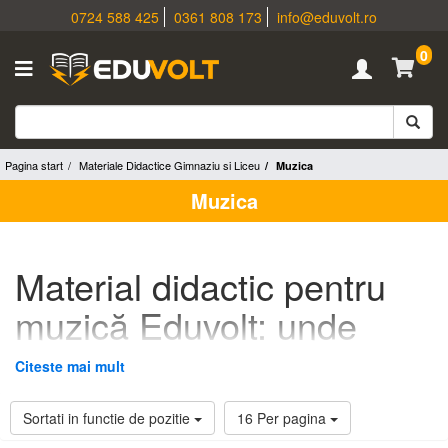
0724 588 425
0361 808 173
info@eduvolt.ro
0
Pagina start
Materiale Didactice Gimnaziu si Liceu
Muzica
Muzica
Material didactic pentru
muzică Eduvolt: unde
găsești portativ muzical și
Citeste mai mult
note pentru sala de
Sortati in functie de pozitie
16 Per pagina
clasă?