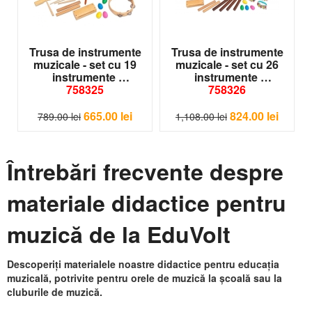
Portativ muzical magnetic 195x27 cm pentru tabla școlară
magnetică
Note muzicale separate, compatibile cu portativul magnetic
Trusa de instrumente
Trusa de instrumente
Eduvolt
muzicale - set cu 19
muzicale - set cu 26
Materiale de solfegiu pentru orele de muzică la gimnaziu și
instrumente
instrumente
liceu
758325
758326
Produse vizuale pentru predarea notației muzicale la tablă
Consiliere pentru dotarea completă a sălii de muzică și
665.00
lei
824.00
lei
789.00
lei
1,108.00
lei
solfegiu
Descoperă materiale didactice Eduvolt
Întrebări frecvente despre
materiale didactice pentru
muzică de la EduVolt
Descoperiți materialele noastre didactice pentru educația
muzicală, potrivite pentru orele de muzică la școală sau la
cluburile de muzică.