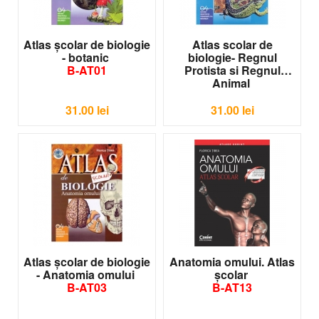
Atlas şcolar de biologie
Atlas scolar de
- botanic
biologie- Regnul
B-AT01
Protista si Regnul
Animal
B-AT02
31.00
lei
31.00
lei
Atlas şcolar de biologie
Anatomia omului. Atlas
- Anatomia omului
şcolar
B-AT03
B-AT13