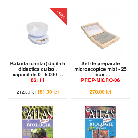
- 15%
Balanta (cantar) digitala
Set de preparate
didactica cu bol,
microscopice mixt - 25
capacitate 0 - 5.000 g
buc
86111
PREP-MICRO-06
181.00
lei
270.00
lei
212.00
lei