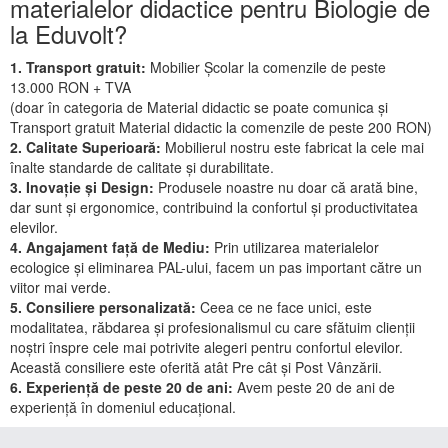
materialelor didactice pentru Biologie de
la Eduvolt?
1. Transport gratuit:
Mobilier Școlar la comenzile de peste
13.000 RON + TVA
(doar în categoria de Material didactic se poate comunica și
Transport gratuit Material didactic la comenzile de peste 200 RON)
2. Calitate Superioară:
Mobilierul nostru este fabricat la cele mai
înalte standarde de calitate și durabilitate.
3. Inovație și Design:
Produsele noastre nu doar că arată bine,
dar sunt și ergonomice, contribuind la confortul și productivitatea
elevilor.
4. Angajament față de Mediu:
Prin utilizarea materialelor
ecologice și eliminarea PAL-ului, facem un pas important către un
viitor mai verde.
5. Consiliere personalizată:
Ceea ce ne face unici, este
modalitatea, răbdarea și profesionalismul cu care sfătuim clienții
noștri înspre cele mai potrivite alegeri pentru confortul elevilor.
Această consiliere este oferită atât Pre cât și Post Vânzării.
6. Experiență de peste 20 de ani:
Avem peste 20 de ani de
experiență în domeniul educațional.