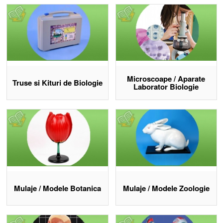
laboratorul de biologie?
Eduvolt oferă o
gamă completă de material didactic pentru
biologie la gimnaziu și liceu:
microscoape, truse, mulaje,
planșe, atlase școlare și softuri educative, toate organizate pe
subdiscipline.
Gama de microscoape și aparate de laborator include
termometre, lupe, lame, pensete și kituri de disecție. Mulajele
Microscoape / Aparate
Truse si Kituri de Biologie
Laborator Biologie
acoperă anatomia omului, botanica și zoologia, cu modele
detașabile pentru studiu hands-on.
Atlasele școlare de biologie completează predarea vizuală, iar
planșele acoperă botanica, zoologia, anatomia și educația pentru
sănătate. Modelele ADN/ARN pentru genetică permit studiul
structurii moleculare la nivel gimnazial și liceal.
Transport gratuit la comenzile de material didactic de peste 200
RON. Eduvolt are experiență de peste 20 ani în domeniul
educațional și oferă consiliere personalizată pre și post vânzare.
Mulaje / Modele Botanica
Mulaje / Modele Zoologie
Descoperă materialele
didactice de biologie Eduvolt: