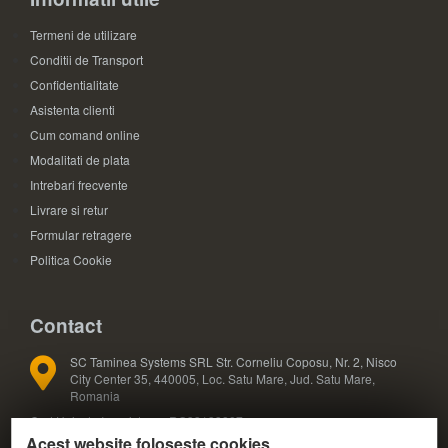
Termeni de utilizare
Conditii de Transport
Confidentialitate
Asistenta clienti
Cum comand online
Modalitati de plata
Intrebari frecvente
Livrare si retur
Formular retragere
Politica Cookie
Contact
SC Taminea Systems SRL Str. Corneliu Coposu, Nr. 2, Nisco
City Center 35, 440005, Loc. Satu Mare, Jud. Satu Mare,
Romania
Cod Unic de Inregistrare: RO33133887
Acest website foloseste cookies
Registrul Comertului: J30/327/2014