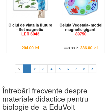
Ciclul de viata la fluture
Celula Vegetala- model
- Set magnetic
magnetic gigant
LER 6043
89750
204.00
lei
386.00
lei
440.00
lei
1
2
3
4
5
6
7
8
Întrebări frecvente despre
materiale didactice pentru
biologie de la EduVolt