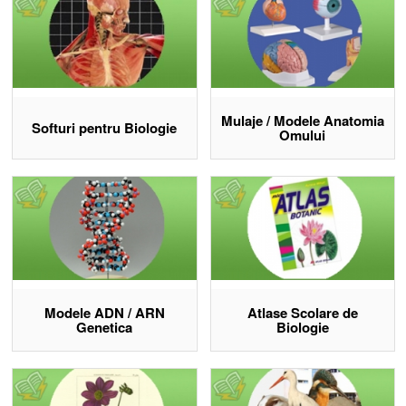
Microscoape școlare și kituri de disecție pentru laborator de
biologie
Mulaje anatomia omului, botanică și zoologie, demontabile
Modele ADN/ARN pentru ore de genetică la gimnaziu și
liceu
Atlase școlare de biologie și planșe (botanică, zoologie,
Mulaje / Modele Anatomia
Softuri pentru Biologie
anatomie)
Omului
Truse și kituri de biologie pentru experimente practice
Descoperă materiale didactice Eduvolt
Modele ADN / ARN
Atlase Scolare de
Genetica
Biologie