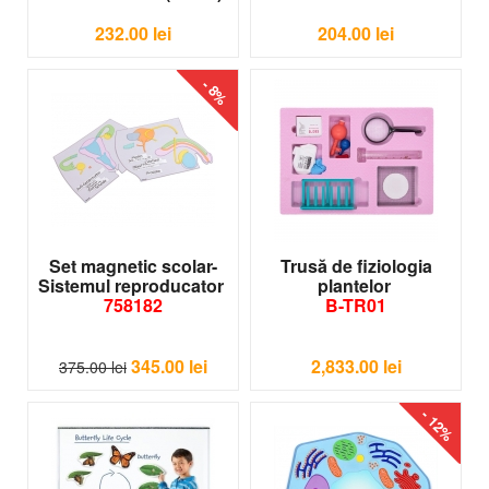
-17 buc
LER 6044
232.00
lei
204.00
lei
- 8%
Set magnetic scolar-
Trusă de fiziologia
Sistemul reproducator
plantelor
758182
B-TR01
345.00
lei
2,833.00
lei
375.00
lei
- 12%