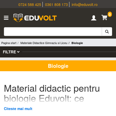
0724 588 425
0361 808 173
info@eduvolt.ro
0
Pagina start
Materiale Didactice Gimnaziu si Liceu
Biologie
FILTRE
Biologie
Material didactic pentru
biologie Eduvolt: ce
produse echipezi în
Citeste mai mult