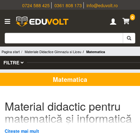
0724 588 425
0361 808 173
info@eduvolt.ro
0
Pagina start
Materiale Didactice Gimnaziu si Liceu
Matematica
FILTRE
Matematica
Material didactic pentru
matematică și informatică
Eduvolt: Ce produse
Citeste mai mult