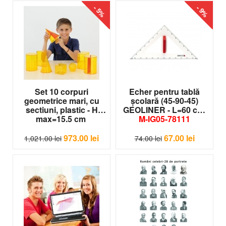
- 5%
- 9%
Set 10 corpuri
Echer pentru tablă
geometrice mari, cu
şcolară (45-90-45)
sectiuni, plastic - H
GEOLINER - L=60 cm
max=15.5 cm
M-IG05-78111
VE-87522
973.00
lei
67.00
lei
1,021.00
lei
74.00
lei