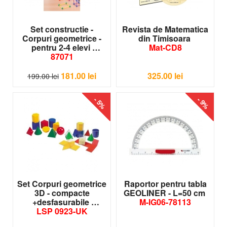
Set constructie -
Revista de Matematica
Corpuri geometrice -
din Timisoara
pentru 2-4 elevi
Mat-CD8
87071
181.00
lei
325.00
lei
199.00
lei
- 5%
- 9%
Set Corpuri geometrice
Raportor pentru tabla
3D - compacte
GEOLINER - L=50 cm
+desfasurabile
M-IG06-78113
LSP 0923-UK