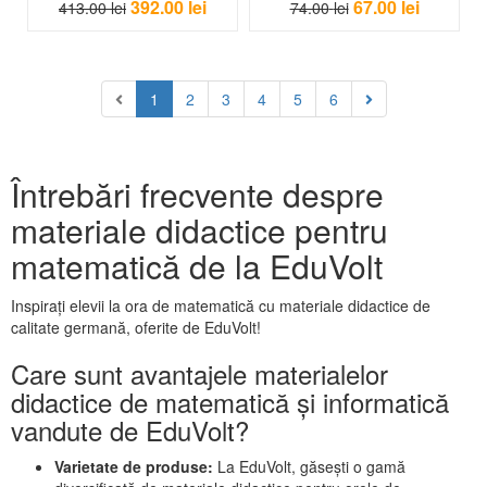
392.00
lei
67.00
lei
413.00
lei
74.00
lei
1
2
3
4
5
6
Întrebări frecvente despre
materiale didactice pentru
matematică de la EduVolt
Inspirați elevii la ora de matematică cu materiale didactice de
calitate germană, oferite de EduVolt!
Care sunt avantajele materialelor
didactice de matematică și informatică
vandute de EduVolt?
Varietate de produse:
La EduVolt, găsești o gamă