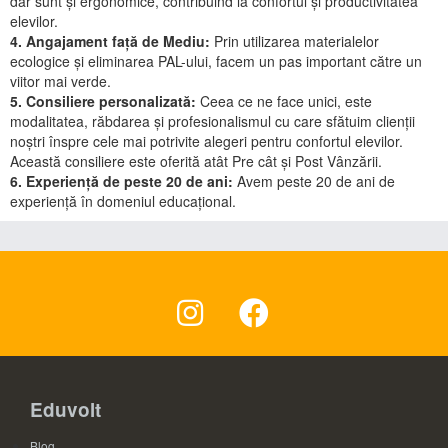
dar sunt și ergonomice, contribuind la confortul și productivitatea
elevilor.
4. Angajament față de Mediu:
Prin utilizarea materialelor
ecologice și eliminarea PAL-ului, facem un pas important către un
viitor mai verde.
5. Consiliere personalizată:
Ceea ce ne face unici, este
modalitatea, răbdarea și profesionalismul cu care sfătuim clienții
noștri înspre cele mai potrivite alegeri pentru confortul elevilor.
Această consiliere este oferită atât Pre cât și Post Vânzării.
6. Experiență de peste 20 de ani:
Avem peste 20 de ani de
experiență în domeniul educațional.
Eduvolt
Blog