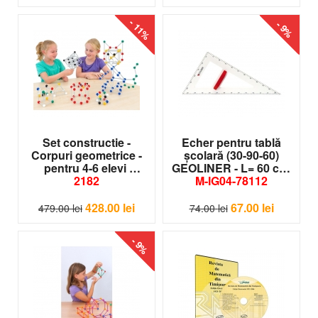
- 11%
- 9%
Set constructie -
Echer pentru tablă
Corpuri geometrice -
şcolară (30-90-60)
pentru 4-6 elevi
GEOLINER - L= 60 cm
2182
M-IG04-78112
428.00
lei
67.00
lei
479.00
lei
74.00
lei
- 9%