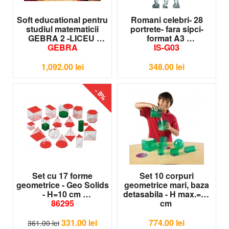
Soft educational pentru
Romani celebri- 28
studiul matematicii
portrete- fara sipci-
GEBRA 2 -LICEU
format A3
GEBRA
IS-G03
1,092.00
lei
348.00
lei
- 8%
Set cu 17 forme
Set 10 corpuri
geometrice - Geo Solids
geometrice mari, baza
- H=10 cm
detasabila - H max.=15
86295
cm
LER 3208
331.00
lei
774.00
lei
361.00
lei