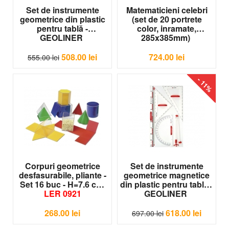
Set de instrumente
Matematicieni celebri
geometrice din plastic
(set de 20 portrete
pentru tablă -
color, inramate,
GEOLINER
285x385mm)
M-IG03-78118
MAT-P01
508.00
lei
724.00
lei
555.00
lei
- 11%
Corpuri geometrice
Set de instrumente
desfasurabile, pliante -
geometrice magnetice
Set 16 buc - H=7.6 cm
din plastic pentru tablă -
LER 0921
GEOLINER
73826
268.00
lei
618.00
lei
697.00
lei