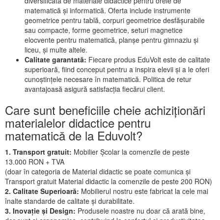
diversificată de materiale didactice pentru orele de
matematică și informatică. Oferta include instrumente
geometrice pentru tablă, corpuri geometrice desfășurabile
sau compacte, forme geometrice, seturi magnetice
elocvente pentru matematică, planșe pentru gimnaziu și
liceu, și multe altele.
Calitate garantată:
Fiecare produs EduVolt este de calitate
superioară, fiind conceput pentru a inspira elevii și a le oferi
cunoștințele necesare în matematică. Politica de retur
avantajoasă asigură satisfacția fiecărui client.
Care sunt beneficiile cheie achiziționări
materialelor didactice pentru
matematică de la Eduvolt?
1. Transport gratuit:
Mobilier Școlar la comenzile de peste
13.000 RON + TVA
(doar în categoria de Material didactic se poate comunica și
Transport gratuit Material didactic la comenzile de peste 200 RON)
2. Calitate Superioară:
Mobilierul nostru este fabricat la cele mai
înalte standarde de calitate și durabilitate.
3. Inovație și Design:
Produsele noastre nu doar că arată bine,