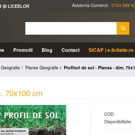
Asistenta Comenzi:
0724 588 4
R ȘI LICEELOR
me
Promotii
Blog
Contact
SICAP | e-licitatie.ro
Geografie
Planse Geografie
Profiluri de sol - Plansa - dim. 70
im. 70x100 cm
COD:
Disponibilitate: