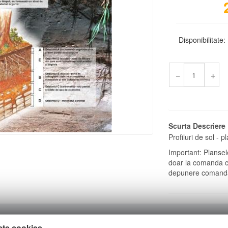
Disponibilitate:
−
+
Scurta Descriere
Profiluri de sol - 
Important: Plansele
doar la comanda cl
depunere comand
ste cookies