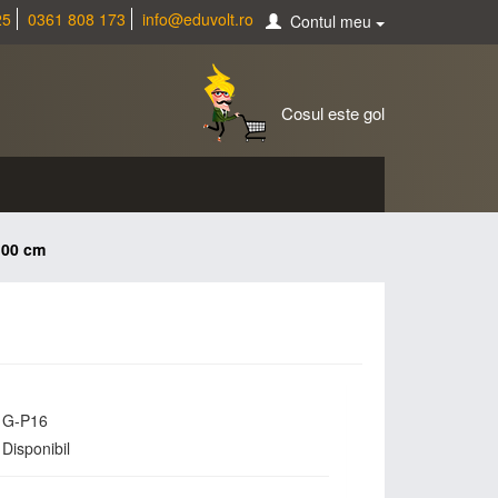
25
0361 808 173
info@eduvolt.ro
Contul meu
Cosul este gol
x100 cm
G-P16
Disponibil