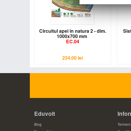
Circuitul apei in natura 2 - dim.
Sis
1000x700 mm
EC.04
234.00
lei
Eduvolt
Infor
Blog
Termeni 