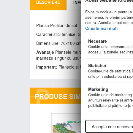
DESCRIERE
INFORMATII LIVRARE
Folosim cookie-uri pentru a p
asemenea, le oferim parteneri
nostru. Aceștia le pot combin
Plansa Profiluri de sol - Profilul diferitelor tipuri de
Citeste mai mult
Caracteristici tehnice: Silk dublu laminat, şipci de pla
Necesare
Dimensiune: 70x100 cm
Cookie-urile necesare ajută
accesul la zonele securiza
Avantaje
Plansele murale ofera un suport de curs su
inainteze singur cu usurinta de la o notiune la alta R
Statistici
Important:
Plansele si hartile sunt disponibile la 
Cookie-urile de statistică î
urile prin colectarea şi ra
P
Marketing
PRODUSE SIMILARE
Cookie-urile de marketing su
anunţuri relevante şi antre
puiblicitate şi părţile terţ
Accepta cele necesar