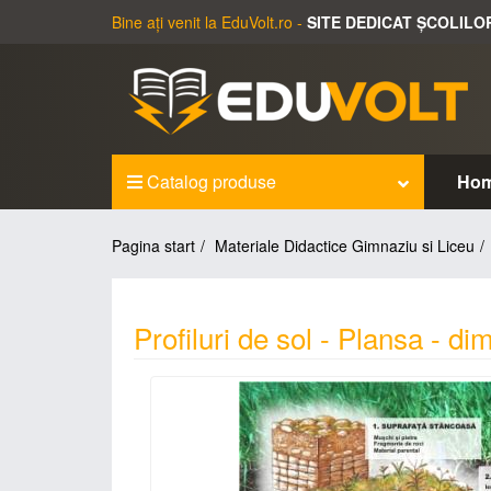
Bine ați venit la EduVolt.ro -
SITE DEDICAT ȘCOLILO
Catalog produse
Ho
Pagina start
Materiale Didactice Gimnaziu si Liceu
Profiluri de sol - Plansa - d