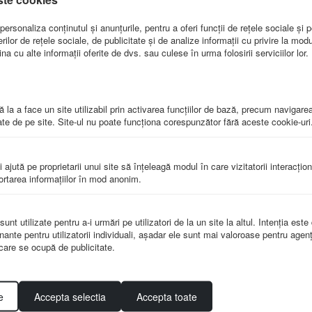
ersonaliza conținutul și anunțurile, pentru a oferi funcții de rețele sociale și p
lor de rețele sociale, de publicitate și de analize informații cu privire la modul 
a cu alte informații oferite de dvs. sau culese în urma folosirii serviciilor lor.
 sol vazute in evolutia lor temporala.
stic.
 la a face un site utilizabil prin activarea funcţiilor de bază, precum navigare
te de pe site. Site-ul nu poate funcţiona corespunzător fără aceste cookie-uri
plimentar Acestea dau oportunitate elevului sa traga singur concluzii s
educ stresul , monotonia,stimuleaza elevul, ofera posibilitatea imbunatatir
livrare si se executa doar la comanda clientului. Termen de livrare: 4-
i ajută pe proprietarii unui site să înţeleagă modul în care vizitatorii interacţio
portarea informaţiilor în mod anonim.
nt utilizate pentru a-i urmări pe utilizatori de la un site la altul. Intenţia este
nante pentru utilizatorii individuali, aşadar ele sunt mai valoroase pentru agenţ
e care se ocupă de publicitate.
e
Accepta selectia
Accepta toate