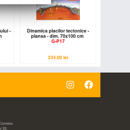
lui -
Dinamica placilor tectonice -
cm
plansa - dim. 70x100 cm
G-P17
234.00
lei
Corneliu
r 35,