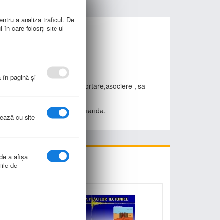
entru a analiza traficul. De
în care folosiți site-ul
a în pagină şi
.
i concept prin observare, sortare,asociere , sa
ii activitatii
6 saptamani de la depunere comanda.
nează cu site-
 de a afişa
iile de