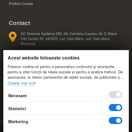
Politica Cookie
Contact
SC Taminea Systems SRL Str. Corneliu Coposu, Nr. 2, Nisco
City Center 35, 440005, Loc. Satu Mare, Jud. Satu Mare,
Romania
Cod Unic de Inregistrare: RO33133887
Acest website foloseste cookies
Registrul Comertului: J30/327/2014
COD CAEN: 4791
Folosim cookie-uri pentru a personaliza conținutul și anunțurile,
pentru a oferi funcții de rețele sociale și pentru a analiza traficul. De
asemenea, le oferim partenerilor de rețele sociale, de publicitate și
+40 724 588 425; +40 724 588 424
de analize informații cu privire la modul în care folosiți site-ul nostru.
Citeste mai mult
Aceștia le pot combina cu alte informații oferite de dvs. sau culese
+40 361 808 173
în urma folosirii serviciilor lor.
Necesare
info@eduvolt.ro
Statistici
comenzi@eduvolt.ro
Marketing