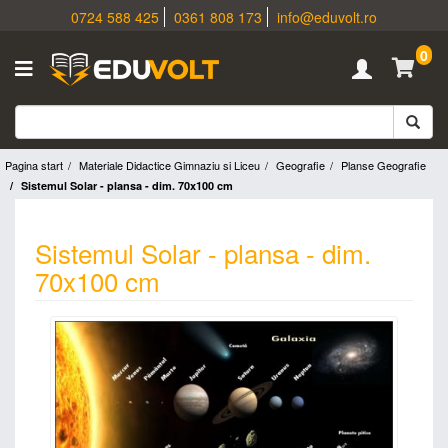
0724 588 425
0361 808 173
info@eduvolt.ro
0
Pagina start
Materiale Didactice Gimnaziu si Liceu
Geografie
Planse Geografie
Sistemul Solar - plansa - dim. 70x100 cm
Sistemul Solar - plansa - dim.
70x100 cm