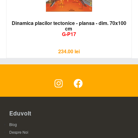
Dinamica placilor tectonice - plansa - dim. 70x100
cm
G-P17
234.00
lei
Eduvolt
Blog
Despre Noi