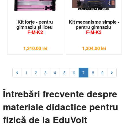
Kit forțe - pentru
Kit mecanisme simple -
gimnaziu și liceu
pentru gimnaziu
F-M-K2
F-M-K3
1,310.00
lei
1,304.00
lei
1
2
3
4
5
6
7
8
9
Întrebări frecvente despre
materiale didactice pentru
fizică de la EduVolt