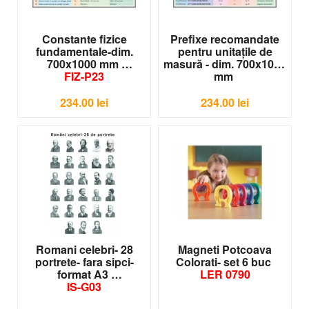
Constante fizice
Prefixe recomandate
fundamentale-dim.
pentru unitaţile de
700x1000 mm
masură - dim. 700x1000
FIZ-P23
mm
FIZ-P24
234.00
lei
234.00
lei
Romani celebri- 28
Magneti Potcoava
portrete- fara sipci-
Colorati- set 6 buc
format A3
LER 0790
IS-G03