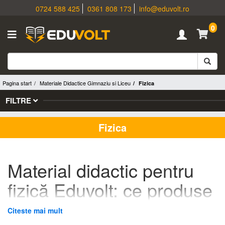
0724 588 425
0361 808 173
info@eduvolt.ro
0
Pagina start
Materiale Didactice Gimnaziu si Liceu
Fizica
FILTRE
Fizica
Material didactic pentru
fizică Eduvolt: ce produse
pregătești pentru
Citeste mai mult