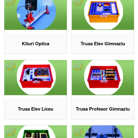
Aparate și instrumente pentru experimente practice de
fizică
Softuri educative pentru fizică, aliniate programei școlare
Materiale compatibile PNRR pentru dotarea laboratoarelor
de fizică
Descoperă materiale didactice Eduvolt
Kituri Optica
Trusa Elev Gimnaziu
Trusa Elev Liceu
Trusa Profesor Gimnaziu