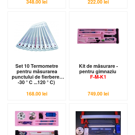
348.00
lei
222.00
lei
Set 10 Termometre
Kit de măsurare -
pentru măsurarea
pentru gimnaziu
punctului de fierbere (
F-M-K1
-30 ° C ...120 ° C)
LER 2415
168.00
lei
749.00
lei