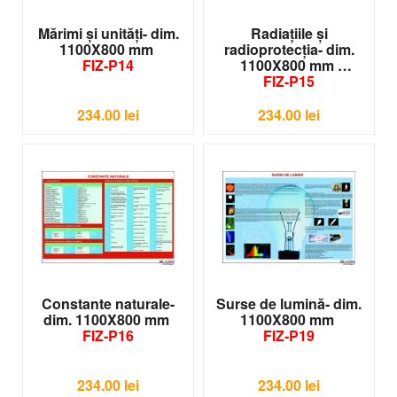
Mărimi şi unităţi- dim.
Radiaţiile şi
1100X800 mm
radioprotecţia- dim.
FIZ-P14
1100X800 mm
FIZ-P15
234.00
lei
234.00
lei
Constante naturale-
Surse de lumină- dim.
dim. 1100X800 mm
1100X800 mm
FIZ-P16
FIZ-P19
234.00
lei
234.00
lei