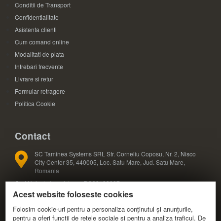
Conditii de Transport
Confidentialitate
Asistenta clienti
Cum comand online
Modalitati de plata
Intrebari frecvente
Livrare si retur
Formular retragere
Politica Cookie
Contact
SC Taminea Systems SRL Str. Corneliu Coposu, Nr. 2, Nisco
City Center 35, 440005, Loc. Satu Mare, Jud. Satu Mare,
Romania
Cod Unic de Inregistrare: RO33133887
Acest website foloseste cookies
Registrul Comertului: J30/327/2014
COD CAEN: 4791
Folosim cookie-uri pentru a personaliza conținutul și anunțurile,
pentru a oferi funcții de rețele sociale și pentru a analiza traficul. De