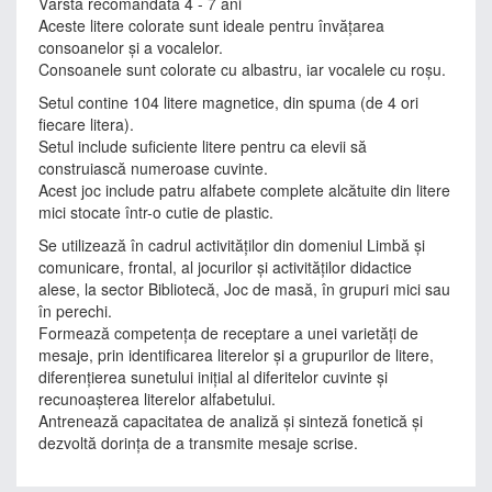
Vârsta recomandată 4 - 7 ani
Aceste litere colorate sunt ideale pentru învăţarea
consoanelor şi a vocalelor.
Consoanele sunt colorate cu albastru, iar vocalele cu roşu.
Setul contine 104 litere magnetice, din spuma (de 4 ori
fiecare litera).
Setul include suficiente litere pentru ca elevii să
construiască numeroase cuvinte.
Acest joc include patru alfabete complete alcătuite din litere
mici stocate într-o cutie de plastic.
Se utilizează în cadrul activităţilor din domeniul Limbă şi
comunicare, frontal, al jocurilor şi activităţilor didactice
alese, la sector Bibliotecă, Joc de masă, în grupuri mici sau
în perechi.
Formează competenţa de receptare a unei varietăţi de
mesaje, prin identificarea literelor şi a grupurilor de litere,
diferenţierea sunetului iniţial al diferitelor cuvinte şi
recunoaşterea literelor alfabetului.
Antrenează capacitatea de analiză şi sinteză fonetică şi
dezvoltă dorinţa de a transmite mesaje scrise.