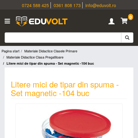
0724 588 425
0361 808 173
info@eduvolt.ro
0
Pagina start
Materiale Didactice Clasele Primare
Materiale Didactice Clasa Pregatitoare
Litere mici de tipar din spuma - Set magnetic -104 buc
Litere mici de tipar din spuma -
Set magnetic -104 buc