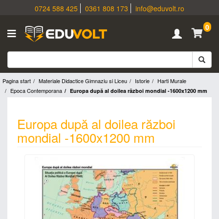
0724 588 425
0361 808 173
info@eduvolt.ro
0
Pagina start
Materiale Didactice Gimnaziu si Liceu
Istorie
Harti Murale
Epoca Contemporana
Europa după al doilea război mondial -1600x1200 mm
Europa după al doilea război
mondial -1600x1200 mm