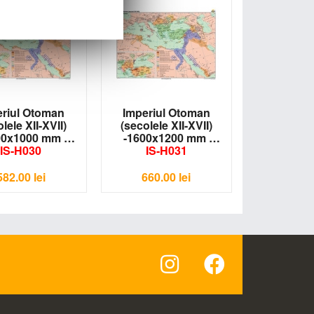
eriul Otoman
Imperiul Otoman
lele XII-XVII)
(secolele XII-XVII)
00x1000 mm
-1600x1200 mm
IS-H030
IS-H031
582.00
lei
660.00
lei