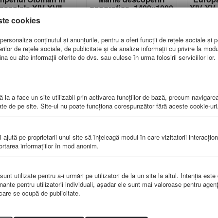
secolele XIV-XVII
geografice -1400x1000
XIV-XV
-1400x1000 mm
mm
ste cookies
IS-H029
IS-H032
ersonaliza conținutul și anunțurile, pentru a oferi funcții de rețele sociale și p
257.00
lei
257.00
lei
lor de rețele sociale, de publicitate și de analize informații cu privire la modul 
a cu alte informații oferite de dvs. sau culese în urma folosirii serviciilor lor.
 la a face un site utilizabil prin activarea funcţiilor de bază, precum navigare
te de pe site. Site-ul nu poate funcţiona corespunzător fără aceste cookie-uri
i ajută pe proprietarii unui site să înţeleagă modul în care vizitatorii interacţio
portarea informaţiilor în mod anonim.
Marile descoperiri
Marile descoperiri
Pace
eografice (sec XV-
geografice (sec XV-
-14
II) -1600x1200 mm
XVII) -1400x1000 mm
IS-H036
IS-H035
nt utilizate pentru a-i urmări pe utilizatori de la un site la altul. Intenţia este
nante pentru utilizatorii individuali, aşadar ele sunt mai valoroase pentru agenţ
660.00
lei
582.00
lei
e care se ocupă de publicitate.