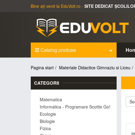
Bine ați venit la EduVolt.ro -
SITE DEDICAT ȘCOLILO
Catalog produse
Ho
Pagina start
Materiale Didactice Gimnaziu si Liceu
CATEGORII
Matematica
Sor
Informatica - Programare Scottie Go!
Ecologie
Biologie
Fizica