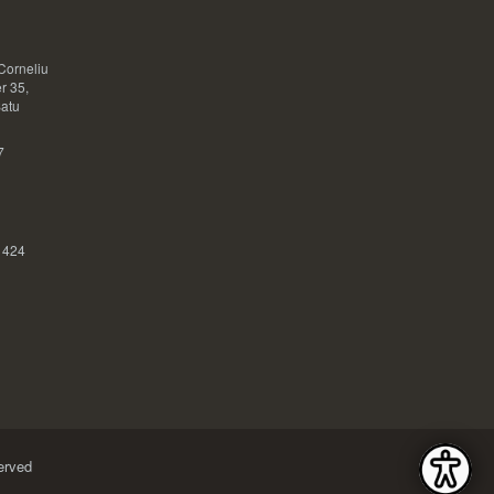
Corneliu
r 35,
Satu
7
 424
erved