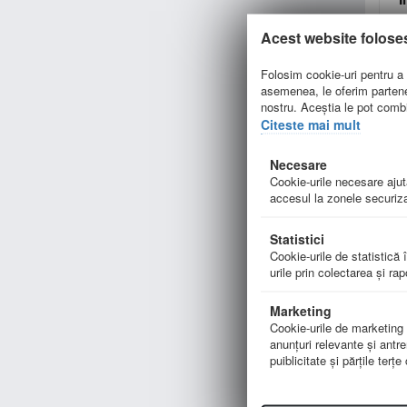
Acest website folose
Folosim cookie-uri pentru a p
asemenea, le oferim parteneri
nostru. Aceștia le pot combin
Citeste mai mult
Necesare
Cookie-urile necesare ajută
accesul la zonele securiza
Statistici
Cookie-urile de statistică î
urile prin colectarea şi ra
g
XV
Marketing
Cookie-urile de marketing su
anunţuri relevante şi antre
puiblicitate şi părţile terţ