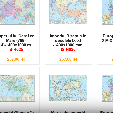
periul lui Carol cel
Imperiul Bizantin în
Europ
Mare (768-
secolele IX-XI
XIV-X
14)-1400x1000 mm
-1400x1000 mm
IS-H025
IS-H026
257.00
lei
257.00
lei
mperiul Otoman în
Marile descoperiri
Europa