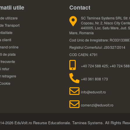
matii utile
Contact
de utilizare
SC Taminea Systems SRL Str. 
Coposu, Nr. 2, Nisco City Cente
 de Transport
440005, Loc. Satu Mare, Jud. 
tialitate
Mare, Romania
 clienti
Cod Unic de Inregistrare: RO3313388
and online
Registrul Comertului: J30/327/2014
ti de plata
COD CAEN: 4791
i frecvente
+40 724 588 425; +40 724 588
i retur
 retragere
+40 361 808 173
 Cookie
info@eduvolt.ro
comenzi@eduvolt.ro
14-2026 EduVolt.ro Resurse Educationale.
Taminea Systems. All Rights Res