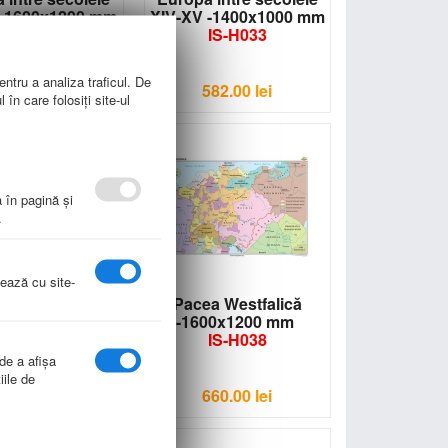
 -1600x1200 mm
XIV-XV -1400x1000 mm
IS-H034
IS-H033
entru a analiza traficul. De
660.00
lei
582.00
lei
în care folosiți site-ul
a în pagină şi
.
nează cu site-
a Westfalică
Pacea Westfalică
00x1000 mm
-1600x1200 mm
IS-H037
IS-H038
 de a afişa
iile de
582.00
lei
660.00
lei