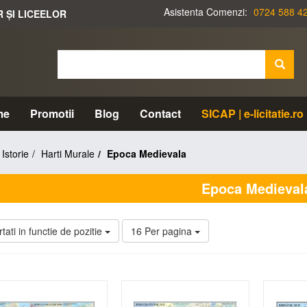
Asistenta Comenzi:
0724 588 4
R ȘI LICEELOR
me
Promotii
Blog
Contact
SICAP | e-licitatie.ro
Istorie
Harti Murale
Epoca Medievala
Epoca Medieval
tati in functie de pozitie
16 Per pagina