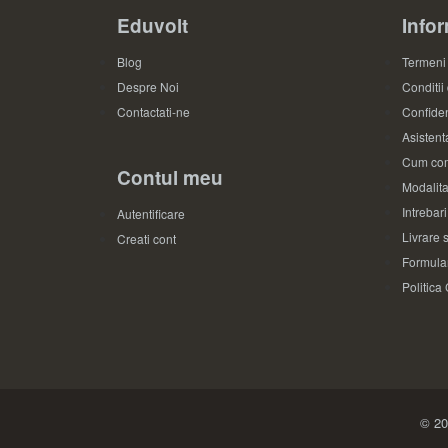
Eduvolt
Infor
Blog
Termeni 
Despre Noi
Conditii
Contactati-ne
Confiden
Asistenta
Cum com
Contul meu
Modalita
Intrebar
Autentificare
Livrare s
Creati cont
Formular
Politica
© 20