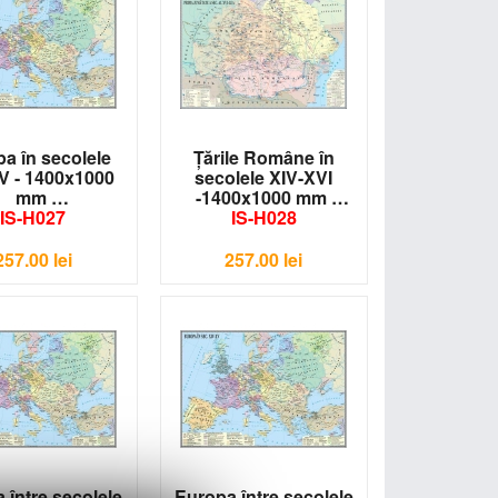
a în secolele
Ţările Române în
V - 1400x1000
secolele XIV-XVI
mm
-1400x1000 mm
IS-H027
IS-H028
257.00
lei
257.00
lei
 între secolele
Europa între secolele