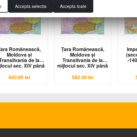
e
Accepta selectia
Accepta toate
Ţara Românească,
Ţara Românească,
Imp
Moldova şi
Moldova şi
(seco
Transilvania de la
Transilvania de la
-14
jlocul sec. XIV până
mijlocul sec. XIV până
a mijlocul sec. XVI
la mijlocul sec. XVI
-1600x1200 mm
-1400x1000 mm
660.00
lei
582.00
lei
IS-H040
IS-H039