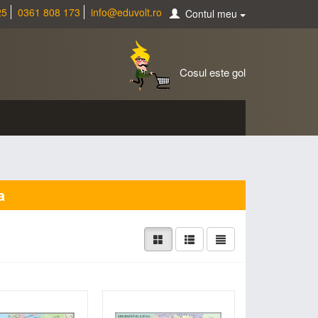
25
0361 808 173
info@eduvolt.ro
Contul meu
Cosul este gol
a