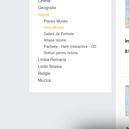
Chimie
Geografie
Istorie
Planse Murale
Harti Murale
Galerii de Portrete
Atlase Istorie
Im
Pachete - Harti Interactive - CD
8
Softuri pentru Istorie
Limba Romana
Limbi Straine
Religie
Muzica
I