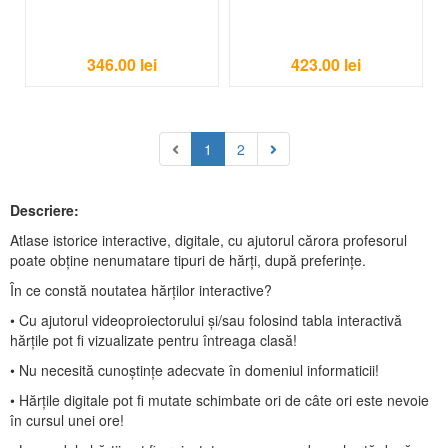
346.00
lei
423.00
lei
1
2
Descriere:
Atlase istorice interactive, digitale, cu ajutorul cărora profesorul
poate obține nenumatare tipuri de hărți, după preferințe.
În ce constă noutatea hărților interactive?
• Cu ajutorul videoproiectorului și/sau folosind tabla interactivă
hărțile pot fi vizualizate pentru întreaga clasă!
• Nu necesită cunoștințe adecvate în domeniul informaticii!
• Hărțile digitale pot fi mutate schimbate ori de câte ori este nevoie
în cursul unei ore!