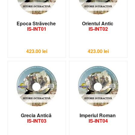
Epoca Străveche
Orientul Antic
IS-INT01
IS-INT02
423.00
lei
423.00
lei
Grecia Antică
Imperiul Roman
IS-INT03
IS-INT04