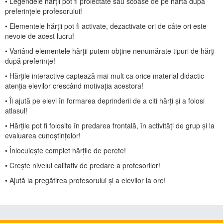
• Legendele hărții pot fi proiectate sau scoase de pe hartă după
preferințele profesorului!
• Elementele hărții pot fi activate, dezactivate ori de câte ori este
nevoie de acest lucru!
• Variând elementele hărții putem obține nenumărate tipuri de hărți
după preferințe!
• Hărțile interactive captează mai mult ca orice material didactic
atenția elevilor crescând motivația acestora!
• Îi ajută pe elevi în formarea deprinderii de a citi hărți și a folosi
atlasul!
• Hărțile pot fi folosite în predarea frontală, în activități de grup și la
evaluarea cunoștințelor!
• Înlocuiește complet hărțile de perete!
• Crește nivelul calitativ de predare a profesorilor!
• Ajută la pregătirea profesorului și a elevilor la ore!