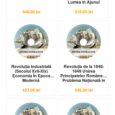
Lumea in Ajunul
Primului Război
Mondial
346.00
lei
318.00
lei
IS-INT12
Revoluția Industrială
Revoluția de la 1848-
(Secolul Xvii-Xix)
1849 Unirea
Economia În Epoca
Principatelor Române si
Modernă
Problema Națională in
IS-INT13
Europa Centrală si
Balcani
423.00
lei
346.00
lei
IS-INT14