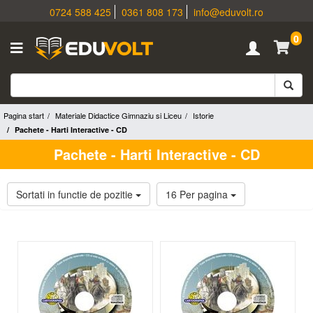
0724 588 425
0361 808 173
info@eduvolt.ro
0
Pagina start
Materiale Didactice Gimnaziu si Liceu
Istorie
Pachete - Harti Interactive - CD
Pachete - Harti Interactive - CD
Sortati in functie de pozitie
16 Per pagina