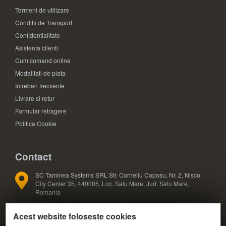
Termeni de utilizare
Conditii de Transport
Confidentialitate
Asistenta clienti
Cum comand online
Modalitati de plata
Intrebari frecvente
Livrare si retur
Formular retragere
Politica Cookie
Contact
SC Taminea Systems SRL Str. Corneliu Coposu, Nr. 2, Nisco
City Center 35, 440005, Loc. Satu Mare, Jud. Satu Mare,
Romania
Cod Unic de Inregistrare: RO33133887
Acest website foloseste cookies
Registrul Comertului: J30/327/2014