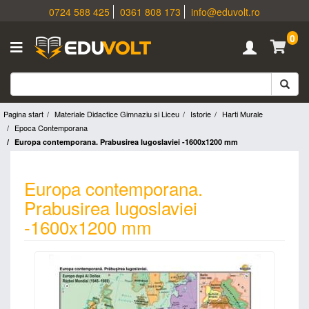
0724 588 425
0361 808 173
info@eduvolt.ro
0
Pagina start
Materiale Didactice Gimnaziu si Liceu
Istorie
Harti Murale
Epoca Contemporana
Europa contemporana. Prabusirea Iugoslaviei -1600x1200 mm
Europa contemporana.
Prabusirea Iugoslaviei
-1600x1200 mm