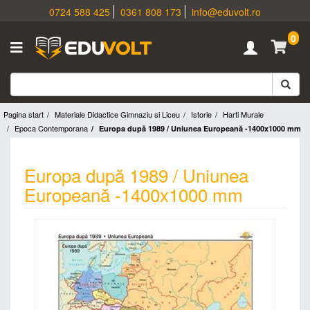
0724 588 425
0361 808 173
info@eduvolt.ro
0
Pagina start
Materiale Didactice Gimnaziu si Liceu
Istorie
Harti Murale
Epoca Contemporana
Europa după 1989 / Uniunea Europeană -1400x1000 mm
Europa după 1989 / Uniunea
Europeană -1400x1000 mm