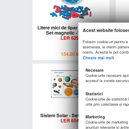
Litere mici de tipar din spuma -
A
Acest website folose
Set magnetic -104 buc
LER 6297
Folosim cookie-uri pentru a p
asemenea, le oferim parteneri
nostru. Aceștia le pot combin
154.00
lei
Citeste mai mult
Necesare
Cookie-urile necesare ajută
accesul la zonele securiza
Statistici
Cookie-urile de statistică î
urile prin colectarea şi ra
Sistem Solar - Set magnetic
Lit
Marketing
LER 6040
spu
Cookie-urile de marketing su
anunţuri relevante şi antre