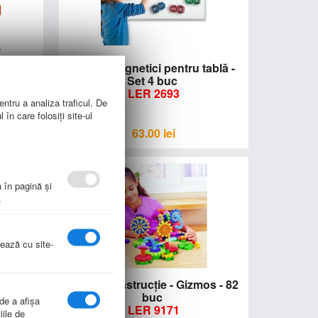
abla - 3
Bureţi magnetici pentru tablă -
Set 4 buc
LER 2693
entru a analiza traficul. De
în care folosiți site-ul
63.00
lei
a în pagină şi
.
nează cu site-
 fixare
Set de construcţie - Gizmos - 82
buc
 de a afişa
LER 9171
iile de