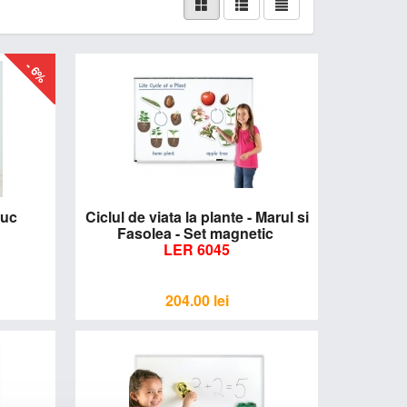
- 6%
 buc
Ciclul de viata la plante - Marul si
Fasolea - Set magnetic
LER 6045
204.00
lei