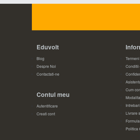
Eduvolt
Infor
Blog
Termeni 
Despre Noi
Conditii
Contactati-ne
Confiden
Asistenta
Cum com
Contul meu
Modalita
Intrebar
Autentificare
Livrare s
Creati cont
Formular
Politica