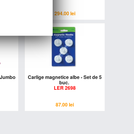
294.00
lei
c Jumbo
Carlige magnetice albe - Set de 5
buc.
LER 2698
87.00
lei