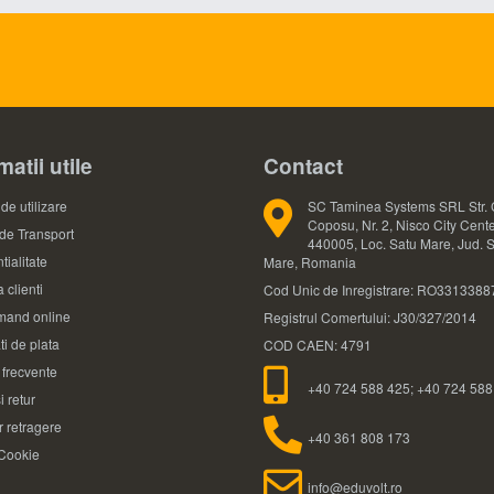
matii utile
Contact
de utilizare
SC Taminea Systems SRL Str. 
Coposu, Nr. 2, Nisco City Cente
 de Transport
440005, Loc. Satu Mare, Jud. 
tialitate
Mare, Romania
 clienti
Cod Unic de Inregistrare: RO3313388
and online
Registrul Comertului: J30/327/2014
ti de plata
COD CAEN: 4791
i frecvente
+40 724 588 425; +40 724 588
i retur
 retragere
+40 361 808 173
 Cookie
info@eduvolt.ro