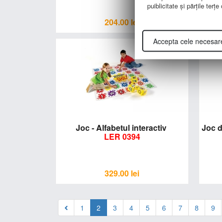
puiblicitate şi părţile terţ
204.00
lei
Accepta cele necesar
Joc - Alfabetul interactiv
Joc dis
LER 0394
329.00
lei
1
2
3
4
5
6
7
8
9