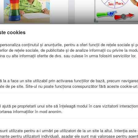
parat de cronometrare a
Titirez magnetic - pentru t
ste cookies
activitatilor
buc
LER 6900
EI-1768
ersonaliza conținutul și anunțurile, pentru a oferi funcții de rețele sociale și p
lor de rețele sociale, de publicitate și de analize informații cu privire la modul 
a cu alte informații oferite de dvs. sau culese în urma folosirii serviciilor lor.
342.00
lei
178.00
lei
 la a face un site utilizabil prin activarea funcţiilor de bază, precum navigare
te de pe site. Site-ul nu poate funcţiona corespunzător fără aceste cookie-uri
i ajută pe proprietarii unui site să înţeleagă modul în care vizitatorii interacţio
portarea informaţiilor în mod anonim.
ere mari şi mici de tipar din
Aparat de cronometrare cu
ma- Set magnetic - 104 buc
magnetica
nt utilizate pentru a-i urmări pe utilizatori de la un site la altul. Intenţia este
LER 6304
LER 6968
nante pentru utilizatorii individuali, aşadar ele sunt mai valoroase pentru agenţ