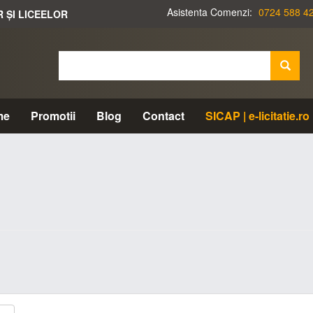
Asistenta Comenzi:
0724 588 4
R ȘI LICEELOR
me
Promotii
Blog
Contact
SICAP | e-licitatie.ro