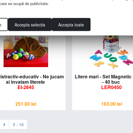
e care se ocupă de publicitate.
265.00
lei
338.00
lei
e
Accepta selectia
Accepta toate
tractiv-educativ - Ne jucam
Litere mari - Set Magneti
si invatam literele
- 40 buc
EI-2845
LER0450
251.00
lei
163.00
lei
3 - 16