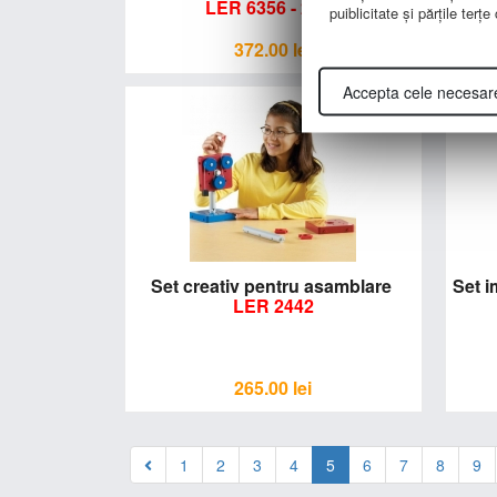
LER 6356 - 2977
puiblicitate şi părţile terţ
372.00
lei
Accepta cele necesar
Set creativ pentru asamblare
Set i
LER 2442
265.00
lei
1
2
3
4
5
6
7
8
9