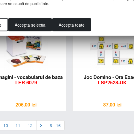
e care se ocupă de publicitate.
96.00
lei
348.00
lei
e
Accepta selectia
Accepta toate
magini - vocabularul de baza
Joc Domino - Ora Exa
LER 6079
LSP2528-UK
206.00
lei
87.00
lei
10
11
12
6 - 16