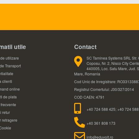
matii utile
Contact
de utilizare
SC Taminea Systems SRL Str. 
Coposu, Nr. 2, Nisco City Cente
 de Transport
440005, Loc. Satu Mare, Jud. 
tialitate
Mare, Romania
 clienti
Cod Unic de Inregistrare: RO3313388
and online
Registrul Comertului: J30/327/2014
ti de plata
COD CAEN: 4791
i frecvente
+40 724 588 425; +40 724 588
i retur
 retragere
+40 361 808 173
 Cookie
info@eduvolt.ro