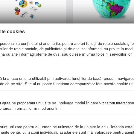
e colorate cu adunări şi
Globul pamantesc gonf
ste cookies
scăderi
LER 2432
LER 8441
ersonaliza conținutul și anunțurile, pentru a oferi funcții de rețele sociale și p
lor de rețele sociale, de publicitate și de analize informații cu privire la modul 
a cu alte informații oferite de dvs. sau culese în urma folosirii serviciilor lor.
92.00
lei
72.00
lei
 la a face un site utilizabil prin activarea funcţiilor de bază, precum navigare
te de pe site. Site-ul nu poate funcţiona corespunzător fără aceste cookie-uri
i ajută pe proprietarii unui site să înţeleagă modul în care vizitatorii interacţio
portarea informaţiilor în mod anonim.
 de matematica - Domino cu
Set experimente pentru 
fracţii
LSP 2784-UK
nt utilizate pentru a-i urmări pe utilizatori de la un site la altul. Intenţia este
LSP 2503-UKM
nante pentru utilizatorii individuali, aşadar ele sunt mai valoroase pentru agenţ