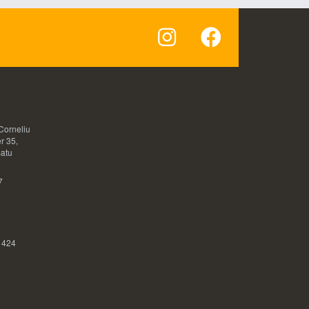
Corneliu
r 35,
Satu
7
 424