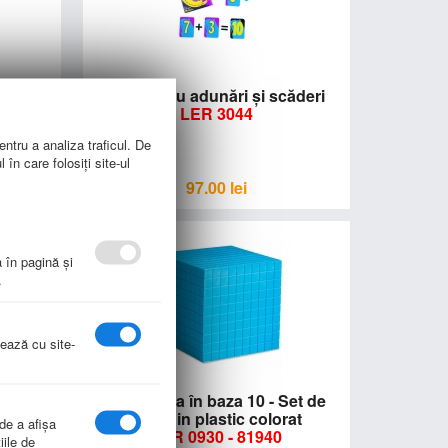
labil
Joc pentru adunări şi scăderi
LER 3044
entru a analiza traficul. De
în care folosiți site-ul
97.00
lei
a în pagină şi
.
nează cu site-
copii
Numeratia în baza 10 - Set de
baza din plastic colorat
 de a afişa
LER 0930 - 81940
iile de