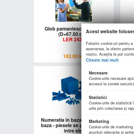
Glob pamantesc glonfabil
Bulin
Acest website folose
(D=67.50 cm)
LER 2438
Folosim cookie-uri pentru a p
asemenea, le oferim parteneri
nostru. Aceștia le pot combin
182.00
lei
Citeste mai mult
Necesare
Cookie-urile necesare ajută
accesul la zonele securiza
Statistici
Cookie-urile de statistică î
urile prin colectarea şi ra
Numeratia în baza 10 - Set de
Joc
Marketing
baza - piesele se pot conecta
Cookie-urile de marketing su
intre ele
anunţuri relevante şi antre