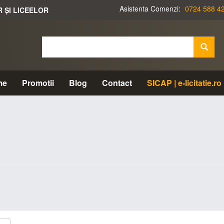
Asistenta Comenzi:
0724 588 4
R ȘI LICEELOR
me
Promotii
Blog
Contact
SICAP | e-licitatie.ro