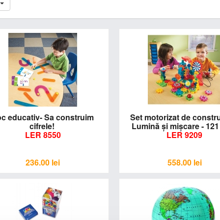
c educativ- Sa construim
Set motorizat de constru
cifrele!
Lumină şi mişcare - 12
LER 8550
LER 9209
236.00
lei
558.00
lei