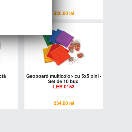
326.00
lei
ctă
Geoboard multicolor- cu 5x5 pini -
Set de 10 buc
LER 0153
234.00
lei