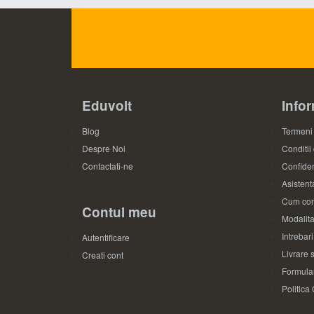
Eduvolt
Infor
Blog
Termeni 
Despre Noi
Conditii
Contactati-ne
Confiden
Asistenta
Cum com
Contul meu
Modalita
Intrebar
Autentificare
Livrare s
Creati cont
Formular
Politica