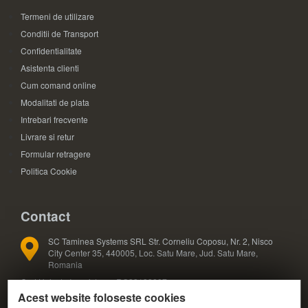
Termeni de utilizare
Conditii de Transport
Confidentialitate
Asistenta clienti
Cum comand online
Modalitati de plata
Intrebari frecvente
Livrare si retur
Formular retragere
Politica Cookie
Contact
SC Taminea Systems SRL Str. Corneliu Coposu, Nr. 2, Nisco
City Center 35, 440005, Loc. Satu Mare, Jud. Satu Mare,
Romania
Cod Unic de Inregistrare: RO33133887
Acest website foloseste cookies
Registrul Comertului: J30/327/2014