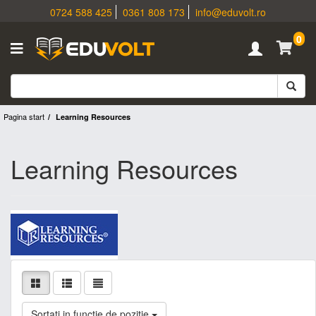
0724 588 425
0361 808 173
info@eduvolt.ro
0
Pagina start
Learning Resources
Learning Resources
Sortati in functie de pozitie