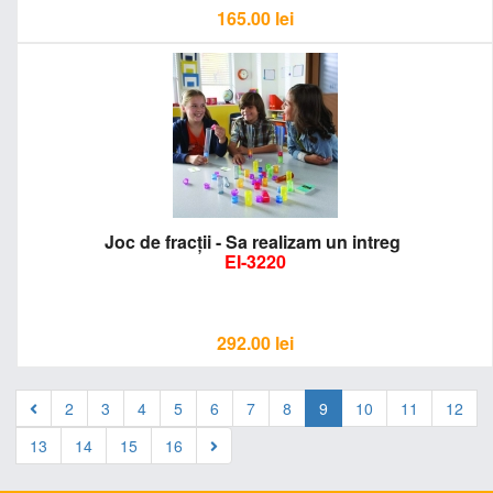
165.00
lei
Joc de fracţii - Sa realizam un intreg
EI-3220
292.00
lei
2
3
4
5
6
7
8
9
10
11
12
13
14
15
16