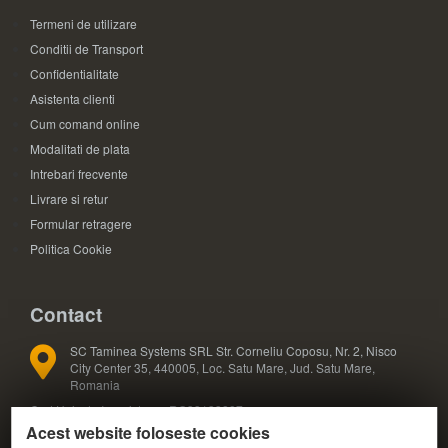
Termeni de utilizare
Conditii de Transport
Confidentialitate
Asistenta clienti
Cum comand online
Modalitati de plata
Intrebari frecvente
Livrare si retur
Formular retragere
Politica Cookie
Contact
SC Taminea Systems SRL Str. Corneliu Coposu, Nr. 2, Nisco
City Center 35, 440005, Loc. Satu Mare, Jud. Satu Mare,
Romania
Cod Unic de Inregistrare: RO33133887
Acest website foloseste cookies
Registrul Comertului: J30/327/2014