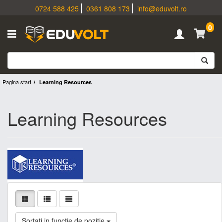
0724 588 425
0361 808 173
info@eduvolt.ro
0
Pagina start
Learning Resources
Learning Resources
Sortati in functie de pozitie