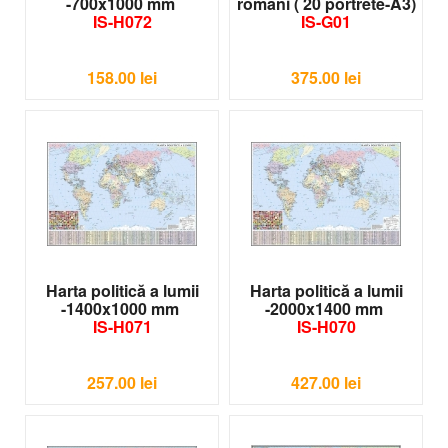
-700x1000 mm
români ( 20 portrete-A3)
IS-H072
IS-G01
158.00
lei
375.00
lei
Harta politică a lumii
Harta politică a lumii
-1400x1000 mm
-2000x1400 mm
IS-H071
IS-H070
257.00
lei
427.00
lei