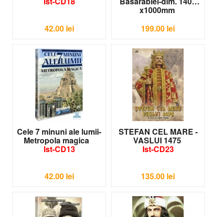
Ist-CD18
Basarabiei-dim. 1400
x1000mm
IS-P015
42.00
lei
199.00
lei
Cele 7 minuni ale lumii-
STEFAN CEL MARE -
Metropola magica
VASLUI 1475
Ist-CD13
Ist-CD23
42.00
lei
135.00
lei