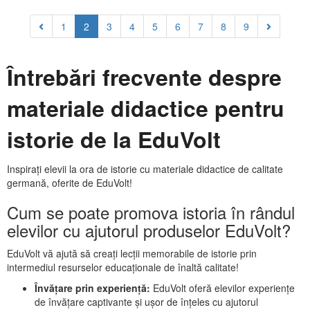
1
2
3
4
5
6
7
8
9
Întrebări frecvente despre
materiale didactice pentru
istorie de la EduVolt
Inspirați elevii la ora de istorie cu materiale didactice de calitate
germană, oferite de EduVolt!
Cum se poate promova istoria în rândul
elevilor cu ajutorul produselor EduVolt?
EduVolt vă ajută să creați lecții memorabile de istorie prin
intermediul resurselor educaționale de înaltă calitate!
Învățare prin experiență:
EduVolt oferă elevilor experiențe
de învățare captivante și ușor de înțeles cu ajutorul