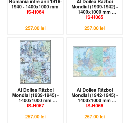
România între anii 1918-
Al Doilea Război
1940 - 1400x1000 mm
Mondial (1939-1942) -
IS-H064
1400x1000 mm
IS-H065
257.00
lei
257.00
lei
Al Doilea Război
Al Doilea Război
Mondial (1939-1945) -
Mondial (1942-1945) -
1400x1000 mm
1400x1000 mm
IS-H067
IS-H066
257.00
lei
257.00
lei