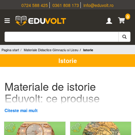
0724 588 425
0361 808 173
info@eduvolt.ro
0
Pagina start
Materiale Didactice Gimnaziu si Liceu
Istorie
Istorie
Materiale de istorie
Eduvolt: ce produse
folosești la predarea
Citeste mai mult
istoriei la gimnaziu și
liceu?