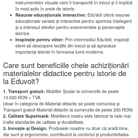
instrumentelor vizuale care îi transportă în trecut și îi implică
în mod activ în orele de istorie.
Resurse educaționale interactive:
EduVolt oferă resurse
educaționale variate și interactive pentru sporirea înțelegerii
și a interesul elevilor pentru evenimentele și personajele
istorice.
Inspirație pentru viitor:
Prin intermediul EduVolt, inspirați
elevii să descopere lecțiile din trecut și să aprecieze
importanța istoriei în formarea lumii moderne.
Care sunt beneficiile cheie achiziționări
materialelor didactice pentru istorie de
la Eduvolt?
1. Transport gratuit:
Mobilier Școlar la comenzile de peste
13.000 RON + TVA
(doar în categoria de Material didactic se poate comunica și
Transport gratuit Material didactic la comenzile de peste 200 RON)
2. Calitate Superioară:
Mobilierul nostru este fabricat la cele mai
înalte standarde de calitate și durabilitate.
3. Inovație și Design:
Produsele noastre nu doar că arată bine,
dar sunt și ergonomice, contribuind la confortul și productivitatea