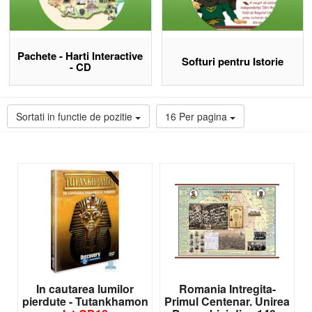
Planșe murale de istorie aliniate programei de gimnaziu și
liceu
Galerii de portrete pentru personalitățile istorice studiate
Atlase de istorie școlare pentru referință în clasă și studiu
Pachete - Harti Interactive
individual
Softuri pentru Istorie
- CD
Pachete hărți istorice interactive pe CD cu animații și
legende configurabile
Descoperă materiale didactice Eduvolt
Sortati in functie de pozitie
16 Per pagina
In cautarea lumilor
Romania Intregita-
pierdute - Tutankhamon
Primul Centenar. Unirea