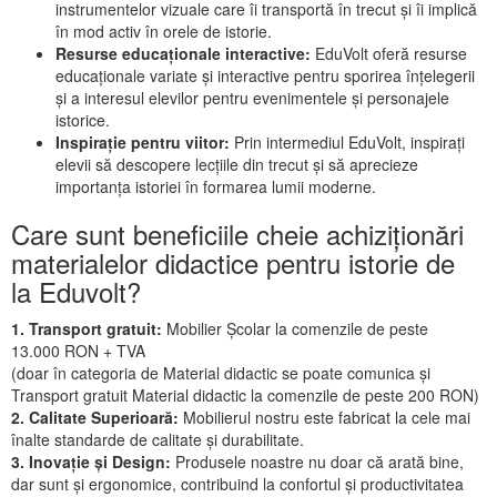
instrumentelor vizuale care îi transportă în trecut și îi implică
în mod activ în orele de istorie.
Resurse educaționale interactive:
EduVolt oferă resurse
educaționale variate și interactive pentru sporirea înțelegerii
și a interesul elevilor pentru evenimentele și personajele
istorice.
Inspirație pentru viitor:
Prin intermediul EduVolt, inspirați
elevii să descopere lecțiile din trecut și să aprecieze
importanța istoriei în formarea lumii moderne.
Care sunt beneficiile cheie achiziționări
materialelor didactice pentru istorie de
la Eduvolt?
1. Transport gratuit:
Mobilier Școlar la comenzile de peste
13.000 RON + TVA
(doar în categoria de Material didactic se poate comunica și
Transport gratuit Material didactic la comenzile de peste 200 RON)
2. Calitate Superioară:
Mobilierul nostru este fabricat la cele mai
înalte standarde de calitate și durabilitate.
3. Inovație și Design:
Produsele noastre nu doar că arată bine,
dar sunt și ergonomice, contribuind la confortul și productivitatea