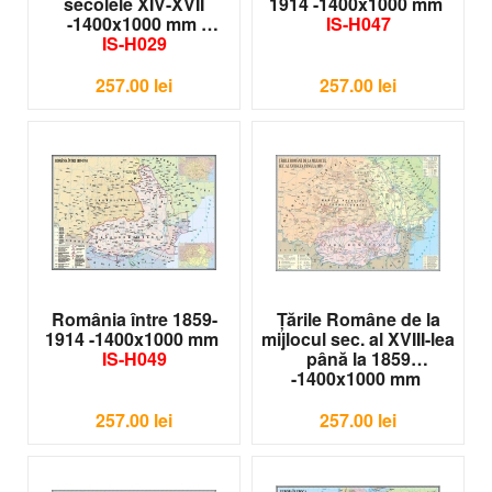
secolele XIV-XVII
1914 -1400x1000 mm
-1400x1000 mm
IS-H047
IS-H029
257.00
lei
257.00
lei
România între 1859-
Ţările Române de la
1914 -1400x1000 mm
mijlocul sec. al XVIII-lea
IS-H049
până la 1859
-1400x1000 mm
IS-H048
257.00
lei
257.00
lei