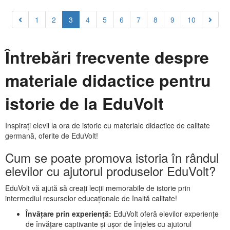
1
2
3
4
5
6
7
8
9
10
Întrebări frecvente despre
materiale didactice pentru
istorie de la EduVolt
Inspirați elevii la ora de istorie cu materiale didactice de calitate
germană, oferite de EduVolt!
Cum se poate promova istoria în rândul
elevilor cu ajutorul produselor EduVolt?
EduVolt vă ajută să creați lecții memorabile de istorie prin
intermediul resurselor educaționale de înaltă calitate!
Învățare prin experiență:
EduVolt oferă elevilor experiențe
de învățare captivante și ușor de înțeles cu ajutorul