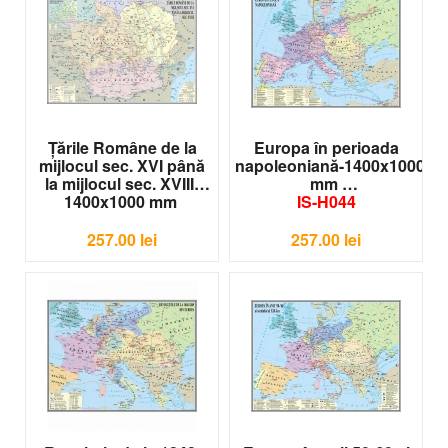
Ţările Române de la
Europa în perioada
mijlocul sec. XVI până
napoleoniană-1400x1000
la mijlocul sec. XVIII-
mm
1400x1000 mm
IS-H044
IS-H041
257.00
lei
257.00
lei