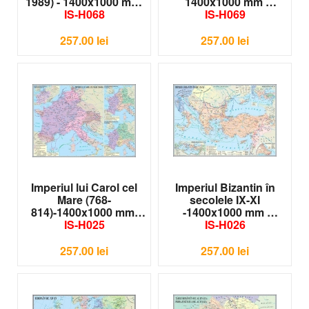
1989) - 1400x1000 mm
1400x1000 mm
IS-H068
IS-H069
257.00
lei
257.00
lei
Imperiul lui Carol cel
Imperiul Bizantin în
Mare (768-
secolele IX-XI
814)-1400x1000 mm
-1400x1000 mm
IS-H025
IS-H026
257.00
lei
257.00
lei