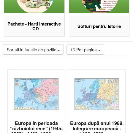
Planșe murale de istorie aliniate programei de gimnaziu și
liceu
Galerii de portrete pentru personalitățile istorice studiate
Atlase de istorie școlare pentru referință în clasă și studiu
Pachete - Harti Interactive
individual
Softuri pentru Istorie
- CD
Pachete hărți istorice interactive pe CD cu animații și
legende configurabile
Descoperă materiale didactice Eduvolt
Sortati in functie de pozitie
16 Per pagina
Europa în perioada
Europa după anul 1989.
”războiului rece” (1945-
Integrare europeană -