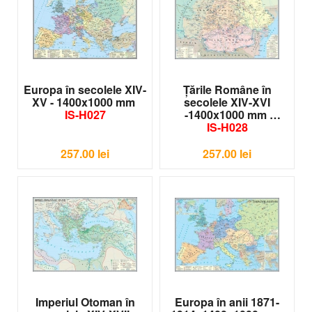
Europa în secolele XIV-
Ţările Române în
XV - 1400x1000 mm
secolele XIV-XVI
IS-H027
-1400x1000 mm
IS-H028
257.00
lei
257.00
lei
Imperiul Otoman în
Europa în anii 1871-