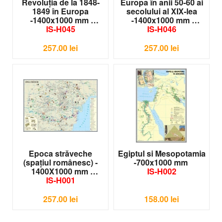
Revoluţia de la 1848-
Europa în anii 50-60 ai
1849 în Europa
secolului al XIX-lea
-1400x1000 mm
-1400x1000 mm
IS-H045
IS-H046
257.00
lei
257.00
lei
Epoca străveche
Egiptul si Mesopotamia
(spaţiul românesc) -
-700x1000 mm
1400X1000 mm
IS-H002
IS-H001
257.00
lei
158.00
lei