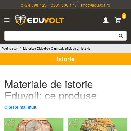
0724 588 425
0361 808 173
info@eduvolt.ro
0
Pagina start
Materiale Didactice Gimnaziu si Liceu
Istorie
Istorie
Materiale de istorie
Eduvolt: ce produse
folosești la predarea
Citeste mai mult
istoriei la gimnaziu și
liceu?