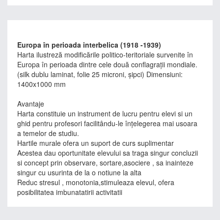
Europa în perioada interbelica (1918 -1939)
Harta ilustreză modificările politico-teritoriale survenite în
Europa în perioada dintre cele două conflagraţii mondiale.
(silk dublu laminat, folie 25 microni, şipci) Dimensiuni:
1400x1000 mm
Avantaje
Harta constituie un instrument de lucru pentru elevi si un
ghid pentru profesori facilitându-le înţelegerea mai usoara
a temelor de studiu.
Hartile murale ofera un suport de curs suplimentar
Acestea dau oportunitate elevului sa traga singur concluzii
si concept prin observare, sortare,asociere , sa inainteze
singur cu usurinta de la o notiune la alta
Reduc stresul , monotonia,stimuleaza elevul, ofera
posibilitatea imbunatatirii activitatii