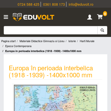
0724 588 425
0361 808 173
info@eduvolt.ro
0
Pagina start
Materiale Didactice Gimnaziu si Liceu
Istorie
Harti Murale
Epoca Contemporana
Europa în perioada interbelica (1918 -1939) -1400x1000 mm
Europa în perioada interbelica
(1918 -1939) -1400x1000 mm