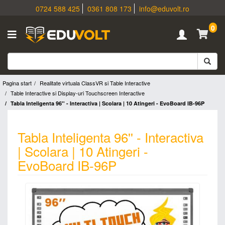
0724 588 425
0361 808 173
info@eduvolt.ro
0
Pagina start
Realitate virtuala ClassVR si Table Interactive
Table Interactive si Display-uri Touchscreen Interactive
Tabla Inteligenta 96'' - Interactiva | Scolara | 10 Atingeri - EvoBoard IB-96P
Tabla Inteligenta 96'' - Interactiva
| Scolara | 10 Atingeri -
EvoBoard IB-96P