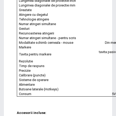
Lungimea diagonalei de proiectie inch
Lungimea diagonalei de proiectie mm
Greutate
Atingere cu degetul
Tehnologie atingere
Numar atingeri simultane
Gesturi
Recunoasterea atingerii
Numar atingeri simultane - pentru scris
Modalitate schimb cerneala - mouse
Din men
Markere
tavita pasi
Tavita pentru markere
Rezolutie
Timp de raspuns
Precizie
Calibrare (puncte)
Sisteme de operare
Alimentare
Butoane laterale (Hotkeys)
Consum
5V
Accesorii incluse: