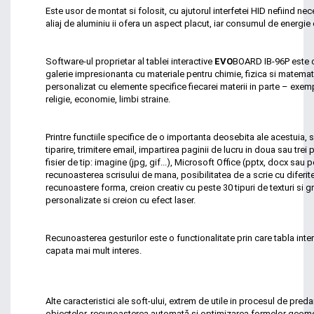
Este usor de montat si folosit, cu ajutorul interfetei HID nefiind nec
aliaj de aluminiu ii ofera un aspect placut, iar consumul de energie
Software-ul proprietar al tablei interactive
EVO
BOARD IB-96P este co
galerie impresionanta cu materiale pentru chimie, fizica si matemat
personalizat cu elemente specifice fiecarei materii in parte – exemp
religie, economie, limbi straine.
Printre functiile specifice de o importanta deosebita ale acestuia,
tiparire, trimitere email, impartirea paginii de lucru in doua sau trei
fisier de tip: imagine (jpg, gif...), Microsoft Office (pptx, docx sau
recunoasterea scrisului de mana, posibilitatea de a scrie cu diferite 
recunoastere forma, creion creativ cu peste 30 tipuri de texturi si gr
personalizate si creion cu efect laser.
Recunoasterea gesturilor este o functionalitate prin care tabla inte
capata mai mult interes.
Alte caracteristici ale soft-ului, extrem de utile in procesul de preda
obiectelor, recunoașterea automată și optimizarea formelor geometri