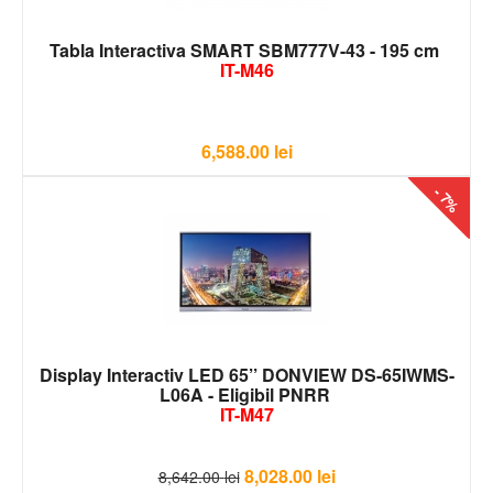
Tabla Interactiva SMART SBM777V-43 - 195 cm
IT-M46
6,588.00
lei
- 7%
Display Interactiv LED 65’’ DONVIEW DS-65IWMS-
L06A - Eligibil PNRR
IT-M47
8,028.00
lei
8,642.00
lei