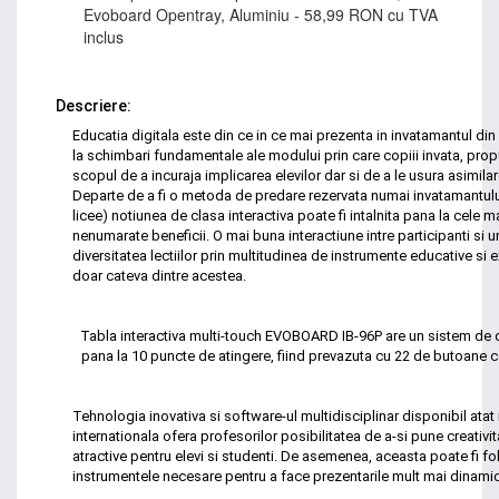
Evoboard Opentray, Aluminiu - 58,99 RON cu TVA
inclus
Descriere:
Educatia digitala este din ce in ce mai prezenta in invatamantul di
la schimbari fundamentale ale modului prin care copiii invata, prop
scopul de a incuraja implicarea elevilor dar si de a le usura asimila
Departe de a fi o metoda de predare rezervata numai invatamantului p
licee) notiunea de clasa interactiva poate fi intalnita pana la cele ma
nenumarate beneficii. O mai buna interactiune intre participanti si
diversitatea lectiilor prin multitudinea de instrumente educative si 
doar cateva dintre acestea.
Tabla interactiva multi-touch EVOBOARD IB-96P are un sistem de d
pana la 10 puncte de atingere, fiind prevazuta cu 22 de butoane c
Tehnologia inovativa si software-ul multidisciplinar disponibil atat i
internationala ofera profesorilor posibilitatea de a-si pune creativit
atractive pentru elevi si studenti.­­ De asemenea, aceasta poate fi f
instrumentele necesare pentru a face prezentarile mult mai dinamic