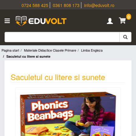
0724 588 425
0361 808 173
info@eduvolt.ro
0
Pagina start
Materiale Didactice Clasele Primare
Limba Engleza
Saculetul cu litere si sunete
Saculetul cu litere si sunete