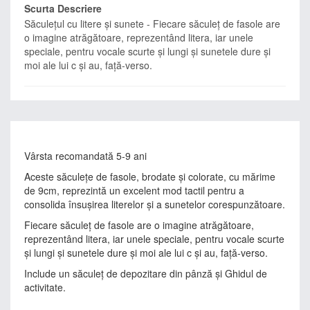
Scurta Descriere
Săculeţul cu litere şi sunete - Fiecare săculeţ de fasole are
o imagine atrăgătoare, reprezentând litera, iar unele
speciale, pentru vocale scurte și lungi şi sunetele dure și
moi ale lui c și au, față-verso.
Vârsta recomandată 5-9 ani
Aceste săculeţe de fasole, brodate şi colorate, cu mărime
de 9cm, reprezintă un excelent mod tactil pentru a
consolida însuşirea literelor şi a sunetelor corespunzătoare.
Fiecare săculeţ de fasole are o imagine atrăgătoare,
reprezentând litera, iar unele speciale, pentru vocale scurte
și lungi şi sunetele dure și moi ale lui c și au, față-verso.
Include un săculeţ de depozitare din pânză și Ghidul de
activitate.