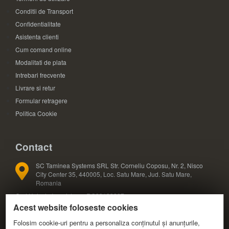
Conditii de Transport
Confidentialitate
Asistenta clienti
Cum comand online
Modalitati de plata
Intrebari frecvente
Livrare si retur
Formular retragere
Politica Cookie
Contact
SC Taminea Systems SRL Str. Corneliu Coposu, Nr. 2, Nisco
City Center 35, 440005, Loc. Satu Mare, Jud. Satu Mare,
Romania
Cod Unic de Inregistrare: RO33133887
Acest website foloseste cookies
Registrul Comertului: J30/327/2014
COD CAEN: 4791
Folosim cookie-uri pentru a personaliza conținutul și anunțurile,