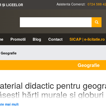
Asistenta Comenzi:
0724 588 4
R ȘI LICEELOR
me
Promotii
Blog
Contact
SICAP | e-licitatie.ro
Geografie
Geografie
aterial didactic pentru geogr
sești hărți murale și globur
coală?
ste mai mult