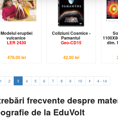
Modelul eruptiei
Coliziuni Cosmice ‐
So
vulcanice
Pamantul
1100X8
LER 2430
Geo-CD15
dim.
478.00
lei
42.00
lei
1
2
3
4
5
6
7
8
9
10
4 - 14
trebări frecvente despre mate
ografie de la EduVolt