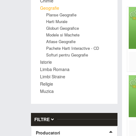
Chimie
Geografie
Eduvo
Planse Geografie
mura
Harti Murale
Hărț
Globuri Geografice
dispo
Modele si Machete
să d
Atlase Geografie
geog
Pachete Harti Interactive - CD
Produ
Softuri pentru Geografie
de p
Istorie
De
Limba Romana
Limbi Straine
Religie
Muzica
Desc
FILTRE
Producatori