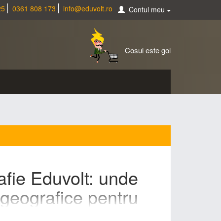
25
0361 808 173
info@eduvolt.ro
Contul meu
Cosul este gol
afie Eduvolt: unde
i geografice pentru