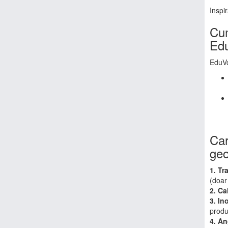
Inspi
Cum
Edu
EduVo
Car
geo
1. Tr
(doar
2. Ca
3. In
produc
4. A