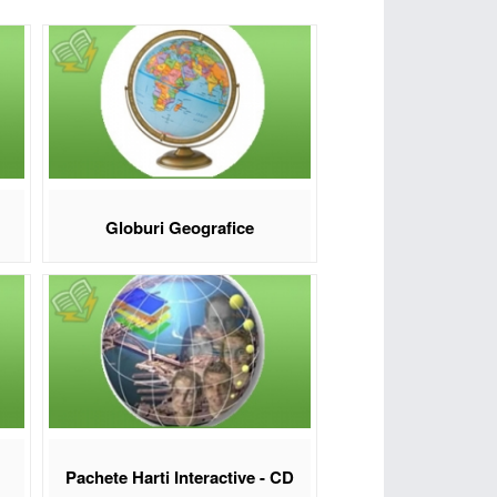
ru geografie la nivel de gimnaziu și liceu: hărți
ărți interactive.
i de Sud, Africa, Asia, Australia și hărțile lumii,
interactive pe CD permit profesorului să activeze sau
i de hărți în funcție de lecție. Globurile
olitice.
Transport gratuit la comenzile de material didactic
r.
Globuri Geografice
geografie Eduvolt:
nia
ile
or naturale
Pachete Harti Interactive - CD