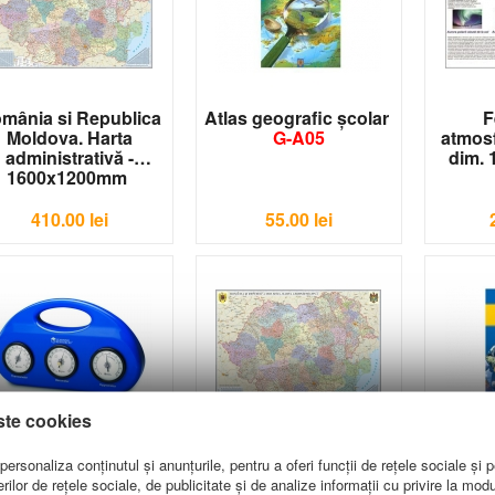
mânia si Republica
Atlas geografic şcolar
F
Moldova. Harta
G-A05
atmosf
administrativă -
dim.
1600x1200mm
G-HR04
410.00
lei
55.00
lei
ste cookies
Statie meteo
România si Republica
Atlas g
ersonaliza conținutul și anunțurile, pentru a oferi funcții de rețele sociale și p
LER 2940
Moldova. Harta
pentru
lor de rețele sociale, de publicitate și de analize informații cu privire la modul 
administrativă -