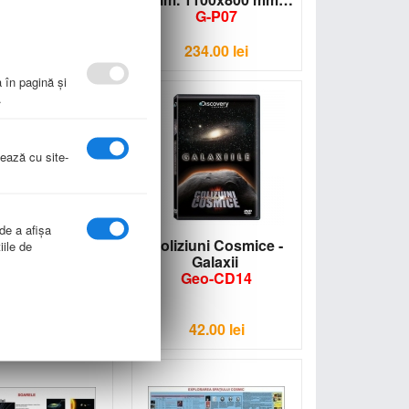
G-P07
57.00
lei
234.00
lei
a în pagină şi
.
nează cu site-
 de a afişa
erului- plansa -
Coliziuni Cosmice ‐
iile de
 1100x800 mm
Galaxii
G-P08
Geo-CD14
234.00
lei
42.00
lei