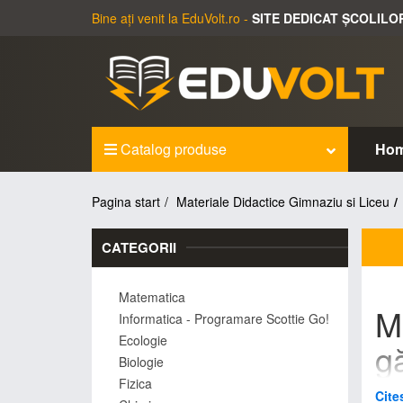
Bine ați venit la EduVolt.ro -
SITE DEDICAT ȘCOLILO
Catalog produse
Ho
Pagina start
Materiale Didactice Gimnaziu si Liceu
CATEGORII
Matematica
M
Informatica - Programare Scottie Go!
Ecologie
gă
Biologie
ș
Fizica
Cite