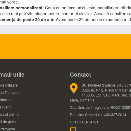
 mai verde.
nsiliere personalizată:
Ceea ce ne face unici, este modalitatea, răbdare
 cele mai potrivite alegeri pentru confortul elevilor. Această consiliere e
periență de peste 20 de ani:
Avem peste 20 de ani de experiență în d
matii utile
Contact
de utilizare
SC Taminea Systems SRL Str. 
Coposu, Nr. 2, Nisco City Cente
 de Transport
440005, Loc. Satu Mare, Jud. 
tialitate
Mare, Romania
 clienti
Cod Unic de Inregistrare: RO3313388
and online
Registrul Comertului: J30/327/2014
ti de plata
COD CAEN: 4791
i frecvente