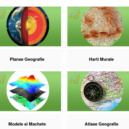
lt pune la dispoziție cel mai complet sortiment de material didactic pent
le, planșe, globuri geografice, modele și machete, atlase și pachete de h
ile murale acoperă toate continentele: România, Europa, America de Nord ș
nibile în variante politice, fizice, mute și istorice. Atlasele geografice 
ezactiveze legende, să schimbe elemente și să genereze nenumărate tipur
rafice completează gama pentru predarea vizuală a geografiei fizice și p
sele Eduvolt sunt fabricate la standarde înalte, cu materiale durabile. 
este 200 RON. Eduvolt are experiență de peste 20 ani în dotarea școlilo
Planse Geografie
Harti Murale
scoperă materialele didactice de 
Hărți murale politice, fizice și mute pentru toate continentele și Româ
Globuri geografice pentru lecții de geografie fizică și politică
Atlase geografice interactive pe CD, cu animații și legende configurab
Planșe de geografie aliniate programei școlare de gimnaziu și liceu
Modele și machete geografice pentru predarea reliefului și fenomenel
operă materiale didactice Eduvolt
Modele si Machete
Atlase Geografie