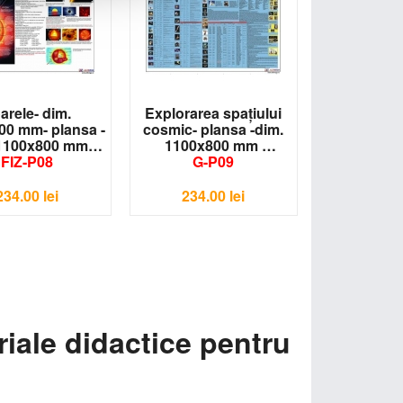
arele- dim.
Explorarea spaţiului
00 mm- plansa -
cosmic- plansa -dim.
 1100x800 mm
1100x800 mm
FIZ-P08
G-P09
234.00
lei
234.00
lei
riale didactice pentru