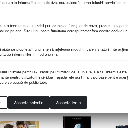
a cu alte informații oferite de dvs. sau culese în urma folosirii serviciilor lor.
2000x1400mm
G-HR06
412.00
lei
480.00
lei
 la a face un site utilizabil prin activarea funcţiilor de bază, precum navigare
te de pe site. Site-ul nu poate funcţiona corespunzător fără aceste cookie-uri
i ajută pe proprietarii unui site să înţeleagă modul în care vizitatorii interacţio
portarea informaţiilor în mod anonim.
nt utilizate pentru a-i urmări pe utilizatori de la un site la altul. Intenţia este
100 cele mai mari
Atlas geografic şcolar
Harta c
nante pentru utilizatorii individuali, aşadar ele sunt mai valoroase pentru agenţ
scoperiri - Evolutia
pentru clasele IX-XII
dim.
e care se ocupă de publicitate.
Geo-CD8
G-A07
e
Accepta selectia
Accepta toate
42.00
lei
66.00
lei