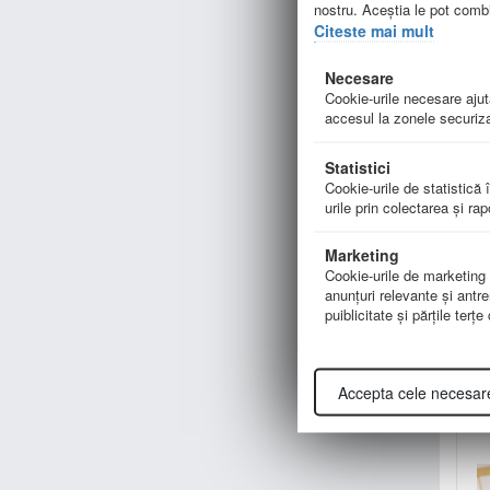
nostru. Aceștia le pot combin
Citeste mai mult
Necesare
Cookie-urile necesare ajută
accesul la zonele securiza
Statistici
Cookie-urile de statistică î
urile prin colectarea şi ra
Marketing
Cookie-urile de marketing su
anunţuri relevante şi antre
de
puiblicitate şi părţile terţ
Accepta cele necesar