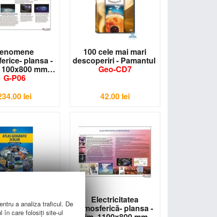
enomene
100 cele mai mari
erice- plansa -
descoperiri - Pamantul
 1100x800 mm
Geo-CD7
G-P06
234.00
lei
42.00
lei
eografic şcolar
Electricitatea
entru a analiza traficul. De
 clasele V-VIII
atmosferică- plansa -
în care folosiți site-ul
G-A06
dim. 1100x800 mm