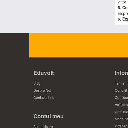
viitor
5. Co
înspre
6. Ex
Eduvolt
Infor
Blog
Termeni 
Despre Noi
Conditii
Contactati-ne
Confiden
Asistenta
Cum com
Contul meu
Modalita
Intrebar
Autentificare