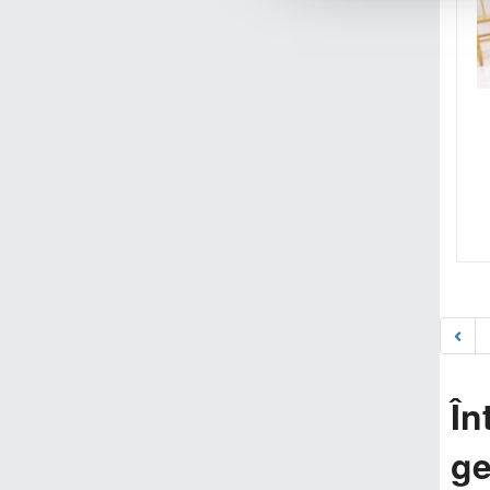
În
ge