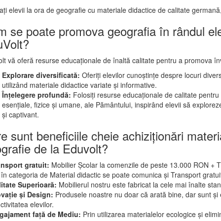
rați elevii la ora de geografie cu materiale didactice de calitate germană
 se poate promova geografia în rândul elev
Volt?
lt vă oferă resurse educaționale de înaltă calitate pentru a promova înv
Explorare diversificată:
Oferiți elevilor cunoștințe despre locuri div
utilizând materiale didactice variate și informative.
Înțelegere profundă:
Folosiți resurse educaționale de calitate pentr
esențiale, fizice și umane, ale Pământului, inspirând elevii să explorez
și captivant.
e sunt beneficiile cheie achiziționări materi
grafie de la Eduvolt?
ansport gratuit:
Mobilier Școlar la comenzile de peste 13.000 RON + 
 în categoria de Material didactic se poate comunica și Transport gratu
litate Superioară:
Mobilierul nostru este fabricat la cele mai înalte stan
ovație și Design:
Produsele noastre nu doar că arată bine, dar sunt și e
tivitatea elevilor.
ngajament față de Mediu:
Prin utilizarea materialelor ecologice și eli