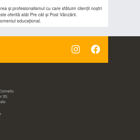
a și profesionalismul cu care sfătuim clienții noștri
ste oferită atât Pre cât și Post Vânzării.
omeniul educațional.
Corneliu
r 35,
Satu
7