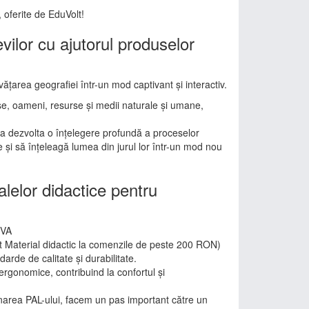
, oferite de EduVolt!
ilor cu ajutorul produselor
ățarea geografiei într-un mod captivant și interactiv.
erse, oameni, resurse și medii naturale și umane,
u a dezvolta o înțelegere profundă a proceselor
e și să înțeleagă lumea din jurul lor într-un mod nou
alelor didactice pentru
TVA
it Material didactic la comenzile de peste 200 RON)
darde de calitate și durabilitate.
rgonomice, contribuind la confortul și
minarea PAL-ului, facem un pas important către un