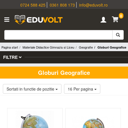
0724 588 425
0361 808 173
info@eduvolt.ro
0
Pagina start
Materiale Didactice Gimnaziu si Liceu
Geografie
Globuri Geografice
FILTRE
Globuri Geografice
Sortati in functie de pozitie
16 Per pagina