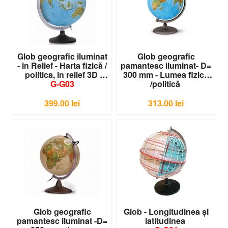
Glob geografic iluminat
Glob geografic
- in Relief - Harta fizică /
pamantesc iluminat- D=
politica, in relief 3D
300 mm - Lumea fizică
G-G03
/politică
G-G02
399.00
lei
313.00
lei
Glob geografic
Glob - Longitudinea şi
pamantesc iluminat -D=
latitudinea