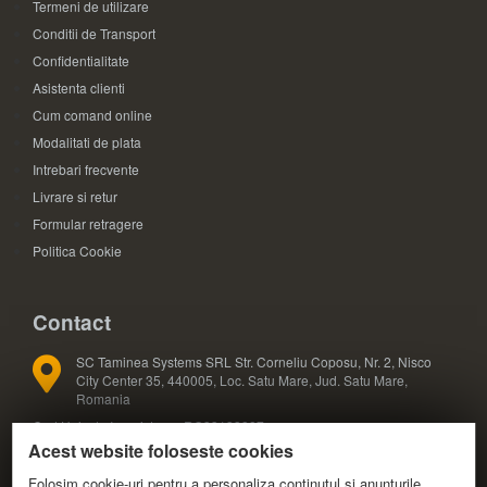
Termeni de utilizare
Conditii de Transport
Confidentialitate
Asistenta clienti
Cum comand online
Modalitati de plata
Intrebari frecvente
Livrare si retur
Formular retragere
Politica Cookie
Contact
SC Taminea Systems SRL Str. Corneliu Coposu, Nr. 2, Nisco
City Center 35, 440005, Loc. Satu Mare, Jud. Satu Mare,
Romania
Cod Unic de Inregistrare: RO33133887
Acest website foloseste cookies
Registrul Comertului: J30/327/2014
COD CAEN: 4791
Folosim cookie-uri pentru a personaliza conținutul și anunțurile,