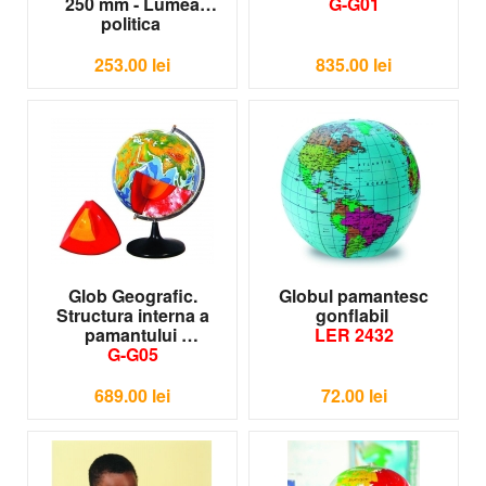
250 mm - Lumea
G-G01
politica
G-G04
253.00
lei
835.00
lei
Glob Geografic.
Globul pamantesc
Structura interna a
gonflabil
pamantului
LER 2432
G-G05
689.00
lei
72.00
lei