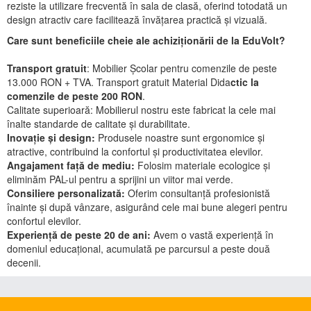
reziste la utilizare frecventă în sala de clasă, oferind totodată un
design atractiv care facilitează învățarea practică și vizuală.
Care sunt beneficiile cheie ale achiziționării de la EduVolt?
Transport gratuit
: Mobilier Școlar pentru comenzile de peste
13.000 RON + TVA. Transport gratuit Material Dida
ctic la
comenzile de peste 200 RON
.
Calitate superioară: Mobilierul nostru este fabricat la cele mai
înalte standarde de calitate și durabilitate.
Inovație și design:
Produsele noastre sunt ergonomice și
atractive, contribuind la confortul și productivitatea elevilor.
Angajament față de mediu:
Folosim materiale ecologice și
eliminăm PAL-ul pentru a sprijini un viitor mai verde.
Consiliere personalizată:
Oferim consultanță profesionistă
înainte și după vânzare, asigurând cele mai bune alegeri pentru
confortul elevilor.
Experiență de peste 20 de ani:
Avem o vastă experiență în
domeniul educațional, acumulată pe parcursul a peste două
decenii.