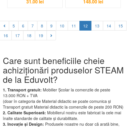
31.00
lei
148.00
lei
5
6
7
8
9
10
11
12
13
14
15
16
17
18
19
Care sunt beneficiile cheie
achiziționări produselor STEAM
de la Eduvolt?
1. Transport gratuit:
Mobilier Școlar la comenzile de peste
13.000 RON + TVA
(doar în categoria de Material didactic se poate comunica și
Transport gratuit Material didactic la comenzile de peste 200 RON)
2. Calitate Superioară:
Mobilierul nostru este fabricat la cele mai
înalte standarde de calitate și durabilitate.
3. Inovație și Design:
Produsele noastre nu doar că arată bine,