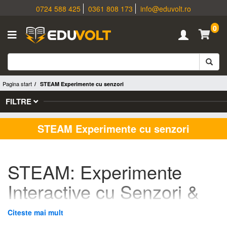
0724 588 425
0361 808 173
info@eduvolt.ro
0
Pagina start
STEAM Experimente cu senzori
FILTRE
STEAM Experimente cu senzori
STEAM: Experimente
Interactive cu Senzori &
Resurse Educative
Citeste mai mult