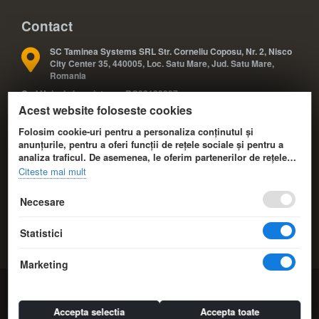
Contact
SC Taminea Systems SRL Str. Corneliu Coposu, Nr. 2, Nisco
City Center 35, 440005, Loc. Satu Mare, Jud. Satu Mare,
Romania
Cod Unic de Inregistrare: RO33133887
Acest website foloseste cookies
Registrul Comertului: J30/327/2014
COD CAEN: 4791
Folosim cookie-uri pentru a personaliza conținutul și
anunțurile, pentru a oferi funcții de rețele sociale și pentru a
analiza traficul. De asemenea, le oferim partenerilor de rețele
+40 724 588 425; +40 724 588 424
sociale, de publicitate și de analize informații cu privire la
Citeste mai mult
modul în care folosiți site-ul nostru. Aceștia le pot combina cu
+40 361 808 173
alte informații oferite de dvs. sau culese în urma folosirii
Necesare
serviciilor lor.
info@eduvolt.ro
Statistici
comenzi@eduvolt.ro
Marketing
© 2014-2026 EduVolt.ro Resurse Educationale.
Taminea
Systems. All Rights Reserved
Accepta selectia
Accepta toate