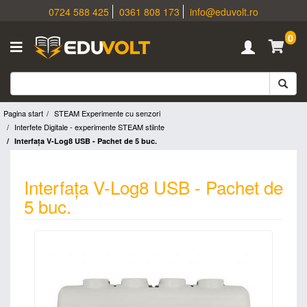
0724 588 425
0361 808 173
info@eduvolt.ro
0
Pagina start
STEAM Experimente cu senzori
Interfete Digitale - experimente STEAM stiinte
Interfața V-Log8 USB - Pachet de 5 buc.
Interfața V-Log8 USB - Pachet de
5 buc.