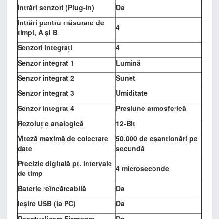
Intrări senzori (Plug-in)
Da
Intrări pentru măsurare de
4
timpi, A și B
Senzori integrați
4
Senzor integrat 1
Lumină
Senzor integrat 2
Sunet
Senzor integrat 3
Umiditate
Senzor integrat 4
Presiune atmosferică
Rezoluție analogică
12-Bit
Viteză maximă de colectare
50.000 de eșantionări pe
date
secundă
Precizie digitală pt. intervale
4 microseconde
de timp
Baterie reîncărcabilă
Da
Ieșire USB (la PC)
Da
Reactualizare Firmware
Da