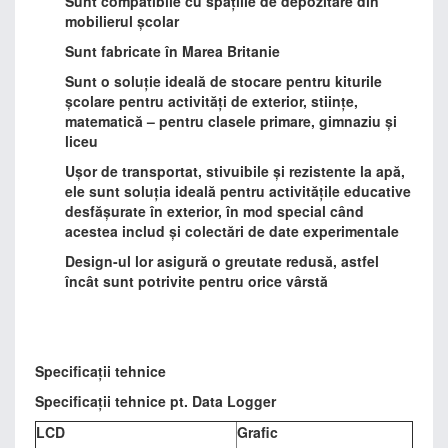
Sunt compatibile cu spațiile de depozitare din
mobilierul școlar
Sunt fabricate în Marea Britanie
Sunt o soluție ideală de stocare pentru kiturile
școlare pentru activități de exterior, stiințe,
matematică – pentru clasele primare, gimnaziu și
liceu
Ușor de transportat, stivuibile și rezistente la apă,
ele sunt soluția ideală pentru activitățile educative
desfășurate în exterior, în mod special când
acestea includ și colectări de date experimentale
Design-ul lor asigură o greutate redusă, astfel
încât sunt potrivite pentru orice vârstă
Specificații tehnice
Specificații tehnice pt. Data Logger
LCD
Grafic