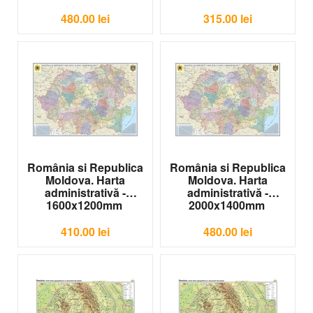
utile- 2000x1400mm
G-HR03
480.00
lei
315.00
lei
România si Republica
România si Republica
Moldova. Harta
Moldova. Harta
administrativă -
administrativă -
1600x1200mm
2000x1400mm
G-HR04
G-HR06
410.00
lei
480.00
lei