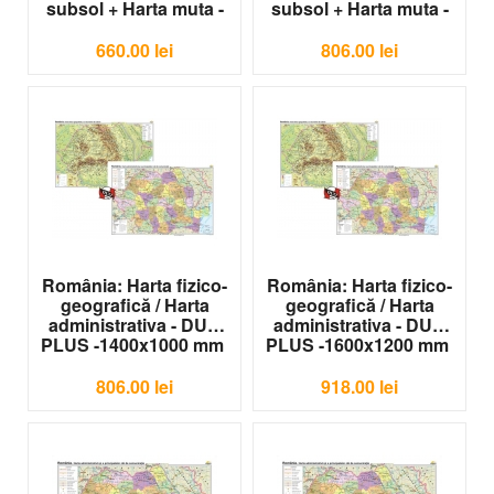
subsol + Harta muta -
subsol + Harta muta -
DUO - 1400x1000mm
DUO - 1600x1200mm
G-HR10
G-HR11
660.00
lei
806.00
lei
România: Harta fizico-
România: Harta fizico-
geografică / Harta
geografică / Harta
administrativa - DUO
administrativa - DUO
PLUS -1400x1000 mm
PLUS -1600x1200 mm
G-HR12
G-HR13
806.00
lei
918.00
lei