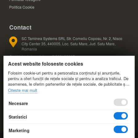
Politica Cookie
Contact
SC Taminea Systems SRL Str. Corneliu Coposu, Nr. 2, Nisco
City Center 35, 440005, Loc. Satu Mare, Jud. Satu Mare,
Romania
Cod Unic de Inregistrare: RO33133887
Acest website foloseste cookies
Registrul Comertului: J30/327/2014
COD CAEN: 4791
Folosim cookie-uri pentru a personaliza conținutul și anunțurile,
pentru a oferi funcții de rețele sociale și pentru a analiza traficul. De
asemenea, le oferim partenerilor de rețele sociale, de publicitate și
+40 724 588 425; +40 724 588 424
de analize informații cu privire la modul în care folosiți site-ul nostru.
Citeste mai mult
Aceștia le pot combina cu alte informații oferite de dvs. sau culese
+40 361 808 173
în urma folosirii serviciilor lor.
Necesare
info@eduvolt.ro
Statistici
comenzi@eduvolt.ro
Marketing