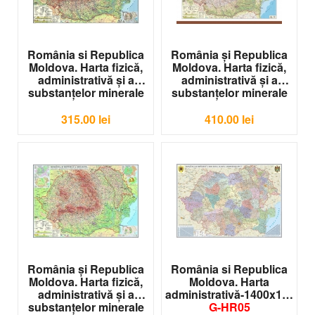
România si Republica
România şi Republica
Moldova. Harta fizică,
Moldova. Harta fizică,
administrativă şi a
administrativă şi a
substanţelor minerale
substanţelor minerale
utile-1400x1000 mm
utile -1600x1200 mm
G-HR01
G-HR02
315.00
lei
410.00
lei
România şi Republica
România si Republica
Moldova. Harta fizică,
Moldova. Harta
administrativă şi a
administrativă-1400x1000m
substanţelor minerale
G-HR05