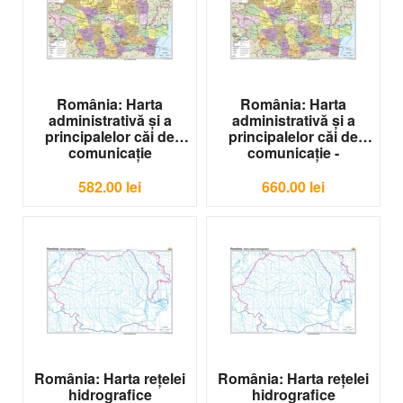
România: Harta
România: Harta
administrativă şi a
administrativă şi a
principalelor căi de
principalelor căi de
comunicaţie
comunicaţie -
-1400x1000 mm
1600x1200 mm
G-HR14
G-HR15
582.00
lei
660.00
lei
România: Harta reţelei
România: Harta reţelei
hidrografice
hidrografice