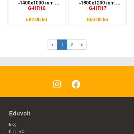
-1400x1000 mm
-1600x1200 mm
G-HR16
G-HR17
582.00
lei
660.00
lei
1
2
Eduvolt
Blog
Despre Noi