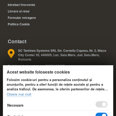
Intrebari frecvente
Livrare si retur
Formular retragere
Politica Cookie
Contact
SC Taminea Systems SRL Str. Corneliu Coposu, Nr. 2, Nisco
City Center 35, 440005, Loc. Satu Mare, Jud. Satu Mare,
Romania
Cod Unic de Inregistrare: RO33133887
Acest website foloseste cookies
Registrul Comertului: J30/327/2014
COD CAEN: 4791
Folosim cookie-uri pentru a personaliza conținutul și
anunțurile, pentru a oferi funcții de rețele sociale și pentru a
analiza traficul. De asemenea, le oferim partenerilor de rețele
+40 724 588 425; +40 724 588 424
sociale, de publicitate și de analize informații cu privire la
Citeste mai mult
modul în care folosiți site-ul nostru. Aceștia le pot combina cu
+40 361 808 173
alte informații oferite de dvs. sau culese în urma folosirii
Necesare
serviciilor lor.
info@eduvolt.ro