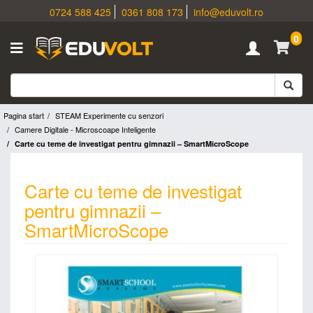
0724 588 425
0361 808 173
info@eduvolt.ro
0
Pagina start
STEAM Experimente cu senzori
Camere Digitale - Microscoape Inteligente
Carte cu teme de investigat pentru gimnazii – SmartMicroScope
Carte cu teme de investigat
pentru gimnazii –
SmartMicroScope