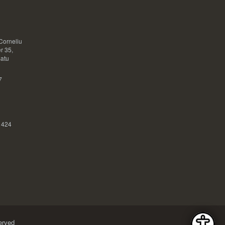
Corneliu
r 35,
Satu
7
 424
erved