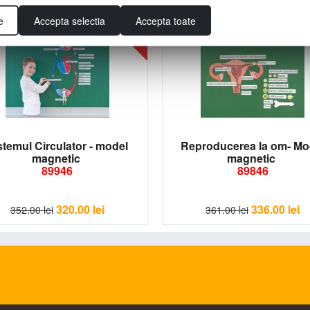
e
Accepta selectia
Accepta toate
- 9%
stemul Circulator - model
Reproducerea la om- Mo
magnetic
magnetic
89946
89846
320.00
lei
336.00
lei
352.00
lei
361.00
lei