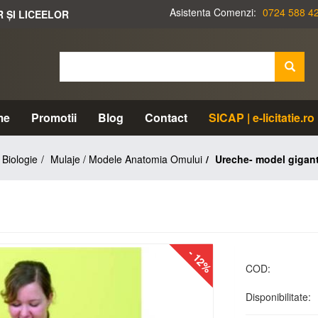
Asistenta Comenzi:
0724 588 4
R ȘI LICEELOR
me
Promotii
Blog
Contact
SICAP | e-licitatie.ro
Biologie
Mulaje / Modele Anatomia Omului
Ureche- model gigant
- 12%
COD:
Disponibilitate: