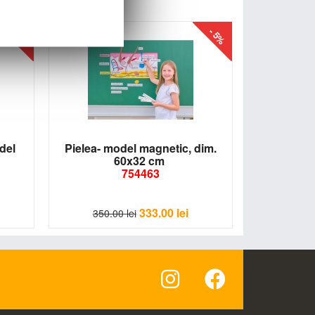
- 7%
- 5%
del
Pielea- model magnetic, dim.
60x32 cm
754463
333.00
lei
350.00
lei