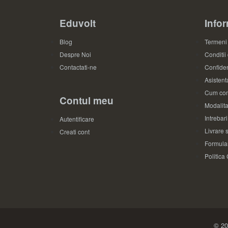
Eduvolt
Infor
Blog
Termeni 
Despre Noi
Conditii
Contactati-ne
Confiden
Asistenta
Cum com
Contul meu
Modalita
Intrebar
Autentificare
Livrare s
Creati cont
Formular
Politica
© 20