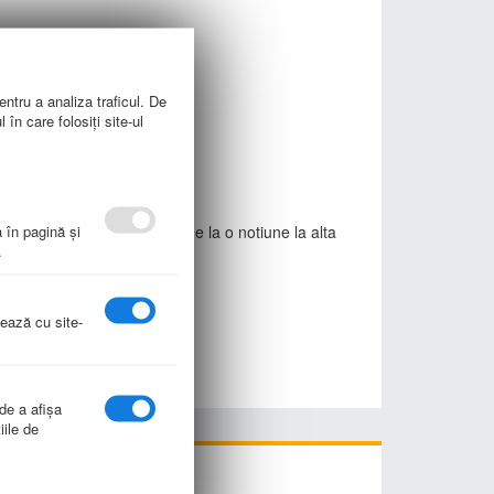
giena.
rechea interna).
entru a analiza traficul. De
în care folosiți site-ul
a în pagină şi
ainteze singur cu usurinta de la o notiune la alta
.
nează cu site-
 de a afişa
iile de