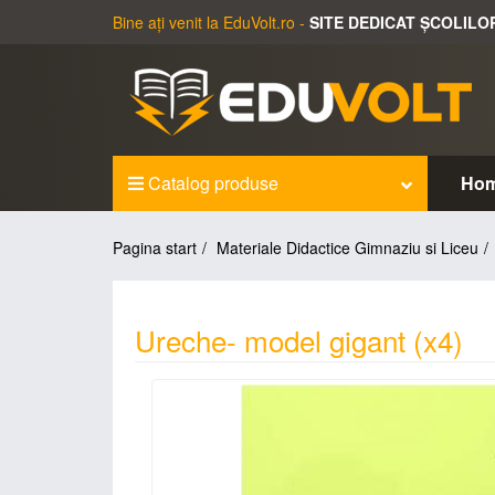
Bine ați venit la EduVolt.ro -
SITE DEDICAT ȘCOLILO
Catalog produse
Ho
Pagina start
Materiale Didactice Gimnaziu si Liceu
Ureche- model gigant (x4)