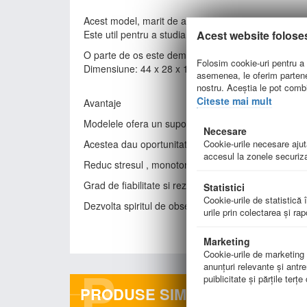
Acest model, marit de aprox. 4 ori, este conceput ca
Acest website folose
Este util pentru a studia cele trei parti structurale
O parte de os este demontabila, pentru a pune in evi
Folosim cookie-uri pentru a p
Dimensiune: 44 x 28 x 14 cm
asemenea, le oferim parteneri
nostru. Aceștia le pot combin
Citeste mai mult
Avantaje
Modelele ofera un suport de curs suplimentar
Necesare
Cookie-urile necesare ajută
Acestea dau oportunitate elevului sa traga singur co
accesul la zonele securiza
Reduc stresul , monotonia,stimuleaza elevul, ofera pos
Grad de fiabilitate si rezistenta ridicat, avand o dur
Statistici
Cookie-urile de statistică î
Dezvolta spiritul de observatie
urile prin colectarea şi ra
Marketing
Cookie-urile de marketing su
P
anunţuri relevante şi antre
puiblicitate şi părţile terţ
PRODUSE SIMILARE