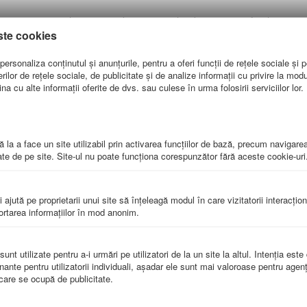
 un ajutor vizual pentru predarea cursurilor de anatomie, fiziologie si i
ste cookies
 principale ale organului statoacustic (urechea externa, urechea medie, u
denta scarita, canalele urechii si timpanul.
ersonaliza conținutul și anunțurile, pentru a oferi funcții de rețele sociale și p
lor de rețele sociale, de publicitate și de analize informații cu privire la modul 
a cu alte informații oferite de dvs. sau culese în urma folosirii serviciilor lor.
 la a face un site utilizabil prin activarea funcţiilor de bază, precum navigare
ncluzii si sa-i formeze concepte prin observare, sortare, asociere, sa in
te de pe site. Site-ul nu poate funcţiona corespunzător fără aceste cookie-uri
ibilitatea imbunatatirii activitatii
ata de utilizare indelungata
i ajută pe proprietarii unui site să înţeleagă modul în care vizitatorii interacţio
portarea informaţiilor în mod anonim.
nt utilizate pentru a-i urmări pe utilizatori de la un site la altul. Intenţia este
nante pentru utilizatorii individuali, aşadar ele sunt mai valoroase pentru agenţ
e care se ocupă de publicitate.