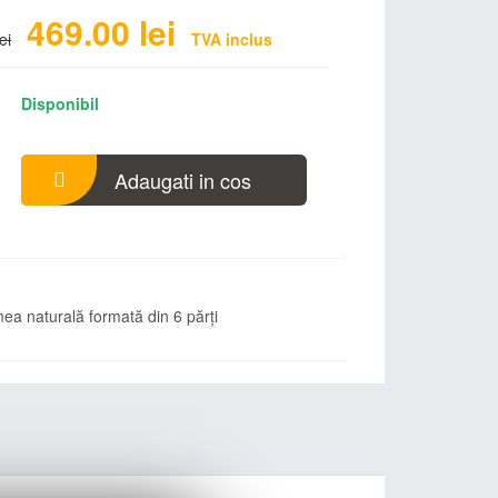
469.00
lei
lei
TVA inclus
Disponibil
Adaugati in cos
ea naturală formată din 6 părţi