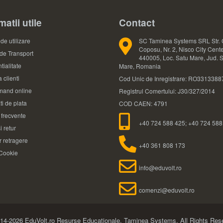
matii utile
Contact
de utilizare
SC Taminea Systems SRL Str. 
Coposu, Nr. 2, Nisco City Cente
 de Transport
440005, Loc. Satu Mare, Jud. 
tialitate
Mare, Romania
 clienti
Cod Unic de Inregistrare: RO3313388
and online
Registrul Comertului: J30/327/2014
ti de plata
COD CAEN: 4791
i frecvente
+40 724 588 425; +40 724 588
i retur
 retragere
+40 361 808 173
 Cookie
info@eduvolt.ro
comenzi@eduvolt.ro
14-2026 EduVolt.ro Resurse Educationale.
Taminea Systems. All Rights Res