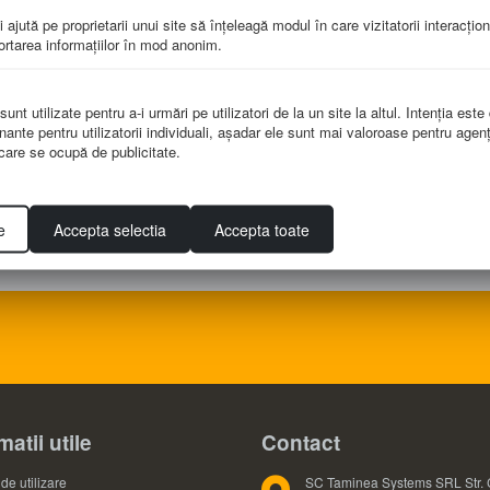
i ajută pe proprietarii unui site să înţeleagă modul în care vizitatorii interacţio
portarea informaţiilor în mod anonim.
-dim.700x1000mm
 microni, șipci de lemn.
nt utilizate pentru a-i urmări pe utilizatori de la un site la altul. Intenţia este
nante pentru utilizatorii individuali, aşadar ele sunt mai valoroase pentru agenţ
e care se ocupă de publicitate.
e
Accepta selectia
Accepta toate
matii utile
Contact
de utilizare
SC Taminea Systems SRL Str. 