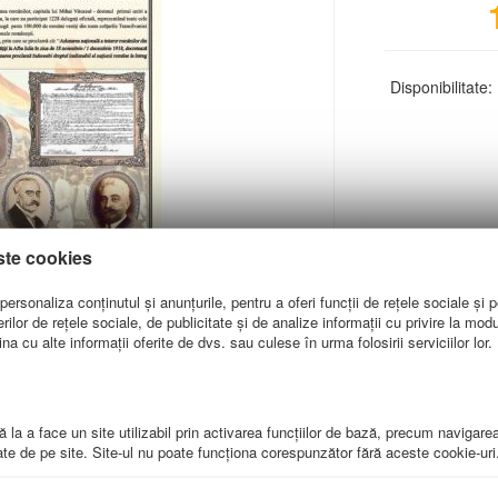
Disponibilitate:
ste cookies
Scurta Descriere
Plansa Unirea Tra
ersonaliza conținutul și anunțurile, pentru a oferi funcții de rețele sociale și p
lor de rețele sociale, de publicitate și de analize informații cu privire la modul 
a cu alte informații oferite de dvs. sau culese în urma folosirii serviciilor lor.
 la a face un site utilizabil prin activarea funcţiilor de bază, precum navigare
te de pe site. Site-ul nu poate funcţiona corespunzător fără aceste cookie-uri