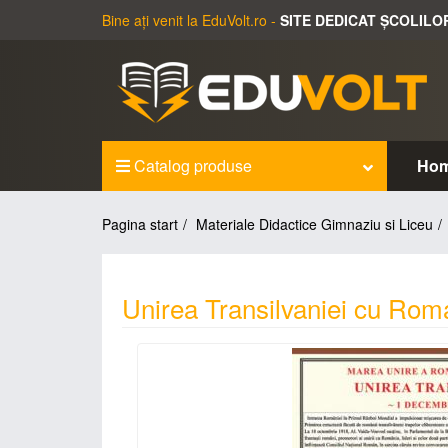
Bine ați venit la EduVolt.ro -
SITE DEDICAT ȘCOLILO
Catalog produse
Ho
Pagina start
Materiale Didactice Gimnaziu si Liceu
Unirea Transilvaniei cu Ro