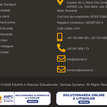
Coposu, Nr. 2, Nisco City Cente
 de Transport
440005, Loc. Satu Mare, Jud. 
tialitate
Mare, Romania
 clienti
Cod Unic de Inregistrare: RO3313388
and online
Registrul Comertului: J30/327/2014
ti de plata
COD CAEN: 4791
i frecvente
+40 724 588 425; +40 724 588
i retur
 retragere
+40 361 808 173
 Cookie
info@eduvolt.ro
comenzi@eduvolt.ro
14-2026 EduVolt.ro Resurse Educationale.
Taminea Systems. All Rights Res