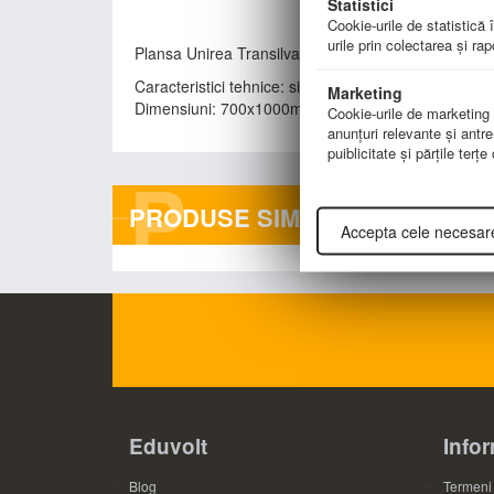
Statistici
Cookie-urile de statistică î
urile prin colectarea şi ra
Plansa Unirea Transilvaniei cu Romania la 1918 
Caracteristici tehnice: silk dublu laminat, folie de 25
Marketing
Dimensiuni: 700x1000mm
Cookie-urile de marketing su
anunţuri relevante şi antre
puiblicitate şi părţile terţ
P
PRODUSE SIMILARE
Accepta cele necesar
Eduvolt
Infor
Blog
Termeni 