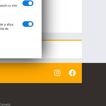
nează cu site-
 de a afişa
iile de
Corneliu