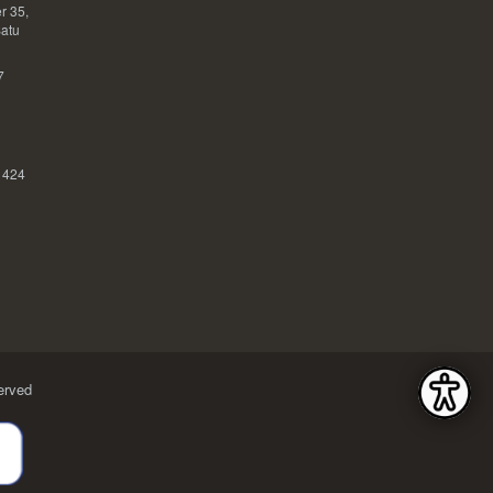
r 35,
Satu
7
 424
erved