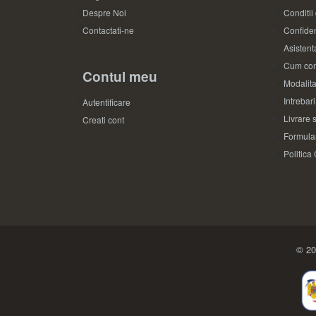
Despre Noi
Conditii
Contactati-ne
Confiden
Asistenta
Cum com
Contul meu
Modalita
Intrebar
Autentificare
Livrare s
Creati cont
Formular
Politica
© 20