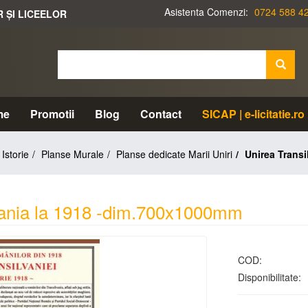
Asistenta Comenzi:
0724 588 4
R ȘI LICEELOR
me
Promotii
Blog
Contact
SICAP | e-licitatie.ro
Istorie
Planse Murale
Planse dedicate Marii Uniri
Unirea Trans
mania la 1918 -dim.700x1000mm
COD:
Disponibilitate: