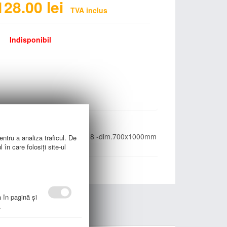
128.00
lei
TVA inclus
Indisponibil
nsilvaniei cu Romania la 1918 -dim.700x1000mm
entru a analiza traficul. De
în care folosiți site-ul
a în pagină şi
.