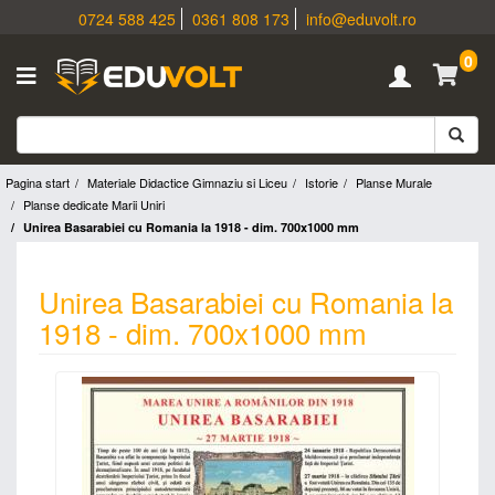
0724 588 425
0361 808 173
info@eduvolt.ro
0
Pagina start
Materiale Didactice Gimnaziu si Liceu
Istorie
Planse Murale
Planse dedicate Marii Uniri
Unirea Basarabiei cu Romania la 1918 - dim. 700x1000 mm
Unirea Basarabiei cu Romania la
1918 - dim. 700x1000 mm