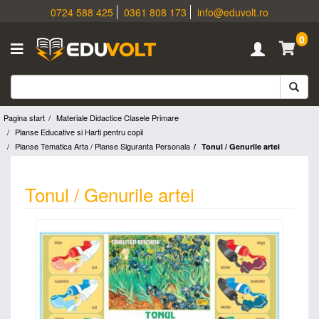
0724 588 425
0361 808 173
info@eduvolt.ro
0
Pagina start
Materiale Didactice Clasele Primare
Planse Educative si Harti pentru copii
Planse Tematica Arta / Planse Siguranta Personala
Tonul / Genurile artei
Tonul / Genurile artei