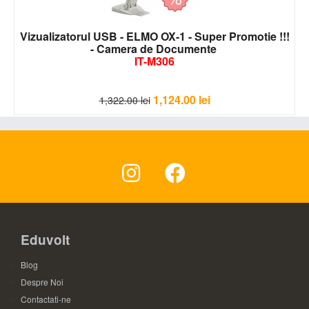
Vizualizatorul USB - ELMO OX-1 - Super Promotie !!!
- Camera de Documente
IT-M306
1,124.00
lei
1,322.00
lei
Eduvolt
Blog
Despre Noi
Contactati-ne