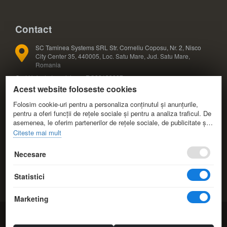
Contact
SC Taminea Systems SRL Str. Corneliu Coposu, Nr. 2, Nisco
City Center 35, 440005, Loc. Satu Mare, Jud. Satu Mare,
Romania
Cod Unic de Inregistrare: RO33133887
Acest website foloseste cookies
Registrul Comertului: J30/327/2014
COD CAEN: 4791
Folosim cookie-uri pentru a personaliza conținutul și anunțurile,
pentru a oferi funcții de rețele sociale și pentru a analiza traficul. De
asemenea, le oferim partenerilor de rețele sociale, de publicitate și
+40 724 588 425; +40 724 588 424
de analize informații cu privire la modul în care folosiți site-ul nostru.
Citeste mai mult
Aceștia le pot combina cu alte informații oferite de dvs. sau culese
+40 361 808 173
în urma folosirii serviciilor lor.
Necesare
info@eduvolt.ro
Statistici
comenzi@eduvolt.ro
Marketing
© 2014-2026 EduVolt.ro Resurse Educationale.
Taminea Systems.