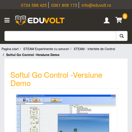
0724 588 425
0361 808 173
info@eduvolt.ro
0
Pagina start
STEAM Experimente cu senzori
STEAM - Interfete de Control
Softul Go Control -Versiune Demo
Softul Go Control -Versiune
Demo