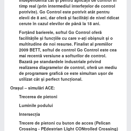
independentă cât și pentru aplicaţii de control în
timp real (prin intermediul interfețelor de control
potrivite). Go Control este potrivit atât pentru
elevii de 8 ani, dar oferă și facilități de nivel ridicat
cerute în cazul elevilor de până la 18 ani.
Forțând barierele, softul Go Control oferă
facilitățile și funcțiile cu care v-ați obișnuit și o
multitudine de noi resurse. Finalist al premiilor
2009 BETT, softul de control Go Control este cea
mai recentă versiune a softurilor de control.
Bazată pe standardele industriale privind
realizarea diagramelor de control, oferă un mediu
de programare grafică ce este simultan ușor de
utilizat cât și perfect funcțional.
Orașul – simulări ACE:
Trecerea de pietoni
Luminile podului
Intersecția
Trecere de pietoni cu buton de acces (Pelican
Crossing - PEdestrian LIght CONtrolled Crossing)