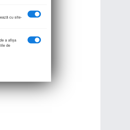
nează cu site-
 de a afişa
iile de