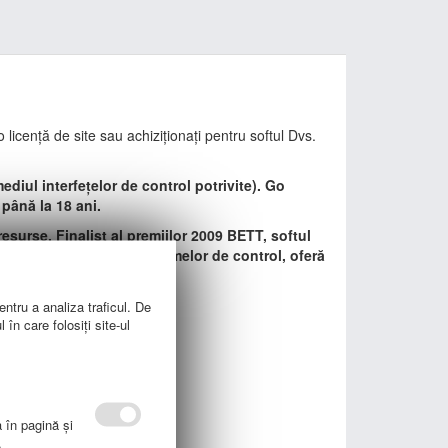
o licență de site sau achiziționați pentru softul Dvs.
ediul interfețelor de control potrivite). Go
e până la 18 ani.
 resurse. Finalist al premiilor 2009 BETT, softul
 privind realizarea diagramelor de control, oferă
entru a analiza traficul. De
în care folosiți site-ul
a în pagină şi
.