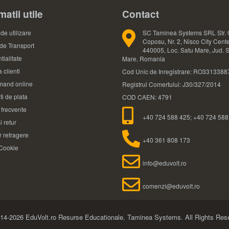
matii utile
Contact
de utilizare
SC Taminea Systems SRL Str. 
Coposu, Nr. 2, Nisco City Cente
 de Transport
440005, Loc. Satu Mare, Jud. 
tialitate
Mare, Romania
 clienti
Cod Unic de Inregistrare: RO3313388
and online
Registrul Comertului: J30/327/2014
ti de plata
COD CAEN: 4791
i frecvente
+40 724 588 425; +40 724 588
i retur
 retragere
+40 361 808 173
 Cookie
info@eduvolt.ro
comenzi@eduvolt.ro
14-2026 EduVolt.ro Resurse Educationale.
Taminea Systems. All Rights Res