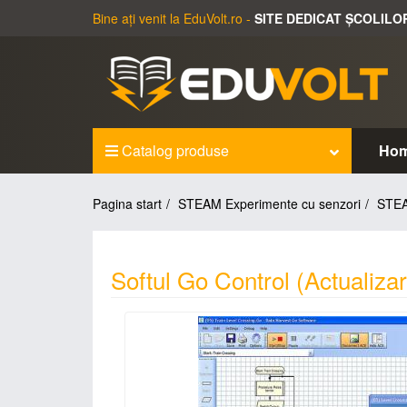
Bine ați venit la EduVolt.ro -
SITE DEDICAT ȘCOLILO
Catalog produse
Ho
Pagina start
STEAM Experimente cu senzori
STEAM
Softul Go Control (Actualiza