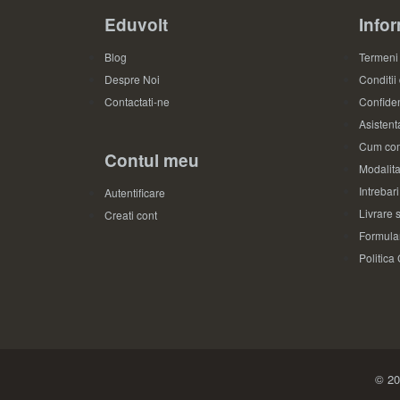
Eduvolt
Infor
Blog
Termeni 
Despre Noi
Conditii
Contactati-ne
Confiden
Asistenta
Cum com
Contul meu
Modalita
Intrebar
Autentificare
Livrare s
Creati cont
Formular
Politica
© 20