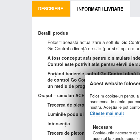
DESCRIERE
INFORMATII LIVRARE
Detalii produs
Folosiți această actualizare a softului Go Contro
Go Control o licență de site (pur și simplu ret
A fost conceput atât pentru o simulare indep
Control este potrivit atât pentru elevii de 8 a
Forțând barierele, softul Go Control oferă fac
de control Go Control este cea mai recentă v
Acest website folose
un mediu de programare grafică ce este simul
Orașul – simulări ACE:
Folosim cookie-uri pentru a p
asemenea, le oferim parteneri
Trecerea de pietoni
nostru. Aceștia le pot combin
Citeste mai mult
Luminile podului
Intersecția
Necesare
Cookie-urile necesare ajută
Trecere de pietoni cu buton de acces (Peli
accesul la zonele securiza