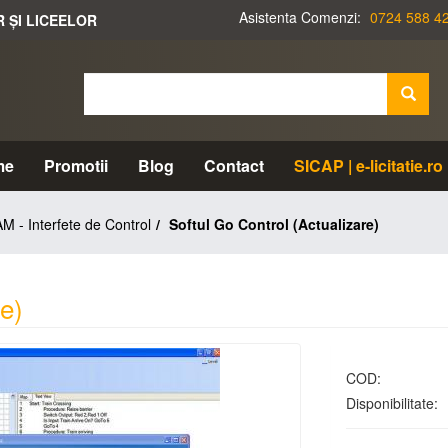
Asistenta Comenzi:
0724 588 4
R ȘI LICEELOR
me
Promotii
Blog
Contact
SICAP | e-licitatie.ro
 - Interfete de Control
Softul Go Control (Actualizare)
re)
COD:
Disponibilitate: