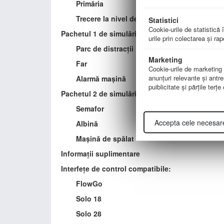
Primăria
Trecere la nivel de cale ferată
Statistici
Cookie-urile de statistică î
Pachetul 1 de simulări ACE:
urile prin colectarea şi ra
Parc de distracții
Marketing
Far
Cookie-urile de marketing su
anunţuri relevante şi antre
Alarmă mașină
puiblicitate şi părţile terţ
Pachetul 2 de simulări ACE:
Semafor
Accepta cele necesar
Albină
Mașină de spălat
Informații suplimentare
Interfețe de control compatibile:
FlowGo
Solo 18
Solo 28