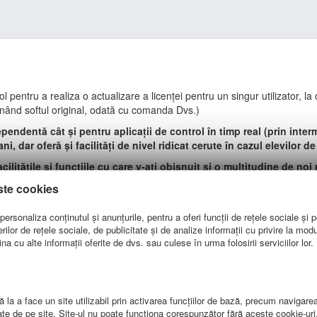
l pentru a realiza o actualizare a licenței pentru un singur utilizator, la 
urnând softul original, odată cu comanda Dvs.)
endentă cât și pentru aplicaţii de control în timp real (prin interm
ni, dar oferă și facilități de nivel ridicat cerute în cazul elevilor d
ilitățile și funcțiile cu care v-ați obișnuit și o multitudine de noi
ersiune a softurilor de control. Bazată pe standardele industriale
ste cookies
tan ușor de utilizat cât și perfect funcțional.
ersonaliza conținutul și anunțurile, pentru a oferi funcții de rețele sociale și p
lor de rețele sociale, de publicitate și de analize informații cu privire la modul 
a cu alte informații oferite de dvs. sau culese în urma folosirii serviciilor lor.
 la a face un site utilizabil prin activarea funcţiilor de bază, precum navigare
can Crossing - PEdestrian LIght CONtrolled Crossing)
te de pe site. Site-ul nu poate funcţiona corespunzător fără aceste cookie-uri