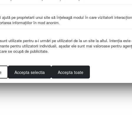
i ajută pe proprietarii unui site să înţeleagă modul în care vizitatorii interacţio
portarea informaţiilor în mod anonim.
nt utilizate pentru a-i urmări pe utilizatori de la un site la altul. Intenţia este
nante pentru utilizatorii individuali, aşadar ele sunt mai valoroase pentru agenţ
e care se ocupă de publicitate.
e
Accepta selectia
Accepta toate