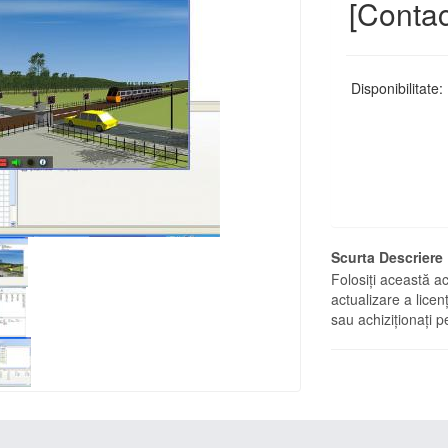
[Contac
Disponibilitate:
Scurta Descriere
Folosiți această ac
actualizare a licenț
sau achiziționați p