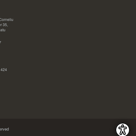
Corneliu
r 35,
Satu
7
 424
erved