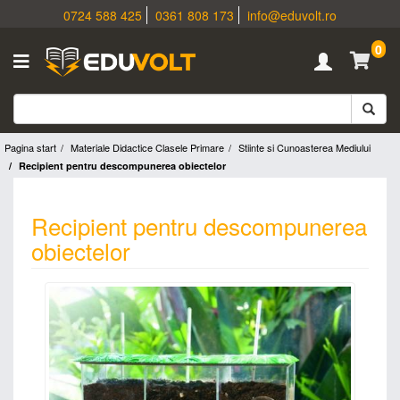
0724 588 425
0361 808 173
info@eduvolt.ro
0
Pagina start
Materiale Didactice Clasele Primare
Stiinte si Cunoasterea Mediului
Recipient pentru descompunerea obiectelor
Recipient pentru descompunerea
obiectelor