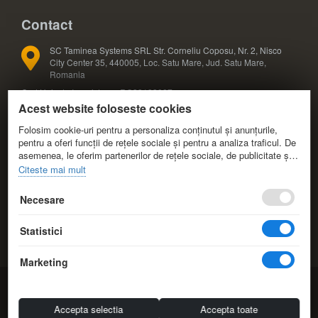
Contact
SC Taminea Systems SRL Str. Corneliu Coposu, Nr. 2, Nisco
City Center 35, 440005, Loc. Satu Mare, Jud. Satu Mare,
Romania
Cod Unic de Inregistrare: RO33133887
Acest website foloseste cookies
Registrul Comertului: J30/327/2014
COD CAEN: 4791
Folosim cookie-uri pentru a personaliza conținutul și anunțurile,
pentru a oferi funcții de rețele sociale și pentru a analiza traficul. De
asemenea, le oferim partenerilor de rețele sociale, de publicitate și
+40 724 588 425; +40 724 588 424
de analize informații cu privire la modul în care folosiți site-ul nostru.
Citeste mai mult
Aceștia le pot combina cu alte informații oferite de dvs. sau culese
+40 361 808 173
în urma folosirii serviciilor lor.
Necesare
info@eduvolt.ro
Statistici
comenzi@eduvolt.ro
Marketing
© 2014-2026 EduVolt.ro Resurse Educationale.
Taminea Systems.
All Rights Reserved
Accepta selectia
Accepta toate