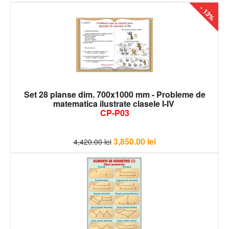
- 13%
Set 28 planse dim. 700x1000 mm - Probleme de
matematica ilustrate clasele I-IV
CP-P03
3,850.00
lei
4,420.00
lei