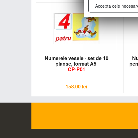
Accepta cele necesar
Numerele vesele - set de 10
Nu
planse, format A5
pen
CP-P01
158.00
lei