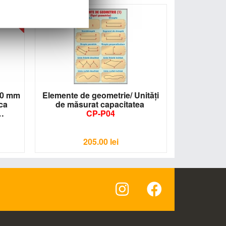
- 13%
00 mm
Elemente de geometrie/ Unităţi
ca
de măsurat capacitatea
CP-P04
205.00
lei