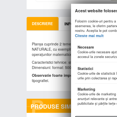
Acest website folose
Folosim cookie-uri pentru a p
DESCRIERE
INFORMATII LIVRARE
asemenea, le oferim parteneri
nostru. Aceștia le pot combin
Citeste mai mult
Planşa cuprinde 2 teme distincte, ordonate faţă-
Necesare
NATURALE, cu exemplificări pentru cele 4 operații m
Cookie-urile necesare ajută
operațunilor matematice de bază (termen, sumă, descă
accesul la zonele securiza
Caracteristici tehnice: silk dublu laminat, folie 25 mi
Dimensiuni: format: 500x700 mm
Statistici
Cookie-urile de statistică î
Observatie foarte importanta:
Plansa este disponi
urile prin colectarea şi ra
tipografiei.
Marketing
Cookie-urile de marketing su
P
anunţuri relevante şi antre
puiblicitate şi părţile terţ
PRODUSE SIMILARE