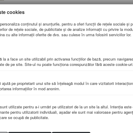
ste cookies
ersonaliza conținutul și anunțurile, pentru a oferi funcții de rețele sociale și p
lor de rețele sociale, de publicitate și de analize informații cu privire la modul 
a cu alte informații oferite de dvs. sau culese în urma folosirii serviciilor lor.
verso: NUMERE NATURALE DE LA 0-1000, cu reprezentarea grafică a mu
atematice de bază (adunarea, scăderea, înmulțirea, împărțirea), ajutân
 la a face un site utilizabil prin activarea funcţiilor de bază, precum navigare
zut, scăzător, diferență, factor, produs, deîmpărțit, împărțitor, cât).
te de pe site. Site-ul nu poate funcţiona corespunzător fără aceste cookie-uri
croni, şipci din plastic/ MDF imitatie lemn.
i ajută pe proprietarii unui site să înţeleagă modul în care vizitatorii interacţio
bila la livrare si se executa la comanda. Termen de livrare: 3-6 saptam
portarea informaţiilor în mod anonim.
nt utilizate pentru a-i urmări pe utilizatori de la un site la altul. Intenţia este
nante pentru utilizatorii individuali, aşadar ele sunt mai valoroase pentru agenţ
e care se ocupă de publicitate.