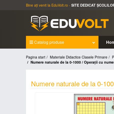
Bine ați venit la EduVolt.ro -
SITE DEDICAT ȘCOLILO
Catalog produse
Ho
Pagina start
Materiale Didactice Clasele Primare
P
Numere naturale de la 0-1000 / Operaţii cu nume
Numere naturale de la 0-100