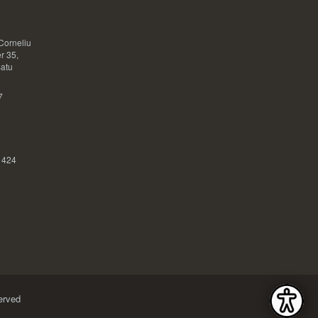
Corneliu
r 35,
Satu
7
 424
erved