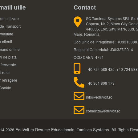
matii utile
Contact
de utilizare
SC Taminea Systems SRL Str. 
Coposu, Nr. 2, Nisco City Cente
 de Transport
440005, Loc. Satu Mare, Jud. 
tialitate
Mare, Romania
 clienti
Cod Unic de Inregistrare: RO3313388
and online
Registrul Comertului: J30/327/2014
ti de plata
COD CAEN: 4791
i frecvente
+40 724 588 425; +40 724 588
i retur
 retragere
+40 361 808 173
 Cookie
info@eduvolt.ro
comenzi@eduvolt.ro
14-2026 EduVolt.ro Resurse Educationale.
Taminea Systems. All Rights Res