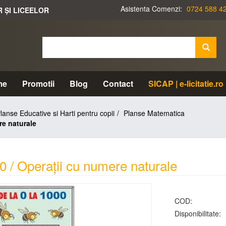
Asistenta Comenzi:
0724 588 4
R ȘI LICEELOR
me
Promotii
Blog
Contact
SICAP | e-licitatie.ro
lanse Educative si Harti pentru copii
Planse Matematica
re naturale
0 / Operaţii cu numere naturale
COD:
Disponibilitate: