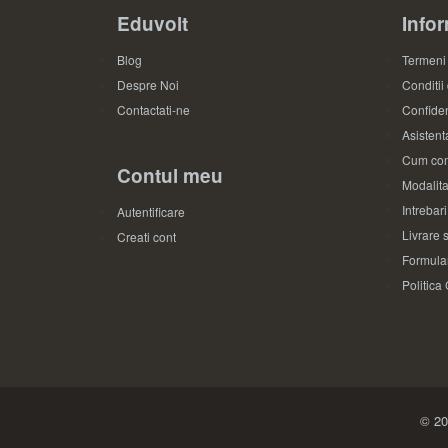
Eduvolt
Infor
Blog
Termeni 
Despre Noi
Conditii
Contactati-ne
Confiden
Asistenta
Cum com
Contul meu
Modalita
Intrebar
Autentificare
Livrare s
Creati cont
Formular
Politica
© 20