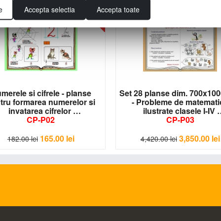
e
Accepta selectia
Accepta toate
- 9%
merele si cifrele - planse
Set 28 planse dim. 700x10
tru formarea numerelor si
- Probleme de matemati
invatarea cifrelor
ilustrate clasele I-IV
CP-P02
CP-P03
165.00
lei
3,850.00
lei
182.00
lei
4,420.00
lei