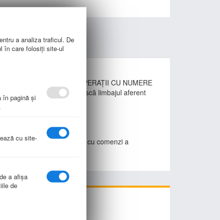
entru a analiza traficul. De
în care folosiți site-ul
lțimilor (zeci,sute, mii) și OPERAȚII CU NUMERE
du-i pe copii să-și însușească limbajul aferent
a în pagină şi
.
nează cu site-
ani, in functie de incarcarea cu comenzi a
 de a afişa
iile de