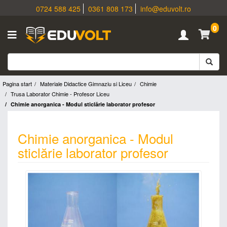
0724 588 425
0361 808 173
info@eduvolt.ro
0
Pagina start
Materiale Didactice Gimnaziu si Liceu
Chimie
Trusa Laborator Chimie - Profesor Liceu
Chimie anorganica - Modul sticlărie laborator profesor
Chimie anorganica - Modul
sticlărie laborator profesor