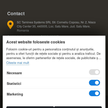
Contact
SC Taminea Systems SRL Str. Corneliu Coposu, Nr. 2, Nisco
City Center 35, 440005, Loc. Satu Mare, Jud. Satu Mare,
Romania
Cod Unic de Inregistrare: RO33133887
Acest website foloseste cookies
Registrul Comertului: J30/327/2014
COD CAEN: 4791
Folosim cookie-uri pentru a personaliza conținutul și anunțurile,
pentru a oferi funcții de rețele sociale și pentru a analiza traficul. De
asemenea, le oferim partenerilor de rețele sociale, de publicitate și
+40 724 588 425; +40 724 588 424
de analize informații cu privire la modul în care folosiți site-ul nostru.
Citeste mai mult
Aceștia le pot combina cu alte informații oferite de dvs. sau culese
+40 361 808 173
în urma folosirii serviciilor lor.
Necesare
info@eduvolt.ro
Statistici
comenzi@eduvolt.ro
Marketing
© 2014-2026 EduVolt.ro Resurse Educationale.
Taminea Systems.
All Rights Reserved