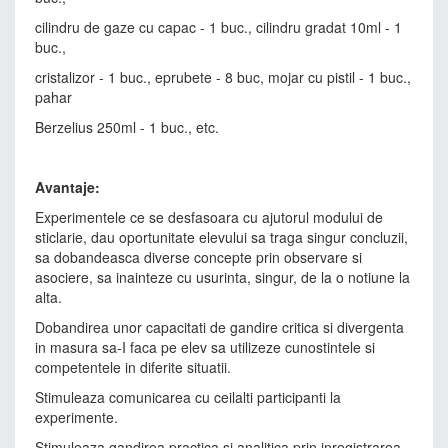
cilindru de gaze cu capac - 1 buc., cilindru gradat 10ml - 1
buc.,
cristalizor - 1 buc., eprubete - 8 buc, mojar cu pistil - 1 buc.,
pahar
Berzelius 250ml - 1 buc., etc.
Avantaje:
Experimentele ce se desfasoara cu ajutorul modului de
sticlarie, dau oportunitate elevului sa traga singur concluzii,
sa dobandeasca diverse concepte prin observare si
asociere, sa inainteze cu usurinta, singur, de la o notiune la
alta.
Dobandirea unor capacitati de gandire critica si divergenta
in masura sa-I faca pe elev sa utilizeze cunostintele si
competentele in diferite situatii.
Stimuleaza comunicarea cu ceilalti participanti la
experimente.
Stimuleaza gandirea practica si analitica prin inregistrarea