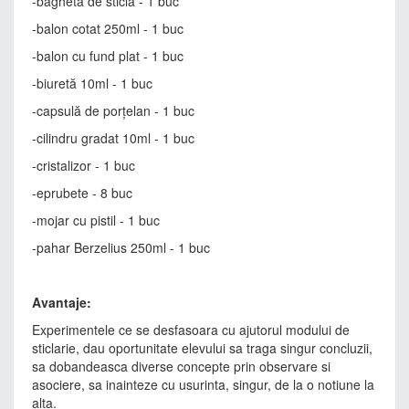
-baghetă de sticlă - 1 buc
-balon cotat 250ml - 1 buc
-balon cu fund plat - 1 buc
-biuretă 10ml - 1 buc
-capsulă de porțelan - 1 buc
-cilindru gradat 10ml - 1 buc
-cristalizor - 1 buc
-eprubete - 8 buc
-mojar cu pistil - 1 buc
-pahar Berzelius 250ml - 1 buc
Avantaje:
Experimentele ce se desfasoara cu ajutorul modului de
sticlarie, dau oportunitate elevului sa traga singur concluzii,
sa dobandeasca diverse concepte prin observare si
asociere, sa inainteze cu usurinta, singur, de la o notiune la
alta.