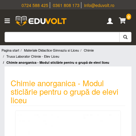
0724 588 425
0361 808 173
info@eduvolt.ro
0
Pagina start
Materiale Didactice Gimnaziu si Liceu
Chimie
Trusa Laborator Chimie - Elev Liceu
Chimie anorganica - Modul sticlărie pentru o grupă de elevi liceu
Chimie anorganica - Modul
sticlărie pentru o grupă de elevi
liceu