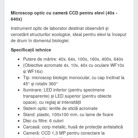
Microscop optic cu cameră CCD pentru elevi (40x -
640x)
Instrument optic de laborator destinat observării și
cercetării structurilor ecologice, ideal pentru elevi la început
de drum în domeniul biologiei.
Specificații tehnice
Putere de mărire: 40x, 64x, 100x, 160x, 400x, 640x
(Obiective acromate 4x, 10x, 40x cu oculare WF10x
și WF16x)
Tip: microscop biologic monocular, cu cap înclinat la
45° și rotativ 360°
Iluminare: LED inferior (pentru specimene
transparente) și LED superior (pentru obiecte
opace), cu reglaj al intensității
Sistem optic: lentile de sticlă acromate
Stand: plastic, 100x100 mm, cu lame de fixare
Disc cu filtre: 6 culori
Carcasă: corp metalic, husă de protecție antistatică
Cameră: CCD 1,3 MP pentru conectare la