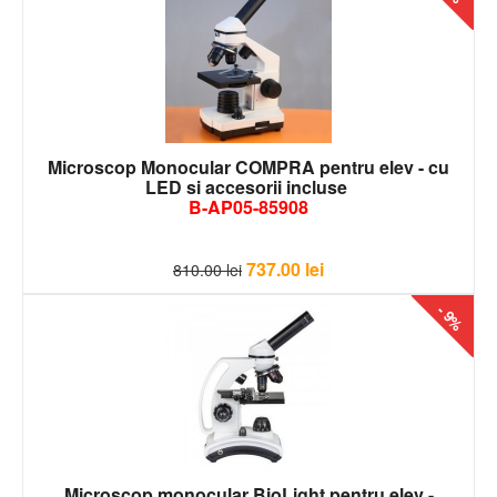
Microscop Monocular COMPRA pentru elev - cu
LED si accesorii incluse
B-AP05-85908
737.00
lei
810.00
lei
- 9%
Microscop monocular BioLight pentru elev -