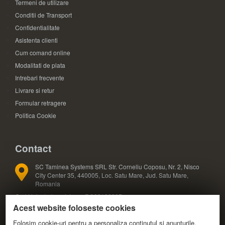
Termeni de utilizare
Conditii de Transport
Confidentialitate
Asistenta clienti
Cum comand online
Modalitati de plata
Intrebari frecvente
Livrare si retur
Formular retragere
Politica Cookie
Contact
SC Taminea Systems SRL Str. Corneliu Coposu, Nr. 2, Nisco
City Center 35, 440005, Loc. Satu Mare, Jud. Satu Mare,
Romania
Cod Unic de Inregistrare: RO33133887
Acest website foloseste cookies
Registrul Comertului: J30/327/2014
COD CAEN: 4791
Folosim cookie-uri pentru a personaliza conținutul și anunțurile,