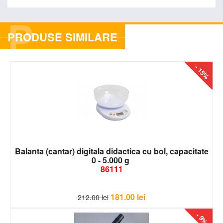
P
PRODUSE SIMILARE
- 15%
Balanta (cantar) digitala didactica cu bol, capacitate
0 - 5.000 g
86111
181.00
lei
212.00
lei
- 9%