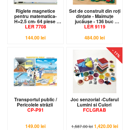
Riglete magnetice
Set de construit din roţi
pentru matematica-
dinţate - Maimuţe
H=2.5 cm- 64 piese
jucăuşe - 136 buc
LER 7708
LER 9119
144.00
lei
484.00
lei
- 11%
Transportul public /
Joc senzorial -Cufarul
Pericolele străzii
Lumini si Culori
CP-P91
FCLGRAB
149.00
lei
1,420.00
lei
1,587.00
lei