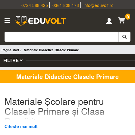
0724 588 425
0361 808 173
info@eduvolt.ro
0
Pagina start
Materiale Didactice Clasele Primare
FILTRE
Materiale Didactice Clasele Primare
Materiale Școlare pentru
Clasele Primare și Clasa
Pregătitoare
Citeste mai mult
Materiale didactice pentru clasa pregătitoare și clasele primare,