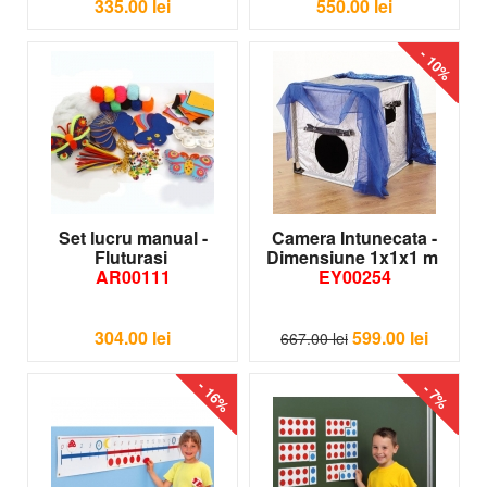
335.00
lei
550.00
lei
- 10%
Set lucru manual -
Camera Intunecata -
Fluturasi
Dimensiune 1x1x1 m
AR00111
EY00254
304.00
lei
599.00
lei
667.00
lei
- 16%
- 7%