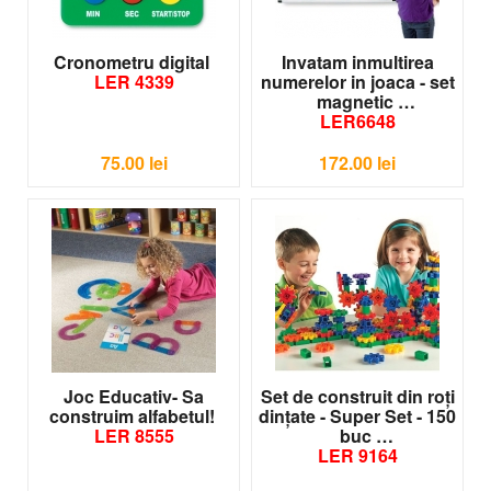
Cronometru digital
Invatam inmultirea
LER 4339
numerelor in joaca - set
magnetic
LER6648
75.00
lei
172.00
lei
Joc Educativ- Sa
Set de construit din roţi
construim alfabetul!
dinţate - Super Set - 150
LER 8555
buc
LER 9164