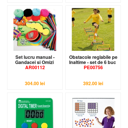
Set lucru manual -
Obstacole reglabile pe
Gandacei si Omizi
Inaltime - set de 6 buc
AR00112
PE00756
304.00
lei
392.00
lei