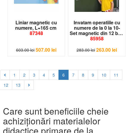
Liniar magnetic cu
Invatam operatiile cu
numere, L=165 cm
numere de la 0 la 10-
87348
Set magnetic din 12 buc
85958
507.00
lei
263.00
lei
603.00
lei
283.00
lei
1
2
3
4
5
6
7
8
9
10
11
12
13
Care sunt beneficiile cheie
achiziționări materialelor
didactice primare de la