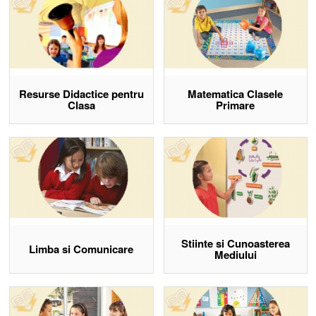
Apărătură pentru laboratoarele școlare și tehnice
Softuri și programe educative
Jocuri și materiale educative interactive
Vezi Produsele acum!
Resurse Didactice pentru
Matematica Clasele
Clasa
Primare
Stiinte si Cunoasterea
Limba si Comunicare
Mediului