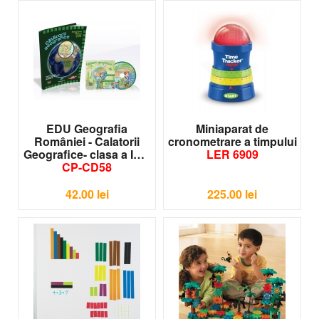
EDU Geografia
Miniaparat de
României - Calatorii
cronometrare a timpului
Geografice- clasa a IV-a
LER 6909
CP-CD58
42.00
lei
225.00
lei