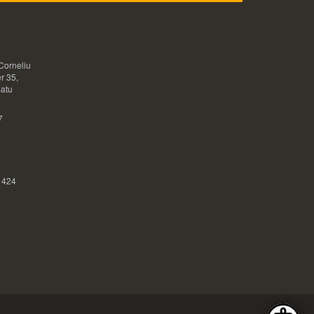
Corneliu
r 35,
Satu
7
 424