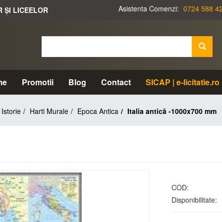
Asistenta Comenzi:
0724 588 4
R ȘI LICEELOR
me
Promotii
Blog
Contact
SICAP | e-licitatie.ro
Istorie
Harti Murale
Epoca Antica
Italia antică -1000x700 mm
COD:
Disponibilitate: