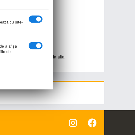
.
icroni, şipci)
nează cu site-
lor de studiu.
 de a afişa
iile de
cu usurinta de la o notiune la alta