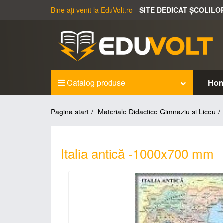
Bine ați venit la EduVolt.ro -
SITE DEDICAT ȘCOLILO
Catalog produse
Ho
Pagina start
Materiale Didactice Gimnaziu si Liceu
Italia antică -1000x700 mm