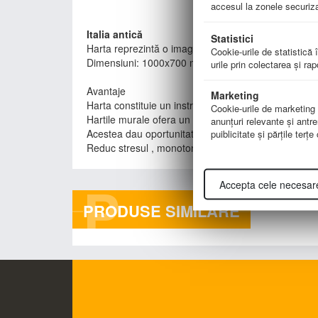
accesul la zonele securiza
Italia antică
Statistici
Harta reprezintă o imagine a complexităţii etnice şi li
Cookie-urile de statistică î
Dimensiuni: 1000x700 mm
urile prin colectarea şi ra
Avantaje
Marketing
Harta constituie un instrument de lucru pentru elevi
Cookie-urile de marketing su
Hartile murale ofera un suport de curs suplimentar
anunţuri relevante şi antre
Acestea dau oportunitate elevului sa traga singur con
puiblicitate şi părţile terţ
Reduc stresul , monotonia,stimuleaza elevul, ofera pos
P
Accepta cele necesar
PRODUSE SIMILARE