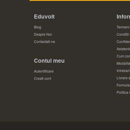
Eduvolt
Infor
Blog
Termeni 
Despre Noi
Conditii
Contactati-ne
Confiden
Asistenta
Cum com
Contul meu
Modalita
Intrebar
Autentificare
Livrare s
Creati cont
Formular
Politica