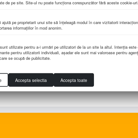
te de pe site. Site-ul nu poate funcţiona corespunzător fără aceste cookie-uri
ngivstice din spaţiul apenin în antichitate. (silk dublu laminat, folie 25 m
i ajută pe proprietarii unui site să înţeleagă modul în care vizitatorii interacţio
portarea informaţiilor în mod anonim.
 si un ghid pentru profesori facilitându-le înţelegerea mai usoara a teme
nt utilizate pentru a-i urmări pe utilizatori de la un site la altul. Intenţia este
nante pentru utilizatorii individuali, aşadar ele sunt mai valoroase pentru agenţ
cluzii si concept prin observare, sortare,asociere , sa inainteze singur 
e care se ocupă de publicitate.
ibilitatea imbunatatirii activitatii
e
Accepta selectia
Accepta toate