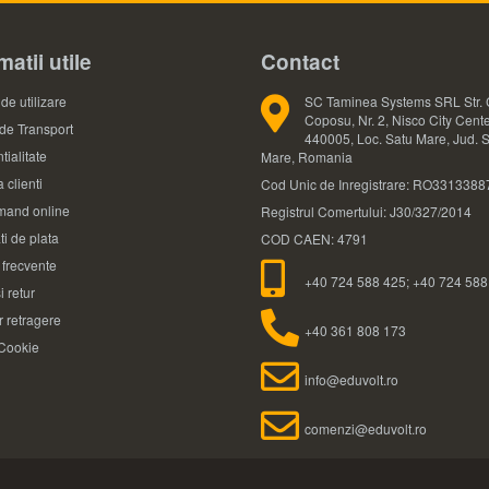
matii utile
Contact
de utilizare
SC Taminea Systems SRL Str. 
Coposu, Nr. 2, Nisco City Cente
 de Transport
440005, Loc. Satu Mare, Jud. 
tialitate
Mare, Romania
 clienti
Cod Unic de Inregistrare: RO3313388
and online
Registrul Comertului: J30/327/2014
ti de plata
COD CAEN: 4791
i frecvente
+40 724 588 425; +40 724 588
i retur
 retragere
+40 361 808 173
 Cookie
info@eduvolt.ro
comenzi@eduvolt.ro